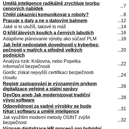
Umělá inteligence radikálně zrychluje tvorbu
...7
cenových nabídek
Chtějí zákazníci komunikovat s roboty?
...8
Pracuje s daty a ne s datovým bahnem
...12
Jaké si to uložíš, takové to máš
...14
O křišťálových koulích a černých labutích
...16
Adaptívne plánovanie výroby ako súčasť PLM
...18
Jak řešit nedostatek dovedností v kyber­bez­
peč­nos­ti v malých a středně velkých
...20
podnicích
Analýza rizik: Královna, nebo Popelka
...22
informační bezpečnosti
Gordic získal nejvyšší certifikaci bezpečnosti
...24
cloudu
Registr zastupování je významným prvkem
...26
digitalizace veřejné a státní správy
DevOps aneb Jak modernizovat tradiční
...28
vývoj software
Odpovědnost za vadné výrobky se bude
...31
týkat i softwaru a umělé inteligence
Jak využitím moderní metody OSINT zvýšit
...32
bezpečnost
Význam digitalizace HR procesů pro hybridní