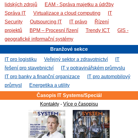
lidských zdrojů
EAM - Správa majetku a údržby
Správa IT
Virtualizace a cloud computing
IT
Security
Outsourcing IT
IT právo
Řízení
projektů
BPM – Procesní řízení
Trendy ICT
GIS -
geografické informační systémy
Branžové sekce
IT pro logistiku
Veřejný sektor a zdravotnictví
IT
řešení pro stavebnictví
IT v potravinářském průmyslu
IT pro banky a finanční organizace
IT pro automobilový
průmysl
Energetika a utility
Časopis IT Systems/Speciál
Kontakty
-
Více o časopisu