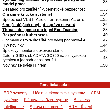
...33
model práce
Desatero pro zajištění kybernetické bezpečnosti
...33
Chraňme kritické systémy!
...34
Společnost VESTTA se chrání řešením Acronis
...35
6 nejčastějších chyb při správě serverů
...36
Threat Inteligence pro lepší Red Teaming
...38
Bezpečnost Kubernetes
...40
Optimální datové úložiště pro vývoj podnikové AI
...42
HW novinky
...44
Špičkový monitor s dokovací stanicí
...46
Externí SSD disk ADATA SC750 nabízí vysokou
...48
rychlost a jednoduchost použití
Novinky ze světa IT firem
...50
Tematická sekce
ERP systémy
Účetní a ekonomické systémy
CRM
systémy
Plánování a řízení výroby
Business
Intelligence
Správa dokumentů
HRM - Řízení