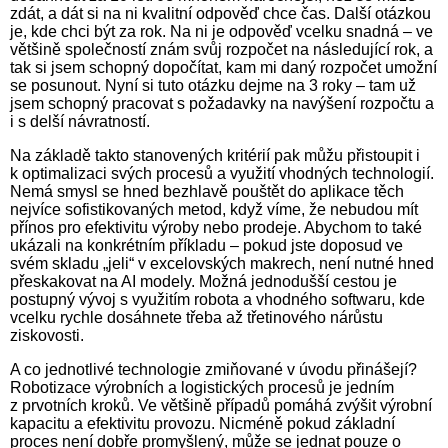
zdát, a dát si na ni kvalitní odpověď chce čas. Další otázkou
je, kde chci být za rok. Na ni je odpověď vcelku snadná – ve
většině společností znám svůj rozpočet na následující rok, a
tak si jsem schopný dopočítat, kam mi daný rozpočet umožní
se posunout. Nyní si tuto otázku dejme na 3 roky – tam už
jsem schopný pracovat s požadavky na navýšení rozpočtu a
i s delší návratností.
Na základě takto stanovených kritérií pak můžu přistoupit i
k optimali­za­ci svých procesů a využití vhodných technologií.
Nemá smysl se hned bezhlavě pouštět do aplikace těch
nejvíce sofistikovaných metod, když víme, že nebudou mít
přínos pro efektivitu výroby nebo prodeje. Abychom to také
ukázali na konkrétním příkladu – pokud jste doposud ve
svém skladu „jeli“ v excelovských makrech, není nutné hned
přeskakovat na AI modely. Možná jednodušší cestou je
postupný vývoj s využitím robota a vhodného softwaru, kde
vcelku rychle dosáhnete třeba až třetinového nárůstu
ziskovosti.
A co jednotlivé technologie zmiňované v úvodu přinášejí?
Robotizace výrobních a logistických procesů je jedním
z prvotních kroků. Ve většině případů pomáhá zvýšit výrobní
kapacitu a efektivitu provozu. Nicméně pokud základní
proces není dobře promyšlený, může se jed­nat pouze o