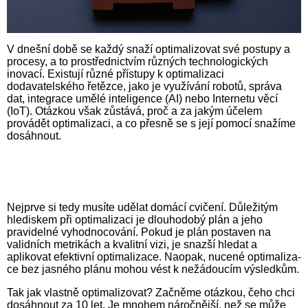
V dnešní době se každý snaží opti­malizovat své postupy a
procesy, a to prostřednictvím různých techno­lo­gic­kých
inovací. Existují různé pří­stupy k optimali­za­ci
dodavatelského řetězce, jako je využívání robotů, správa
dat, integrace umělé inteligence (AI) nebo Internetu věcí
(IoT). Otázkou však zůstává, proč a za jakým účelem
provádět optimalizaci, a co přesně se s její pomocí snažíme
dosáhnout.
Nejprve si tedy musíte udělat domácí cvičení. Důležitým
hlediskem při optimalizaci je dlouhodobý plán a jeho
pravidelné vyhodnocování. Pokud je plán postaven na
validních metrikách a kvalitní vizi, je snazší hledat a
aplikovat efektivní optimalizace. Naopak, nucené op­ti­ma­li­za­
ce bez jasného plánu mohou vést k nežádoucím výsledkům.
Tak jak vlastně optimalizovat? Začněme otázkou, čeho chci
dosáhnout za 10 let. Je mnohem náročnější, než se může