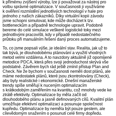
k přímému zvýšení výroby, lze ji považovat za nástroj pro
volbu správné optimalizace. V současnosti ji využíváme
k ověření rozmístění jednotlivých technologií v hale pro
jednoho z našich zákazníků. Díky virtuální kopii závodu
jsme schopni simulovat, kde může docházet k tzv.
bottleneckům a případně technologie upravit. Podobně
bereme do celé simulace veškeré logistické toky mezi
jednotlivými pracovišti, kdy v případě nedostatečného
průtoku při manuálním řešení daný proces automatizujeme.
To, co jsme popsali výše, je ideální stav. Realita, jak už to
tak bývá, je dlouhodobému plánování a využití vhodných
metod velmi vzdálena. A to navzdory aktuálně již opomíjené
metodice PDCA, která přes svoji jednoduchost skrývá vše
podstatné. Závěrem bych rád ještě zmínil přístup Plan and
Check. Ne že bychom v současnosti neměli dost plánů, ale
máme nedostatek plánů, které jsou zkontrolovány (Check),
aby byly realistické i ekonomické. Dnešní manažerské
trendy spíše směřují k nuceným optimalizacím
s krátkodobým zaměřením na kvantitu, což mnohdy vede ke
ztrátě efektivity. Optimalizace by měla začít od
dlouhodobého plánu a jasně definovaných cílů. Kvalitní plán
umožňuje efektivní optimalizaci a posunuje společnost
kupředu. Optimalizace by neměla být pouze gestem, ale
cílevědomým snažením o posunutí celé firmy dopředu.