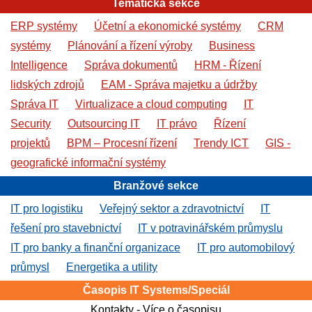
Tematická sekce
ERP systémy
Účetní a ekonomické systémy
CRM
systémy
Plánování a řízení výroby
Business
Intelligence
Správa dokumentů
HRM - Řízení
lidských zdrojů
EAM - Správa majetku a údržby
Správa IT
Virtualizace a cloud computing
IT
Security
Outsourcing IT
IT právo
Řízení
projektů
BPM – Procesní řízení
Trendy ICT
GIS -
geografické informační systémy
Branžové sekce
IT pro logistiku
Veřejný sektor a zdravotnictví
IT
řešení pro stavebnictví
IT v potravinářském průmyslu
IT pro banky a finanční organizace
IT pro automobilový
průmysl
Energetika a utility
Časopis IT Systems/Speciál
Kontakty
-
Více o časopisu