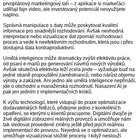
prvoplánový marketingový tah – z aplikace si markeťáci
udělají fajn video, ale investovaný potenciál nevyužijete
naplno.
Správná manipulace s daty může poskytovat kvalitní
informace pro snadnější rozhodování. Avšak nevhodná
interpretace nebo vizualizace dat zpomalí rozhodovací
proces a vede k neefektivním rozhodnutím, která jsou i přes
dostupná data kontraproduktivní.
Umělá inteligence může dramaticky zvýšit efektivitu práce,
od psaní e-mailů po generování návrhů nových výrobků.
Avšak skutečná efektivita leží zcela jinde – vyžaduje buď na
jedné straně propouštění zaměstnanců, nebo nárůst objemu
výroby a zakázek. Ani jedno ale umělá inteligence nepřináší,
jde o obchodní a manažerská rozhodnutí. Nasazení AI je
pak jen jedním z implementačních kroků.
K výčtu technologií, které vstupují do praxe optimalizace
dodavatelských řetězců, přidejme jedno z konkrétních
opatření, se kterými u klientů pracujeme. Digitální dvojče je
živé digitální zobrazení reálných provozů a umožňuje nám
tak sledovat provedené změny ještě před jejich reálnou
implementací do provozu. Nejedná se o optimalizaci, ale
umožňuje vizualizovat složité procesy. I když neslouží