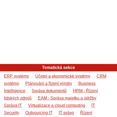
Tematická sekce
ERP systémy
Účetní a ekonomické systémy
CRM
systémy
Plánování a řízení výroby
Business
Intelligence
Správa dokumentů
HRM - Řízení
lidských zdrojů
EAM - Správa majetku a údržby
Správa IT
Virtualizace a cloud computing
IT
Security
Outsourcing IT
IT právo
Řízení