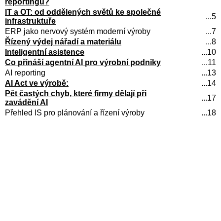
reportingu?
IT a OT: od oddělených světů ke společné
...5
infrastruktuře
ERP jako nervový systém moderní výroby
...7
Řízený výdej nářadí a materiálu
...8
Inteligentní asistence
...10
Co přináší agentní AI pro výrobní podniky
...11
AI reporting
...13
AI Act ve výrobě:
...14
Pět častých chyb, které firmy dělají při
...17
zavádění AI
Přehled IS pro plánování a řízení výroby
...18