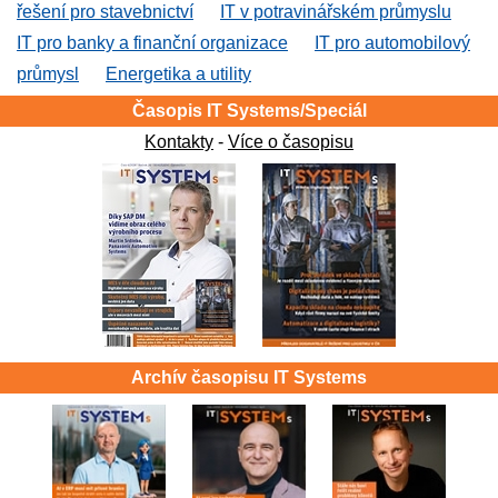
řešení pro stavebnictví
IT v potravinářském průmyslu
IT pro banky a finanční organizace
IT pro automobilový
průmysl
Energetika a utility
Časopis IT Systems/Speciál
Kontakty
-
Více o časopisu
Archív časopisu IT Systems