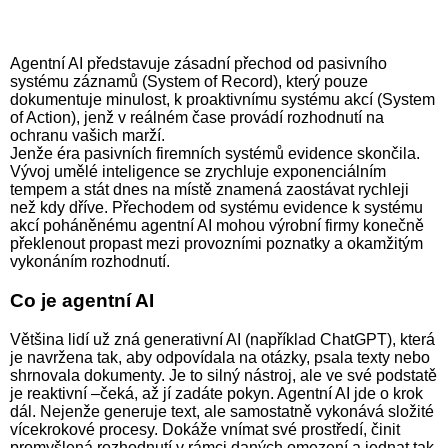
Agentní AI představuje zásadní přechod od pasivního
systému záznamů (System of Record), který pouze
dokumentuje minulost, k proaktivnímu systému akcí (System
of Action), jenž v reálném čase provádí rozhodnutí na
ochranu vašich marží.
Jenže éra pasivních firemních systémů evidence skončila.
Vývoj umělé inteligence se zrychluje exponenciálním
tempem a stát dnes na místě znamená zaostávat rychleji
než kdy dříve. Přechodem od systému evidence k systému
akcí poháněnému agentní AI mohou výrobní firmy konečně
překlenout propast mezi provozními poznatky a okamžitým
vykonáním rozhodnutí.
Co je agentní AI
Většina lidí už zná generativní AI (například ChatGPT), která
je navržena tak, aby odpovídala na otázky, psala texty nebo
shrnovala dokumenty. Je to silný nástroj, ale ve své podstatě
je reaktivní –čeká, až jí zadáte pokyn. Agentní AI jde o krok
dál. Nejenže generuje text, ale samostatně vykonává složité
vícekrokové procesy. Dokáže vnímat své prostředí, činit
promyšlená rozhodnutí v rámci daných omezení a jednat tak,