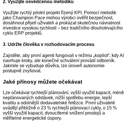
2. Využijte osvědčenou metodiku
Využijte rychlý pilotní projekt řízený KPI. Pomocí metodik
jako Champion Pace mohou výrobci ověřit bezpečnost,
dosáhnout přijetí uživateli a prokázat skutečnou návratnost
investice vysokou rychlostí – bez tradičního dlouhotrvajícího
cyklu ERP projektů.
3. Udržte člověka v rozhodovacím procesu
Zajistěte, aby první agenti fungovali v režimu „kopilot“, kdy AI
navrhuje kroky, ale konečné schválení provádí odborník.
Jakmile se vybuduje důvěra, lze úroveň autonomie
postupně zvyšovat.
Jaké přínosy můžete očekávat
Lze očekávat rychlejší plánování, vyšší využití kapacit, méně
neplánovaných odstávek, nižší spotřebu energie, lepší
kvalitu a odolnější dodavatelské řetězce. První uživatelé
uvádějí přibližně o 23 % rychlejší plánovací cykly, o 15 %
vyšší využití kapacit, dvouciferné snížení prostojů a
měřitelné energetické úspory.