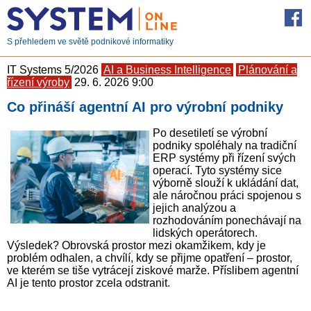
S přehledem ve světě podnikové informatiky
IT Systems 5/2026
AI a Business Intelligence
Plánování a
řízení výroby
29. 6. 2026 9:00
Co přináší agentní AI pro výrobní podniky
Po desetiletí se výrobní
podniky spoléhaly na tradiční
ERP systémy při řízení svých
operací. Tyto systémy sice
výborně slouží k ukládání dat,
ale náročnou práci spojenou s
jejich analýzou a
rozhodováním ponechávají na
lidských operátorech.
Výsledek? Obrovská prostor mezi okamžikem, kdy je
problém odhalen, a chvílí, kdy se přijme opatření – prostor,
ve kterém se tiše vytrácejí ziskové marže. Příslibem agentní
AI je tento prostor zcela odstranit.