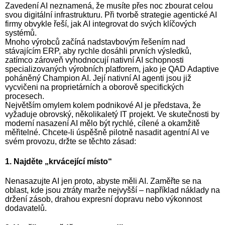
Zavedení AI neznamená, že musíte přes noc zbourat celou
svou digitální infrastrukturu. Při tvorbě strategie agentické AI
firmy obvykle řeší, jak AI integrovat do svých klíčových
systémů.
Mnoho výrobců začíná nadstavbovým řešením nad
stávajícím ERP, aby rychle dosáhli prvních výsledků,
zatímco zároveň vyhodnocují nativní AI schopnosti
specializovaných výrobních platforem, jako je QAD Adaptive
poháněný Champion AI. Její nativní AI agenti jsou již
vycvičeni na proprietárních a oborově specifických
procesech.
Největším omylem kolem podnikové AI je představa, že
vyžaduje obrovský, několikaletý IT projekt. Ve skutečnosti by
moderní nasazení AI mělo být rychlé, cílené a okamžitě
měřitelné. Chcete-li úspěšně pilotně nasadit agentní AI ve
svém provozu, držte se těchto zásad:
1. Najděte „krvácející místo“
Nenasazujte AI jen proto, abyste měli AI. Zaměřte se na
oblast, kde jsou ztráty marže nejvyšší – například náklady na
držení zásob, drahou expresní dopravu nebo výkonnost
dodavatelů.