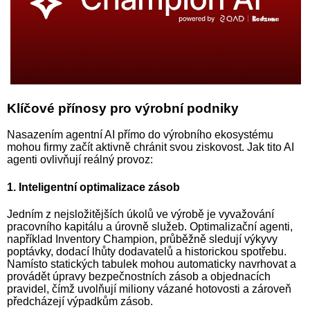
Klíčové přínosy pro výrobní podniky
Nasazením agentní AI přímo do výrobního ekosystému
mohou firmy začít aktivně chránit svou ziskovost. Jak tito AI
agenti ovlivňují reálný provoz:
1. Inteligentní optimalizace zásob
Jedním z nejsložitějších úkolů ve výrobě je vyvažování
pracovního kapitálu a úrovně služeb. Optimalizační agenti,
například Inventory Champion, průběžně sledují výkyvy
poptávky, dodací lhůty dodavatelů a historickou spotřebu.
Namísto statických tabulek mohou automaticky navrhovat a
provádět úpravy bezpečnostních zásob a objednacích
pravidel, čímž uvolňují miliony vázané hotovosti a zároveň
předcházejí výpadkům zásob.