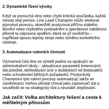
2. Dynamické řízení výroby
Když se porouchá stroj nebo chybí kritická součástka, každá
minuta stojí peníze. Line Lead Champion může sledovat
plynulost provozu, okamžitě analyzovat příčinu slabého
těsnění nebo chybného vyskladnění a operátorovi nabídnout
přesně ta nápravná opatření, která se již osvědčila –
například úpravu teploty stroje nebo výměnu konkrétního
nástroje.
3. Automatizace rutinních činností
Významná část dne ve výrobě padne na opakující se
administrativní úkoly – aktualizace parametrů kmenových
dat položek, dohledávání avíz o dodávkách od dodavatelů
nebo schvalování běžných požadavků. Productivity
Champions tyto rutinní procesy automatizují, takže se
zaměstnanci mohou přestat chovat jako zapisovači dat a
soustředit se na strategický růst a neustálé zlepšování.
Jak začít: Volba architektury řešení a cesta k
měřitelným přínosům