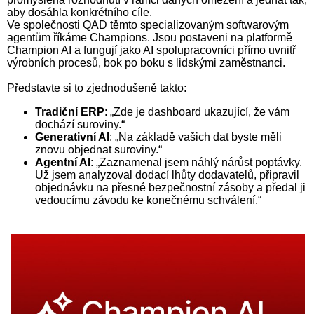
aby dosáhla konkrétního cíle.
Ve společnosti QAD těmto specializovaným softwarovým
agentům říkáme Champions. Jsou postaveni na platformě
Champion AI a fungují jako AI spolupracovníci přímo uvnitř
výrobních procesů, bok po boku s lidskými zaměstnanci.
Představte si to zjednodušeně takto:
Tradiční ERP
: „Zde je dashboard ukazující, že vám
dochází suroviny.“
Generativní AI
: „Na základě vašich dat byste měli
znovu objednat suroviny.“
Agentní AI
: „Zaznamenal jsem náhlý nárůst poptávky.
Už jsem analyzoval dodací lhůty dodavatelů, připravil
objednávku na přesné bezpečnostní zásoby a předal ji
vedoucímu závodu ke konečnému schválení.“