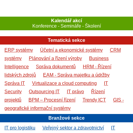
Kalendář akcí
Konference - Semináře - Školení
Tematická sekce
ERP systémy
Účetní a ekonomické systémy
CRM
systémy
Plánování a řízení výroby
Business
Intelligence
Správa dokumentů
HRM - Řízení
lidských zdrojů
EAM - Správa majetku a údržby
Správa IT
Virtualizace a cloud computing
IT
Security
Outsourcing IT
IT právo
Řízení
projektů
BPM – Procesní řízení
Trendy ICT
GIS -
geografické informační systémy
Branžové sekce
IT pro logistiku
Veřejný sektor a zdravotnictví
IT