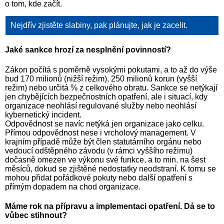
o tom, kde začít.
Nejdřív zjistěte slabiny, pak plánujte, jak je zacelit.
Jaké sankce hrozí za nesplnění povinností?
Zákon počítá s poměrně vysokými pokutami, a to až do výše
bud 170 milionů (nižší režim), 250 milionů korun (vyšší
režim) nebo určitá % z celkového obratu. Sankce se netýkají
jen chybějících bezpečnostních opatření, ale i situací, kdy
organizace neohlásí regulované služby nebo neohlásí
kybernetický incident.
Odpovědnost se navíc netýká jen organizace jako celku.
Přímou odpovědnost nese i vrcholový management. V
krajním případě může být člen statutárního orgánu nebo
vedoucí odštěpného závodu (v rámci vyššího režimu)
dočasně omezen ve výkonu své funkce, a to min. na šest
měsíců, dokud se zjištěné nedostatky neodstraní. K tomu se
mohou přidat pořádkové pokuty nebo další opatření s
přímým dopadem na chod organizace.
Máme rok na přípravu a implementaci opatření. Dá se to
vůbec stihnout?