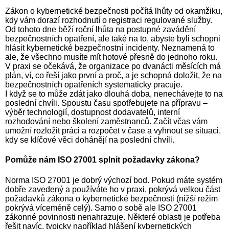
Zákon o kybernetické bezpečnosti počítá lhůty od okamžiku,
kdy vám dorazí rozhodnutí o registraci regulované služby.
Od tohoto dne běží roční lhůta na postupné zavádění
bezpečnostních opatření, ale také na to, abyste byli schopni
hlásit kybernetické bezpečnostní incidenty. Neznamená to
ale, že všechno musíte mít hotové přesně do jednoho roku.
V praxi se očekává, že organizace po dvanácti měsících má
plán, ví, co řeší jako první a proč, a je schopná doložit, že na
bezpečnostních opatřeních systematicky pracuje.
I když se to může zdát jako dlouhá doba, nenechávejte to na
poslední chvíli. Spoustu času spotřebujete na přípravu –
výběr technologií, dostupnost dodavatelů, interní
rozhodování nebo školení zaměstnanců. Začít včas vám
umožní rozložit práci a rozpočet v čase a vyhnout se situaci,
kdy se klíčové věci dohánějí na poslední chvíli.
Pomůže nám ISO 27001 splnit požadavky zákona?
Norma ISO 27001 je dobrý výchozí bod. Pokud máte systém
dobře zavedený a používáte ho v praxi, pokrývá velkou část
požadavků zákona o kybernetické bezpečnosti (nižší režim
pokrývá víceméně celý). Samo o sobě ale ISO 27001
zákonné povinnosti nenahrazuje. Některé oblasti je potřeba
řešit navíc, typicky například hlášení kybernetických