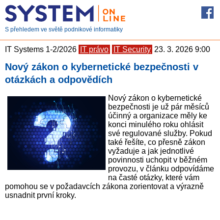
S přehledem ve světě podnikové informatiky
IT Systems 1-2/2026
IT právo
IT Security
23. 3. 2026 9:00
Nový zákon o kybernetické bezpečnosti v
otázkách a odpovědích
Nový zákon o kybernetické
bezpečnosti je už pár měsíců
účinný a organizace měly ke
konci minulého roku ohlásit
své regulované služby. Pokud
také řešíte, co přesně zákon
vyžaduje a jak jednotlivé
povinnosti uchopit v běžném
provozu, v článku odpovídáme
na časté otázky, které vám
pomohou se v požadavcích zákona zorientovat a výrazně
usnadnit první kroky.