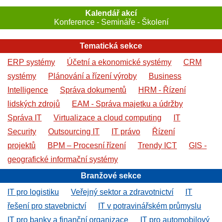
Kalendář akcí
Konference - Semináře - Školení
Tematická sekce
ERP systémy
Účetní a ekonomické systémy
CRM
systémy
Plánování a řízení výroby
Business
Intelligence
Správa dokumentů
HRM - Řízení
lidských zdrojů
EAM - Správa majetku a údržby
Správa IT
Virtualizace a cloud computing
IT
Security
Outsourcing IT
IT právo
Řízení
projektů
BPM – Procesní řízení
Trendy ICT
GIS -
geografické informační systémy
Branžové sekce
IT pro logistiku
Veřejný sektor a zdravotnictví
IT
řešení pro stavebnictví
IT v potravinářském průmyslu
IT pro banky a finanční organizace
IT pro automobilový