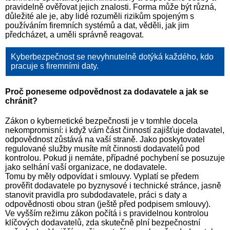
pravidelně ověřovat jejich znalosti. Forma může být různá,
důležité ale je, aby lidé rozuměli rizikům spojeným s
používáním firemních systémů a dat, věděli, jak jim
předcházet, a uměli správně reagovat.
Kyberbezpečnost se nevyhnutelně dotýká každého, kdo
pracuje s firemními daty.
Proč poneseme odpovědnost za dodavatele a jak se
chránit?
Zákon o kybernetické bezpečnosti je v tomhle docela
nekompromisní: i když vám část činností zajišťuje dodavatel,
odpovědnost zůstává na vaší straně. Jako poskytovatel
regulované služby musíte mít činnosti dodavatelů pod
kontrolou. Pokud ji nemáte, případné pochybení se posuzuje
jako selhání vaší organizace, ne dodavatele.
Tomu by měly odpovídat i smlouvy. Vyplatí se předem
prověřit dodavatele po byznysové i technické stránce, jasně
stanovit pravidla pro subdodavatele, práci s daty a
odpovědnosti obou stran (ještě před podpisem smlouvy).
Ve vyšším režimu zákon počítá i s pravidelnou kontrolou
klíčových dodavatelů, zda skutečně plní bezpečnostní