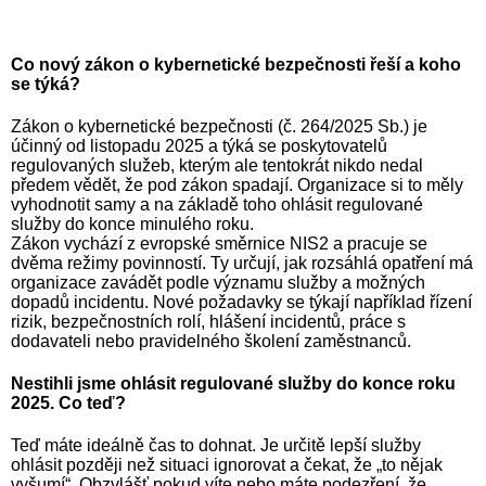
Co nový zákon o kybernetické bezpečnosti řeší a koho
se týká?
Zákon o kybernetické bezpečnosti (č. 264/2025 Sb.) je
účinný od listopadu 2025 a týká se poskytovatelů
regulovaných služeb, kterým ale tentokrát nikdo nedal
předem vědět, že pod zákon spadají. Organizace si to měly
vyhodnotit samy a na základě toho ohlásit regulované
služby do konce minulého roku.
Zákon vychází z evropské směrnice NIS2 a pracuje se
dvěma režimy povinností. Ty určují, jak rozsáhlá opatření má
organizace zavádět podle významu služby a možných
dopadů incidentu. Nové požadavky se týkají například řízení
rizik, bezpečnostních rolí, hlášení incidentů, práce s
dodavateli nebo pravidelného školení zaměstnanců.
Nestihli jsme ohlásit regulované služby do konce roku
2025. Co teď?
Teď máte ideálně čas to dohnat. Je určitě lepší služby
ohlásit později než situaci ignorovat a čekat, že „to nějak
vyšumí“. Obzvlášť pokud víte nebo máte podezření, že