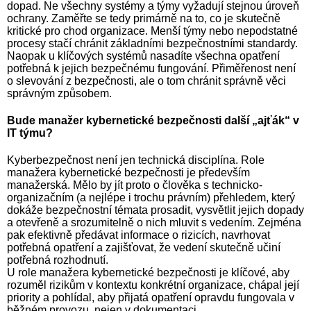
dopad. Ne všechny systémy a týmy vyžadují stejnou úroveň
ochrany. Zaměřte se tedy primárně na to, co je skutečně
kritické pro chod organizace. Menší týmy nebo nepodstatné
procesy stačí chránit základními bezpečnostními standardy.
Naopak u klíčových systémů nasadíte všechna opatření
potřebná k jejich bezpečnému fungování. Přiměřenost není
o slevování z bezpečnosti, ale o tom chránit správně věci
správným způsobem.
Bude manažer kybernetické bezpečnosti další „ajťák“ v
IT týmu?
Kyberbezpečnost není jen technická disciplína. Role
manažera kybernetické bezpečnosti je především
manažerská. Mělo by jít proto o člověka s technicko-
organizačním (a nejlépe i trochu právním) přehledem, který
dokáže bezpečnostní témata prosadit, vysvětlit jejich dopady
a otevřeně a srozumitelně o nich mluvit s vedením. Zejména
pak efektivně předávat informace o rizicích, navrhovat
potřebná opatření a zajišťovat, že vedení skutečně učiní
potřebná rozhodnutí.
U role manažera kybernetické bezpečnosti je klíčové, aby
rozuměl rizikům v kontextu konkrétní organizace, chápal její
priority a pohlídal, aby přijatá opatření opravdu fungovala v
běžném provozu, nejen v dokumentaci.