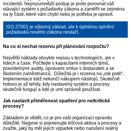
incidentů. Nejrozumnější postup je proto porovnat váš
stávající systém s požadavky zákona a zaměřit se zejména
na ty části, které vám chybí nebo je potřeba je upravit.
ISO 27001 je výborný základ, ale k úplnému splnění
požadavků nového zákona nestačí.
Na co si nechat rezervu při plánování rozpočtu?
Největší náklady obvykle nejsou v technologiích, ale v
lidech a čase. Počítejte s kapacitami interních týmů,
pravidelnými audity, úpravami smluv s dodavateli a se
školením zaměstnanců. Důležitá je i rezerva na „rok poté“.
Implementace totiž nekončí nákupem nástrojů. Skutečně
hotovo je až tehdy, kdy nastavený systém a procesy
skutečně fungují a lidé je umí správně používat.
Jak nastavit přiměřenost opatření pro ne/kritické
procesy?
Základem je vědět, co je pro vaši organizaci opravdu
důležité. Nejprve si pojmenujte klíčová aktiva a procesy a
zvažte, jaký by měl jejich výpadek nebo narušení reálný