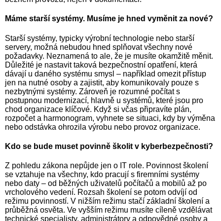
Máme starší systémy. Musíme je hned vyměnit za nové?
Starší systémy, typicky výrobní technologie nebo starší
servery, možná nebudou hned splňovat všechny nové
požadavky. Neznamená to ale, že je musíte okamžitě měnit.
Důležité je nastavit taková bezpečnostní opatření, která
dávají u daného systému smysl – například omezit přístup
jen na nutné osoby a zajistit, aby komunikovaly pouze s
nezbytnými systémy. Zároveň je rozumné počítat s
postupnou modernizací, hlavně u systémů, které jsou pro
chod organizace klíčové. Když si včas připravíte plán,
rozpočet a harmonogram, vyhnete se situaci, kdy by výměna
nebo odstávka ohrozila výrobu nebo provoz organizace.
Kdo se bude muset povinně školit v kyberbezpečnosti?
Z pohledu zákona nepůjde jen o IT role. Povinnost školení
se vztahuje na všechny, kdo pracují s firemními systémy
nebo daty – od běžných uživatelů počítačů a mobilů až po
vrcholového vedení. Rozsah školení se potom odvíjí od
režimu povinností. V nižším režimu stačí základní školení a
průběžná osvěta. Ve vyšším režimu musíte cíleně vzdělávat
technické specialisty, administrátory a odpovědné osoby a