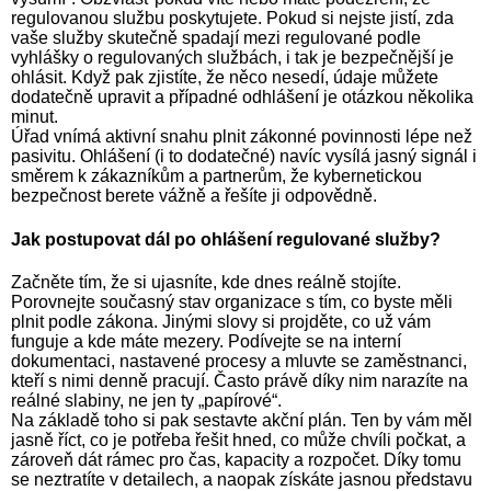
regulovanou službu poskytujete. Pokud si nejste jistí, zda
vaše služby skutečně spadají mezi regulované podle
vyhlášky o regulovaných službách, i tak je bezpečnější je
ohlásit. Když pak zjistíte, že něco nesedí, údaje můžete
dodatečně upravit a případné odhlášení je otázkou několika
minut.
Úřad vnímá aktivní snahu plnit zákonné povinnosti lépe než
pasivitu. Ohlášení (i to dodatečné) navíc vysílá jasný signál i
směrem k zákazníkům a partnerům, že kybernetickou
bezpečnost berete vážně a řešíte ji odpovědně.
Jak postupovat dál po ohlášení regulované služby?
Začněte tím, že si ujasníte, kde dnes reálně stojíte.
Porovnejte současný stav organizace s tím, co byste měli
plnit podle zákona. Jinými slovy si projděte, co už vám
funguje a kde máte mezery. Podívejte se na interní
dokumentaci, nastavené procesy a mluvte se zaměstnanci,
kteří s nimi denně pracují. Často právě díky nim narazíte na
reálné slabiny, ne jen ty „papírové“.
Na základě toho si pak sestavte akční plán. Ten by vám měl
jasně říct, co je potřeba řešit hned, co může chvíli počkat, a
zároveň dát rámec pro čas, kapacity a rozpočet. Díky tomu
se neztratíte v detailech, a naopak získáte jasnou představu