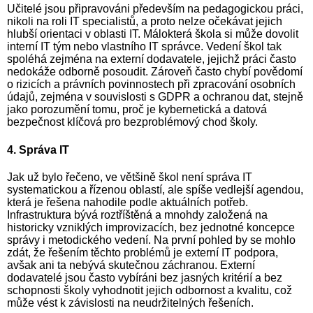
Učitelé jsou připravováni především na pedagogickou práci,
nikoli na roli IT specialistů, a proto nelze očekávat jejich
hlubší orientaci v oblasti IT. Málokterá škola si může dovolit
interní IT tým nebo vlastního IT správce. Vedení škol tak
spoléhá zejména na externí dodavatele, jejichž práci často
nedokáže odborně posoudit. Zároveň často chybí povědomí
o rizicích a právních povinnostech při zpracování osobních
údajů, zejména v souvislosti s GDPR a ochranou dat, stejně
jako porozumění tomu, proč je kybernetická a datová
bezpečnost klíčová pro bezproblémový chod školy.
4. Správa IT
Jak už bylo řečeno, ve většině škol není správa IT
systematickou a řízenou oblastí, ale spíše vedlejší agendou,
která je řešena nahodile podle aktuálních potřeb.
Infrastruktura bývá roztříštěná a mnohdy založená na
historicky vzniklých improvizacích, bez jednotné koncepce
správy i metodického vedení. Na první pohled by se mohlo
zdát, že řešením těchto problémů je externí IT podpora,
avšak ani ta nebývá skutečnou záchranou. Externí
dodavatelé jsou často vybíráni bez jasných kritérií a bez
schopnosti školy vyhodnotit jejich odbornost a kvalitu, což
může vést k závislosti na neudržitelných řešeních.