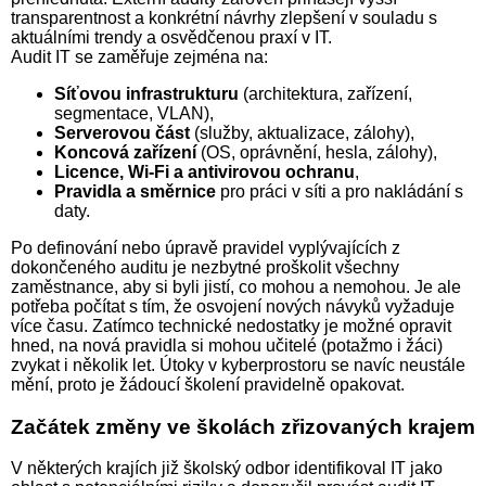
transparentnost a konkrétní návrhy zlepšení v souladu s
aktuálními trendy a osvědčenou praxí v IT.
Audit IT se zaměřuje zejména na:
Síťovou infrastrukturu
(architektura, zařízení,
segmentace, VLAN),
Serverovou část
(služby, aktualizace, zálohy),
Koncová zařízení
(OS, oprávnění, hesla, zálohy),
Licence, Wi-Fi a antivirovou ochranu
,
Pravidla a směrnice
pro práci v síti a pro nakládání s
daty.
Po definování nebo úpravě pravidel vyplývajících z
dokončeného auditu je nezbytné proškolit všechny
zaměstnance, aby si byli jistí, co mohou a nemohou. Je ale
potřeba počítat s tím, že osvojení nových návyků vyžaduje
více času. Zatímco technické nedostatky je možné opravit
hned, na nová pravidla si mohou učitelé (potažmo i žáci)
zvykat i několik let. Útoky v kyberprostoru se navíc neustále
mění, proto je žádoucí školení pravidelně opakovat.
Začátek změny ve školách zřizovaných krajem
V některých krajích již školský odbor identifikoval IT jako