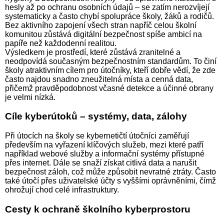
hesly až po ochranu osobních údajů – se zatím nerozvíjejí
systematicky a často chybí spolupráce školy, žáků a rodičů.
Bez aktivního zapojení všech stran napříč celou školní
komunitou zůstává digitální bezpečnost spíše ambicí na
papíře než každodenní realitou.
Výsledkem je prostředí, které zůstává zranitelné a
neodpovídá současným bezpečnostním standardům. To činí
školy atraktivním cílem pro útočníky, kteří dobře vědí, že zde
často najdou snadno zneužitelná místa a cenná data,
přičemž pravděpodobnost včasné detekce a účinné obrany
je velmi nízká.
Cíle kyberútoků – systémy, data, zálohy
Při útocích na školy se kybernetičtí útočníci zaměřují
především na vyřazení klíčových služeb, mezi které patří
například webové služby a informační systémy přístupné
přes internet. Dále se snaží získat citlivá data a narušit
bezpečnost záloh, což může způsobit nevratné ztráty. Často
také útočí přes uživatelské účty s vyššími oprávněními, čímž
ohrožují chod celé infrastruktury.
Cesty k ochraně školního kyberprostoru