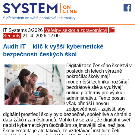
S přehledem ve světě podnikové informatiky
IT Systems 3/2026
Veřejný sektor a zdravotnictví
IT
Security
21. 4. 2026 12:00
Audit IT – klíč k vyšší kybernetické
bezpečnosti českých škol
Digitalizace českého školství v
posledních letech výrazně
pokročila: školy mají
modernější techniku, rozšiřují
bezdrátové sítě a využívají
online platformy pro výuku i
administrativu. Tento posun
však přináší i novou
zodpovědnost – zajistit, aby
digitální prostředí školy bylo bezpečné, spolehlivé a chránilo
data žáků i zaměstnanců. Mohlo by se zdát, že digitální svět
nabízí kybernetickým útočníkům zajímavější cíle, než jsou
školy. Realita je ale taková, že vzdělávací instituce čelí