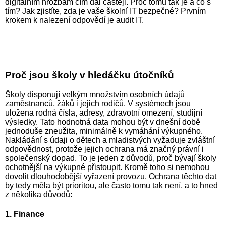
digitálním hrozbám čím dál častěji. Proč tomu tak je a co s
tím? Jak zjistíte, zda je vaše školní IT bezpečné? Prvním
krokem k nalezení odpovědí je audit IT.
Proč jsou školy v hledáčku útočníků
Školy disponují velkým množstvím osobních údajů
zaměstnanců, žáků i jejich rodičů. V systémech jsou
uložena rodná čísla, adresy, zdravotní omezení, studijní
výsledky. Tato hodnotná data mohou být v dnešní době
jednoduše zneužita, minimálně k vymáhání výkupného.
Nakládání s údaji o dětech a mladistvých vyžaduje zvláštní
odpovědnost, protože jejich ochrana má značný právní i
společenský dopad. To je jeden z důvodů, proč bývají školy
ochotnější na výkupné přistoupit. Kromě toho si nemohou
dovolit dlouhodobější vyřazení provozu. Ochrana těchto dat
by tedy měla být prioritou, ale často tomu tak není, a to hned
z několika důvodů:
1. Finance