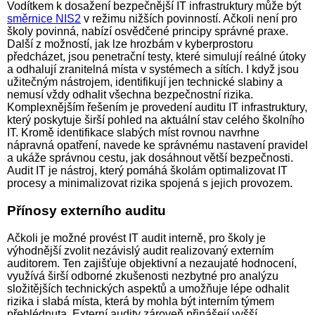
Vodítkem k dosažení bezpečnější IT infrastruktury může být
směrnice NIS2
v režimu nižších povinností. Ačkoli není pro
školy povinná, nabízí osvědčené principy správné praxe.
Další z možností, jak lze hrozbám v kyberprostoru
předcházet, jsou penetrační testy, které simulují reálné útoky
a odhalují zranitelná místa v systémech a sítích. I když jsou
užitečným nástrojem, identifikují jen technické slabiny a
nemusí vždy odhalit všechna bezpečnostní rizika.
Komplexnějším řešením je provedení auditu IT infrastruktury,
který poskytuje širší pohled na aktuální stav celého školního
IT. Kromě identifikace slabých míst rovnou navrhne
nápravná opatření, navede ke správnému nastavení pravidel
a ukáže správnou cestu, jak dosáhnout větší bezpečnosti.
Audit IT je nástroj, který pomáhá školám optimalizovat IT
procesy a minimalizovat rizika spojená s jejich provozem.
Přínosy externího auditu
Ačkoli je možné provést IT audit interně, pro školy je
výhodnější zvolit nezávislý audit realizovaný externím
auditorem. Ten zajišťuje objektivní a nezaujaté hodnocení,
využívá širší odborné zkušenosti nezbytné pro analýzu
složitějších technických aspektů a umožňuje lépe odhalit
rizika i slabá místa, která by mohla být interním týmem
přehlédnuta. Externí audity zároveň přinášejí vyšší