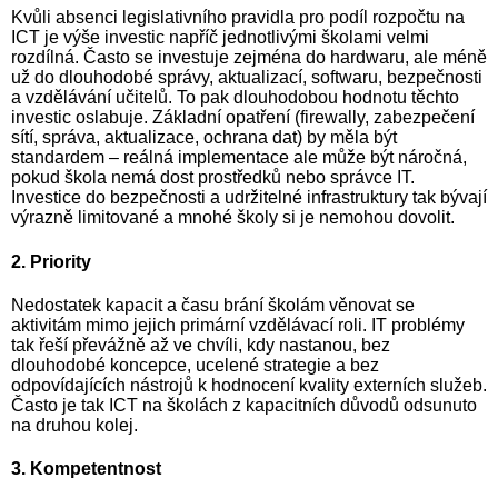
Kvůli absenci legislativního pravidla pro podíl rozpočtu na
ICT je výše investic napříč jednotlivými školami velmi
rozdílná. Často se investuje zejména do hardwaru, ale méně
už do dlouhodobé správy, aktualizací, softwaru, bezpečnosti
a vzdělávání učitelů. To pak dlouhodobou hodnotu těchto
investic oslabuje. Základní opatření (firewally, zabezpečení
sítí, správa, aktualizace, ochrana dat) by měla být
standardem – reálná implementace ale může být náročná,
pokud škola nemá dost prostředků nebo správce IT.
Investice do bezpečnosti a udržitelné infrastruktury tak bývají
výrazně limitované a mnohé školy si je nemohou dovolit.
2. Priority
Nedostatek kapacit a času brání školám věnovat se
aktivitám mimo jejich primární vzdělávací roli. IT problémy
tak řeší převážně až ve chvíli, kdy nastanou, bez
dlouhodobé koncepce, ucelené strategie a bez
odpovídajících nástrojů k hodnocení kvality externích služeb.
Často je tak ICT na školách z kapacitních důvodů odsunuto
na druhou kolej.
3. Kompetentnost