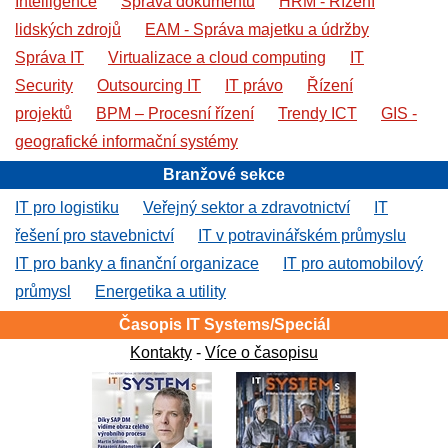
Intelligence
Správa dokumentů
HRM - Řízení
lidských zdrojů
EAM - Správa majetku a údržby
Správa IT
Virtualizace a cloud computing
IT
Security
Outsourcing IT
IT právo
Řízení
projektů
BPM – Procesní řízení
Trendy ICT
GIS -
geografické informační systémy
Branžové sekce
IT pro logistiku
Veřejný sektor a zdravotnictví
IT
řešení pro stavebnictví
IT v potravinářském průmyslu
IT pro banky a finanční organizace
IT pro automobilový
průmysl
Energetika a utility
Časopis IT Systems/Speciál
Kontakty
-
Více o časopisu