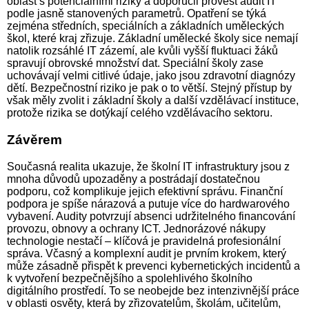
oblast s potenciálními riziky a doporučil provést audit IT
podle jasně stanovených parametrů. Opatření se týká
zejména středních, speciálních a základních uměleckých
škol, které kraj zřizuje. Základní umělecké školy sice nemají
natolik rozsáhlé IT zázemí, ale kvůli vyšší fluktuaci žáků
spravují obrovské množství dat. Speciální školy zase
uchovávají velmi citlivé údaje, jako jsou zdravotní diagnózy
dětí. Bezpečnostní riziko je pak o to větší. Stejný přístup by
však měly zvolit i základní školy a další vzdělávací instituce,
protože rizika se dotýkají celého vzdělávacího sektoru.
Závěrem
Současná realita ukazuje, že školní IT infrastruktury jsou z
mnoha důvodů upozaděny a postrádají dostatečnou
podporu, což komplikuje jejich efektivní správu. Finanční
podpora je spíše nárazová a putuje více do hardwarového
vybavení. Audity potvrzují absenci udržitelného financování
provozu, obnovy a ochrany ICT. Jednorázové nákupy
technologie nestačí – klíčová je pravidelná profesionální
správa. Včasný a komplexní audit je prvním krokem, který
může zásadně přispět k prevenci kybernetických incidentů a
k vytvoření bezpečnějšího a spolehlivého školního
digitálního prostředí. To se neobejde bez intenzivnější práce
v oblasti osvěty, která by zřizovatelům, školám, učitelům,