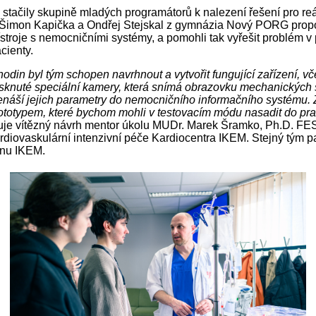
 stačily skupině mladých programátorů k nalezení řešení pro reá
, Šimon Kapička a Ondřej Stejskal z gymnázia Nový PORG propoj
ístroje s nemocničními systémy, a pomohli tak vyřešit problém v 
cienty.
din byl tým schopen navrhnout a vytvořit fungující zařízení, v
tisknuté speciální kamery, která snímá obrazovku mechanických
enáší jejich parametry do nemocničního informačního systému. Z
ototypem, které bychom mohli v testovacím módu nasadit do prax
je vítězný návrh mentor úkolu MUDr. Marek Šramko, Ph.D. FE
rdiovaskulární intenzivní péče Kardiocentra IKEM. Stejný tým pa
enu IKEM.