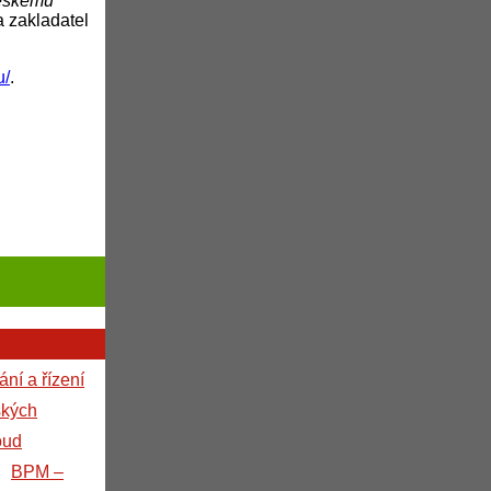
českému
 zakladatel
u/
.
ní a řízení
ských
oud
BPM –