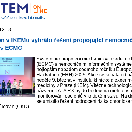
světě podnikové informatiky
 12:18
n v IKEMu vyhrálo řešení propojující nemocnič
 s ECMO
Systém pro propojení mechanických srdečníc
(ECMO) s nemocničním informačním systémem
nejlepším nápadem sedmého ročníku Europe
Hackathon (EHH) 2025. Akce se konala od pá
neděle 9. března v Institutu klinické a experim
medicíny v Praze (IKEM). Vítězné technologic
názvem DATA RX by do budoucna mohlo usn
monitorování pacientů v kritickém stavu. Na 
se umístilo řešení hodnocení rizika chronické
 ledvin (CKD).