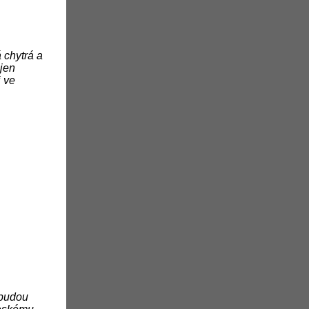
 chytrá a
ejen
i ve
 budou