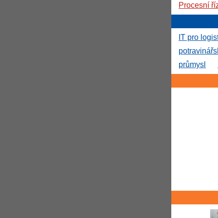
Procesní ří
IT pro logis
potravinář
průmysl