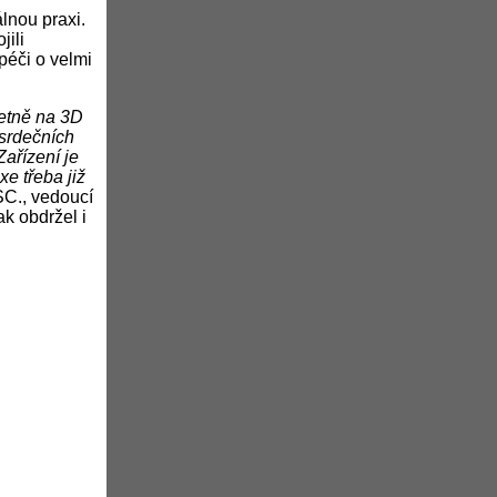
lnou praxi.
ili
péči o velmi
četně na 3D
 srdečních
ařízení je
e třeba již
SC., vedoucí
k obdržel i