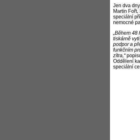
Jen dva dny
Martin Fořt
speciální př
nemocné pa
„Během 48 ho
tiskárně vy
podpor a př
funkčním pr
zítra,“
popisu
Oddělení ka
speciální c