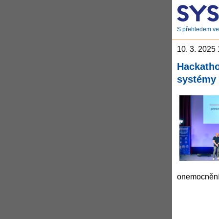
S přehledem ve 
10. 3. 2025
Hackatho
systémy
onemocnění