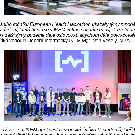
šního ročníku European Health Hackathon ukázaly týmy mnohá
 řešení, která budeme v IKEM velmi rádi dále rozvíjet. Proto n
le i další týmy budeme dále oslovovat, abychom dále pokračoval
říká vedoucí Odboru informatiky IKEM Mgr. Ivan Veselý, MBA.
ný, že se v IKEM opět sešla evropská špička IT studentů, kteří