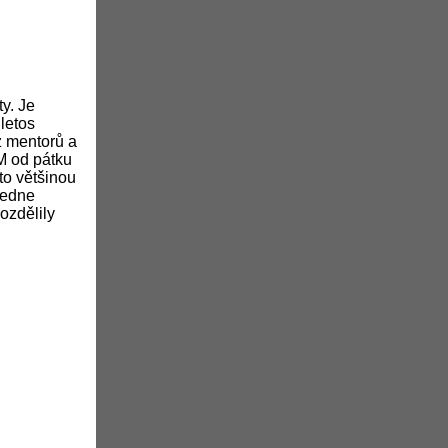
ty. Je
letos
z mentorů a
M od pátku
to většinou
ledne
ozdělily