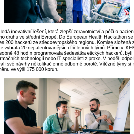
dá inovativní řešení, která zlepší zdravotnictví a péči o pacien
ého druhu ve střední Evropě. Do European Health Hackathon se 
přes 200 hackerů ze středoevropského regionu. Komise složená 
ce vybrala 20 nejtalentovanějších tříčlenných týmů. Přímo v IKE
sobně 48 hodin programovala šedesátka etických hackerů, byli 
ormačních technologií nebo IT specialisti z praxe. V neděli odpo
ali své návrhy několikačlenné odborné porotě. Vítězné týmy si r
měnu ve výši 175 000 korun.