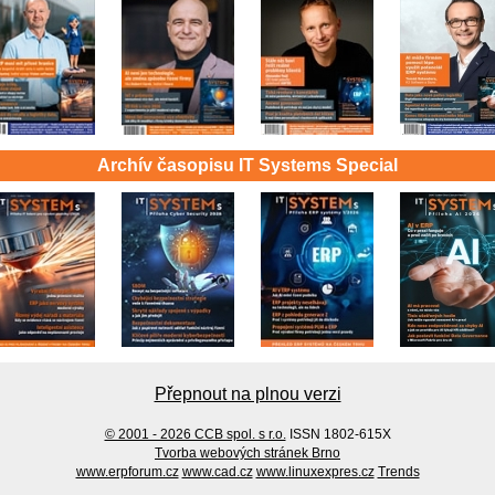
Archív časopisu IT Systems Special
Přepnout na plnou verzi
© 2001 - 2026 CCB spol. s r.o.
ISSN 1802-615X
Tvorba webových stránek Brno
www.erpforum.cz
www.cad.cz
www.linuxexpres.cz
Trends