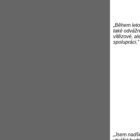
„Během leto
také odvážná
vítězové, a
spolupráci,“
„Jsem nadše