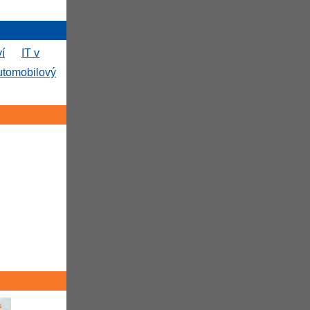
ví
IT v
utomobilový