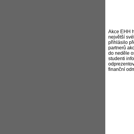
Akce EHH hle
největší sv
přihlásilo 
partnerů ak
do neděle o
studenti inf
odprezentov
finanční od