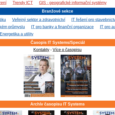
zení
Trendy ICT
GIS - geografické informační systémy
Branžové sekce
tiku
Veřejný sektor a zdravotnictví
IT řešení pro stavebnict
ském průmyslu
IT pro banky a finanční organizace
IT pro a
Energetika a utility
Časopis IT Systems/Speciál
Kontakty
-
Více o časopisu
Archív časopisu IT Systems