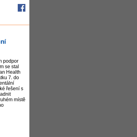
ní
h podpor
 se stal
an Health
tku 7. do
entální
ké řešení s
adnit
druhém místě
ho