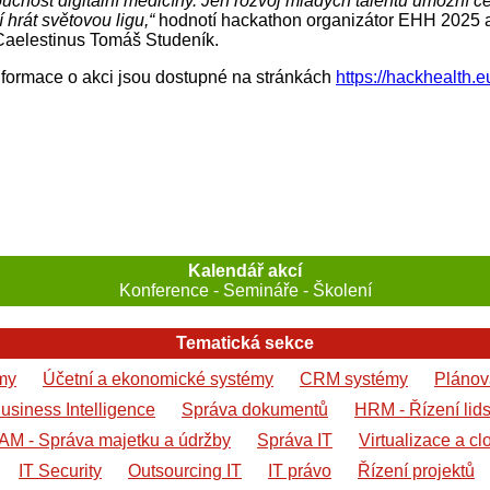
oucnost digitální medicíny. Jen rozvoj mladých talentů umožní 
í hrát světovou ligu,“
hodnotí hackathon organizátor EHH 2025 a
Caelestinus Tomáš Studeník.
formace o akci jsou dostupné na stránkách
https://hackhealth.e
Kalendář akcí
Konference - Semináře - Školení
Tematická sekce
my
Účetní a ekonomické systémy
CRM systémy
Plánová
usiness Intelligence
Správa dokumentů
HRM - Řízení lid
AM - Správa majetku a údržby
Správa IT
Virtualizace a cl
IT Security
Outsourcing IT
IT právo
Řízení projektů