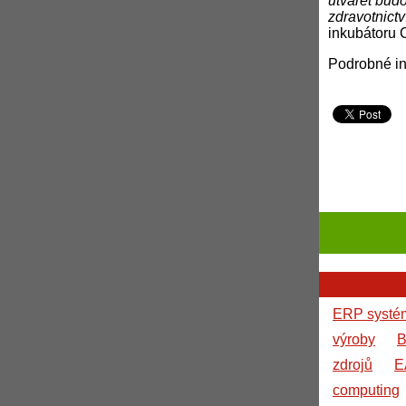
utvářet bud
zdravotnictv
inkubátoru 
Podrobné in
ERP systé
výroby
B
zdrojů
E
computing