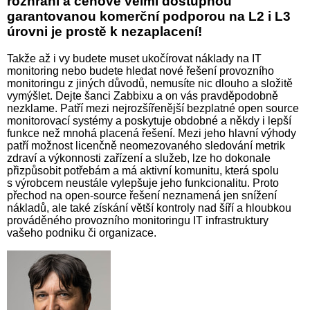
rozhraní a cenově velmi dostupnou
garantovanou komerční podporou na L2 i L3
úrovni je prostě k nezaplacení!
Takže až i vy budete muset ukočírovat náklady na IT
monitoring nebo budete hledat nové řešení provozního
monitoringu z jiných důvodů, nemusíte nic dlouho a složitě
vymýšlet. Dejte šanci Zabbixu a on vás pravděpodobně
nezklame. Patří mezi nejrozšířenější bezplatné open source
monitorovací systémy a poskytuje obdobné a někdy i lepší
funkce než mnohá placená řešení. Mezi jeho hlavní výhody
patří možnost licenčně neomezovaného sledování metrik
zdraví a výkonnosti zařízení a služeb, lze ho dokonale
přizpůsobit potřebám a má aktivní komunitu, která spolu
s výrobcem neustále vylepšuje jeho funkcionalitu. Proto
přechod na open-source řešení neznamená jen snížení
nákladů, ale také získání větší kontroly nad šíří a hloubkou
prováděného provozního monitoringu IT infrastruktury
vašeho podniku či organizace.