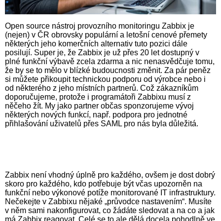
Open source nástroj provozního monitoringu Zabbix je
(nejen) v ČR obrovsky populární a letošní cenové přemety
některých jeho komerčních alternativ tuto pozici dále
posilují. Super je, že Zabbix je už přes 20 let dostupný v
plné funkční výbavě zcela zdarma a nic nenasvědčuje tomu,
že by se to mělo v blízké budoucnosti změnit. Za pár peněz
si můžete přikoupit technickou podporu od výrobce nebo i
od některého z jeho místních partnerů. Což zákazníkům
doporučujeme, protože i programátoři Zabbixu musí z
něčeho žít. My jako partner občas sponzorujeme vývoj
některých nových funkcí, např. podpora pro jednotné
přihlašování uživatelů přes SAML pro nás byla důležitá.
Zabbix není vhodný úplně pro každého, ovšem je dost dobrý
skoro pro každého, kdo potřebuje být včas upozorněn na
funkční nebo výkonové potíže monitorované IT infrastruktury.
Nečekejte v Zabbixu nějaké „průvodce nastavením“. Musíte
v něm sami nakonfigurovat, co žádáte sledovat a na co a jak
má Zabbix reagovat. Celé se to ale dělá docela pohodlně ve