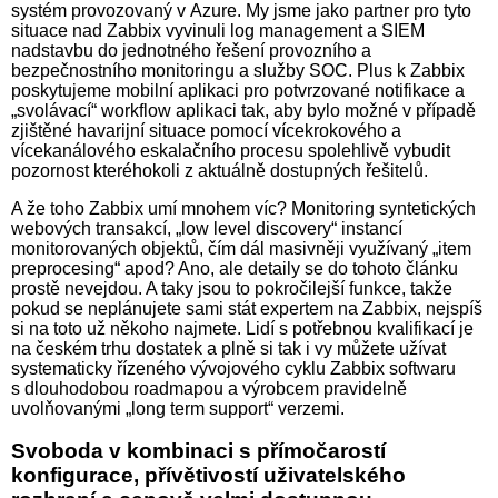
systém provozovaný v Azure. My jsme jako partner pro tyto
situace nad Zabbix vyvinuli log management a SIEM
nadstavbu do jednotného řešení provozního a
bezpečnostního monitoringu a služby SOC. Plus k Zabbix
poskytujeme mobilní aplikaci pro potvrzované notifikace a
„svolávací“ workflow aplikaci tak, aby bylo možné v případě
zjištěné havarijní situace pomocí vícekrokového a
vícekanálového eskalačního procesu spolehlivě vybudit
pozornost kteréhokoli z aktuálně dostupných řešitelů.
A že toho Zabbix umí mnohem víc? Monitoring syntetických
webových transakcí, „low level discovery“ instancí
monitorovaných objektů, čím dál masivněji využívaný „item
preprocesing“ apod? Ano, ale detaily se do tohoto článku
prostě nevejdou. A taky jsou to pokročilejší funkce, takže
pokud se neplánujete sami stát expertem na Zabbix, nejspíš
si na toto už někoho najmete. Lidí s potřebnou kvalifikací je
na českém trhu dostatek a plně si tak i vy můžete užívat
systematicky řízeného vývojového cyklu Zabbix softwaru
s dlouhodobou roadmapou a výrobcem pravidelně
uvolňovanými „long term support“ verzemi.
Svoboda v kombinaci s přímočarostí
konfigurace, přívětivostí uživatelského