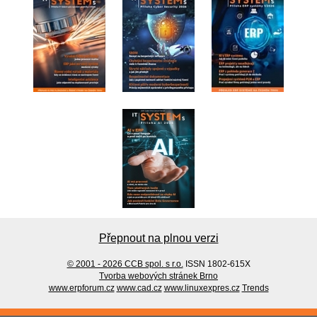
Přepnout na plnou verzi
© 2001 - 2026 CCB spol. s r.o.
ISSN 1802-615X
Tvorba webových stránek Brno
www.erpforum.cz
www.cad.cz
www.linuxexpres.cz
Trends