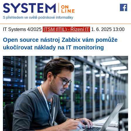
S přehledem ve světě podnikové informatiky
IT Systems 4/2025
ITSM (ITIL) - Řízení IT
1. 6. 2025 13:00
Open source nástroj Zabbix vám pomůže
ukočírovat náklady na IT monitoring