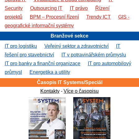
Security
Outsourcing IT
IT právo
Řízení
projektů
BPM – Procesní řízení
Trendy ICT
GIS -
geografické informační systémy
Branžové sekce
IT pro logistiku
Veřejný sektor a zdravotnictví
IT
řešení pro stavebnictví
IT v potravinářském průmyslu
IT pro banky a finanční organizace
IT pro automobilový
průmysl
Energetika a utility
Časopis IT Systems/Speciál
Kontakty
-
Více o časopisu