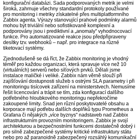
konfigurační databázi. Sada podporovaných metrik je velmi
široká, zahrnuje všechny standardní protokoly používané
pro monitoring i metriky získatelné přes multiplatformního
Zabbix agenta. Výrazy stanovující prahové podmínky alarmů
mohou být triviální nebo sofistikovaně komplexní a
podporovány jsou i prediktivní a „anomaly“ vyhodnocovací
funkce. Pro automatizované reakce jsou předpřipraveny
desítky tzv. webhooků – např. pro integrace na různé
tiketovací systémy.
Zjednodušeně se dá říct, že Zabbix monitoring je vhodný
téměř pro každou organizaci, která spravuje více než 10
(virtuálních) serverů nebo síťových prvků. Dělali jsme
instalace maličké i veliké. Zabbix nám věrně slouží při
zajišťování dostupnosti služeb s ostrými SLA parametry i při
monitoringu tisícovek zařízení na ministerstvech. Nemusíme
řešit licencování a trápit se tím, zda konfigurací dalšího
potřebného hloubkového monitoringu nepřekročíme
zakoupené limity. Snad jen různí poskytovatelé obsahu a
korporace mají potřebu dalších doplňků typu Prometheus a
Grafana či nějakých „více byznys“ nadstaveb nad Zabbix
infrastrukturním provozním monitoringem. Zabbix je svojí
architekturou a bezpečnostními funkcemi dostatečně dobrý i
pro silně zabezpečené systémy kritické infrastruktury státu
nebo pro až paranoidně zabezpečený rozsáhlý komunikační