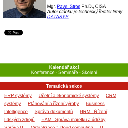
Mgr.
Pavel Štros
Ph.D., CISA
Autor článku je technický ředitel firmy
DATASYS
.
Kalendář akcí
Konference - Semináře - Školení
Tematická sekce
ERP systémy
Účetní a ekonomické systémy
CRM
systémy
Plánování a řízení výroby
Business
Intelligence
Správa dokumentů
HRM - Řízení
lidských zdrojů
EAM - Správa majetku a údržby
Správa IT
Virtualizace a cloud computing
IT