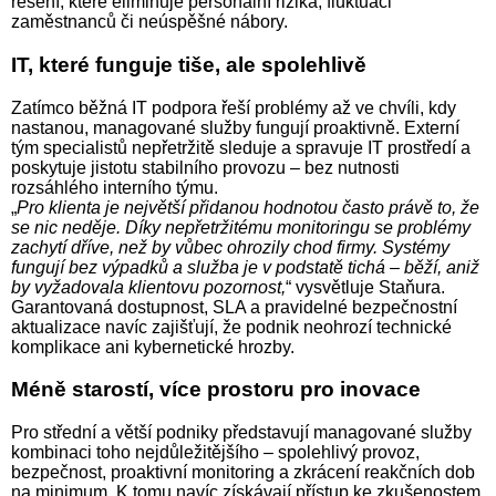
řešení, které eliminuje personální rizika, fluktuaci
zaměstnanců či neúspěšné nábory.
IT, které funguje tiše, ale spolehlivě
Zatímco běžná IT podpora řeší problémy až ve chvíli, kdy
nastanou, managované služby fungují proaktivně. Externí
tým specialistů nepřetržitě sleduje a spravuje IT prostředí a
poskytuje jistotu stabilního provozu – bez nutnosti
rozsáhlého interního týmu.
„
Pro klienta je největší přidanou hodnotou často právě to, že
se nic neděje. Díky nepřetržitému monitoringu se problémy
zachytí dříve, než by vůbec ohrozily chod firmy. Systémy
fungují bez výpadků a služba je v podstatě tichá – běží, aniž
by vyžadovala klientovu pozornost,
“ vysvětluje Staňura.
Garantovaná dostupnost, SLA a pravidelné bezpečnostní
aktualizace navíc zajišťují, že podnik neohrozí technické
komplikace ani kybernetické hrozby.
Méně starostí, více prostoru pro inovace
Pro střední a větší podniky představují managované služby
kombinaci toho nejdůležitějšího – spolehlivý provoz,
bezpečnost, proaktivní monitoring a zkrácení reakčních dob
na minimum. K tomu navíc získávají přístup ke zkušenostem