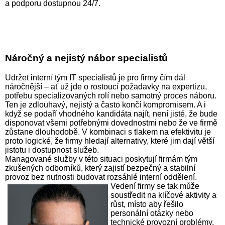
a podporu dostupnou 24/7.
Náročný a nejistý nábor specialistů
Udržet interní tým IT specialistů je pro firmy čím dál
náročnější – ať už jde o rostoucí požadavky na expertizu,
potřebu specializovaných rolí nebo samotný proces náboru.
Ten je zdlouhavý, nejistý a často končí kompromisem. A i
když se podaří vhodného kandidáta najít, není jisté, že bude
disponovat všemi potřebnými dovednostmi nebo že ve firmě
zůstane dlouhodobě. V kombinaci s tlakem na efektivitu je
proto logické, že firmy hledají alternativy, které jim dají větší
jistotu i dostupnost služeb.
Managované služby v této situaci poskytují firmám tým
zkušených odborníků, který zajistí bezpečný a stabilní
provoz bez nutnosti budovat rozsáhlé interní
oddělení.
Vedení firmy se tak může
soustředit na klíčové aktivity a
růst, místo aby řešilo
personální otázky nebo
technické provozní problémy.