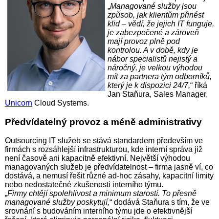
„
Managované služby jsou
způsob, jak klientům přinést
klid – vědí, že jejich IT funguje,
je zabezpečené a zároveň
mají provoz plně pod
kontrolou. A v době, kdy je
nábor specialistů nejistý a
náročný, je velkou výhodou
mít za partnera tým odborníků,
který je k dispozici 24/7,
“ říká
Jan Staňura, Sales Manager,
Unicorn
Cloud Systems.
Předvídatelný provoz a méně administrativy
Outsourcing IT služeb se stává standardem především ve
firmách s rozsáhlejší infrastrukturou, kde interní správa již
není časově ani kapacitně efektivní. Největší výhodou
managovaných služeb je předvídatelnost – firma jasně ví, co
dostává, a nemusí řešit různé ad-hoc zásahy, kapacitní limity
nebo nedostatečné zkušenosti interního týmu.
„
Firmy chtějí spolehlivost a minimum starostí. To přesně
managované služby poskytují,
“ dodává Staňura s tím, že ve
srovnání s budováním interního týmu jde o efektivnější