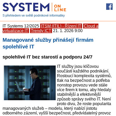
S přehledem ve světě podnikové informatiky
IT Systems 12/2025
ITSM (ITIL) - Řízení IT
Cloud a
virtualizace IT
Trendy ICT
21. 1. 2026 9:00
Managované služby přinášejí firmám
spolehlivé IT
spolehlivé IT bez starostí a podporu 24/7
IT služby jsou klíčovou
součástí každého podnikání.
Rostoucí komplexita systémů,
tlak na bezpečnost a potřeba
nonstop provozu vede stále
více firem k tomu, aby hledaly
stabilnější a efektivnější
způsob správy svého IT. Není
proto divu, že roste popularita
managovaných služeb – modelu, který nabízí jistotu
odborného zázemí, vyšší bezpečnost, předvídatelný provoz