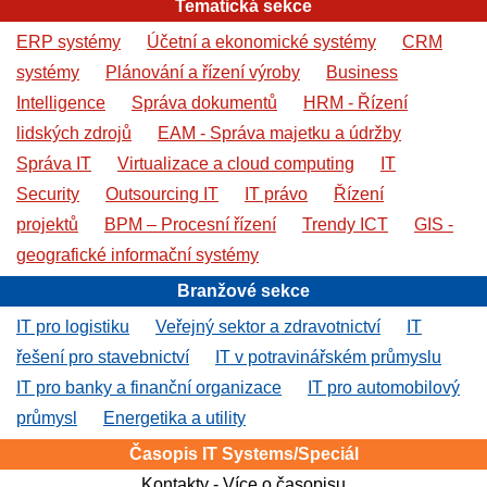
Tematická sekce
ERP systémy
Účetní a ekonomické systémy
CRM
systémy
Plánování a řízení výroby
Business
Intelligence
Správa dokumentů
HRM - Řízení
lidských zdrojů
EAM - Správa majetku a údržby
Správa IT
Virtualizace a cloud computing
IT
Security
Outsourcing IT
IT právo
Řízení
projektů
BPM – Procesní řízení
Trendy ICT
GIS -
geografické informační systémy
Branžové sekce
IT pro logistiku
Veřejný sektor a zdravotnictví
IT
řešení pro stavebnictví
IT v potravinářském průmyslu
IT pro banky a finanční organizace
IT pro automobilový
průmysl
Energetika a utility
Časopis IT Systems/Speciál
Kontakty
-
Více o časopisu