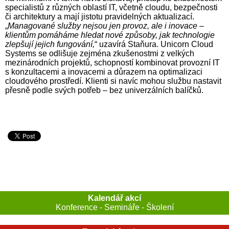
specialistů z různých oblastí IT, včetně cloudu, bezpečnosti
či architektury a mají jistotu pravidelných aktualizací.
„
Managované služby nejsou jen provoz, ale i inovace –
klientům pomáháme hledat nové způsoby, jak technologie
zlepšují jejich fungování,
“ uzavírá Staňura. Unicorn Cloud
Systems se odlišuje zejména zkušenostmi z velkých
mezinárodních projektů, schopností kombinovat provozní IT
s konzultacemi a inovacemi a důrazem na optimalizaci
cloudového prostředí. Klienti si navíc mohou službu nastavit
přesně podle svých potřeb – bez univerzálních balíčků.
Kalendář akcí
Konference - Semináře - Školení