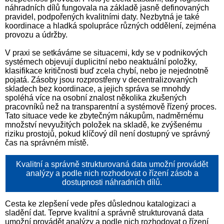
náhradních dílů fungovala na základě jasně definovaných
pravidel, podpořených kvalitními daty. Nezbytná je také
koordinace a hladká spolupráce různých oddělení, zejména
provozu a údržby.
V praxi se setkáváme se situacemi, kdy se v podnikových
systémech objevují duplicitní nebo neaktuální položky,
klasifikace kritičnosti buď zcela chybí, nebo je nejednotně
pojatá. Zásoby jsou rozprostřeny v decentralizovaných
skladech bez koordinace, a jejich správa se mnohdy
spoléhá více na osobní znalost několika zkušených
pracovníků než na transparentní a systémově řízený proces.
Tato situace vede ke zbytečným nákupům, nadměrnému
množství nevyužitých položek na skladě, ke zvýšenému
riziku prostojů, pokud klíčový díl není dostupný ve správný
čas na správném místě.
Kvalitní a správně strukturovaná data umožní provádět
analýzy a podle nich rozhodovat o řízení zásob a
dostupnosti náhradních dílů.
Cesta ke zlepšení vede přes důslednou katalogizaci a
sladění dat. Teprve kvalitní a správně strukturovaná data
umožní provádět analýzy a podle nich rozhodovat o řízení