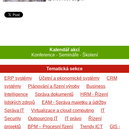
Kalendář akcí
Konference - Semináře - Školení
Tematická sekce
ERP systémy
Účetní a ekonomické systémy
CRM
systémy
Plánování a řízení výroby
Business
Intelligence
Správa dokumentů
HRM - Řízení
lidských zdrojů
EAM - Správa majetku a údržby
Správa IT
Virtualizace a cloud computing
IT
Security
Outsourcing IT
IT právo
Řízení
projektů
BPM – Procesní řízení
Trendy ICT
GIS -