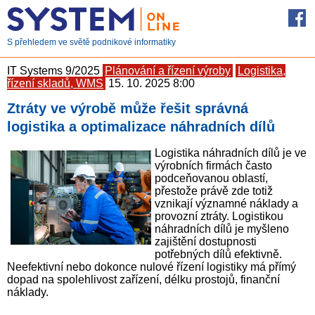
S přehledem ve světě podnikové informatiky
IT Systems 9/2025
Plánování a řízení výroby
Logistika,
řízení skladů, WMS
15. 10. 2025 8:00
Ztráty ve výrobě může řešit správná
logistika a optimalizace náhradních dílů
Logistika náhradních dílů je ve
výrobních firmách často
podceňovanou oblastí,
přestože právě zde totiž
vznikají významné náklady a
provozní ztráty. Logistikou
náhradních dílů je myšleno
zajištění dostupnosti
potřebných dílů efektivně.
Neefektivní nebo dokonce nulové řízení logistiky má přímý
dopad na spolehlivost zařízení, délku prostojů, finanční
náklady.