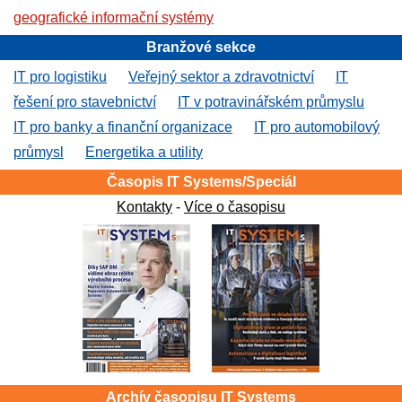
geografické informační systémy
Branžové sekce
IT pro logistiku
Veřejný sektor a zdravotnictví
IT
řešení pro stavebnictví
IT v potravinářském průmyslu
IT pro banky a finanční organizace
IT pro automobilový
průmysl
Energetika a utility
Časopis IT Systems/Speciál
Kontakty
-
Více o časopisu
Archív časopisu IT Systems