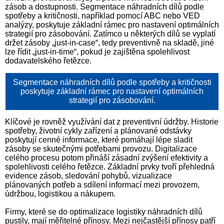
zásob a dostupnosti. Segmentace náhradních dílů podle
spotřeby a kritičnosti, například pomocí ABC nebo VED
analýzy, poskytuje základní rámec pro nastavení optimálních
strategií pro zásobování. Zatímco u některých dílů se vyplatí
držet zásoby „just-in-case“, tedy preventivně na skladě, jiné
lze řídit „just-in-time“, pokud je zajištěna spolehlivost
dodavatelského řetězce.
Segmentace náhradních dílů podle spotřeby a kritičnosti
poskytuje základní rámec pro nastavení optimálních
strategií pro zásobování.
Klíčové je rovněž využívání dat z preventivní údržby. Historie
spotřeby, životní cykly zařízení a plánované odstávky
poskytují cenné informace, které pomáhají lépe sladit
zásoby se skutečnými potřebami provozu. Digitalizace
celého procesu potom přináší zásadní zvýšení efektivity a
spolehlivosti celého řetězce. Základní prvky tvoří přehledná
evidence zásob, sledování pohybů, vizualizace
plánovaných potřeb a sdílení informací mezi provozem,
údržbou, logistikou a nákupem.
Firmy, které se do optimalizace logistiky náhradních dílů
pustily, mají měřitelné přínosy. Mezi nejčastější přínosy patří