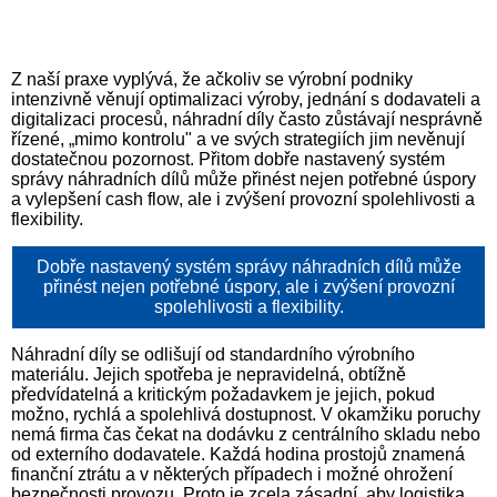
Z naší praxe vyplývá, že ačkoliv se výrobní podniky
intenzivně věnují optimalizaci výroby, jednání s dodavateli a
digitalizaci procesů, náhradní díly často zůstávají nesprávně
řízené, „mimo kontrolu" a ve svých strategiích jim nevěnují
dostatečnou pozornost. Přitom dobře nastavený systém
správy náhradních dílů může přinést nejen potřebné úspory
a vylepšení cash flow, ale i zvýšení provozní spolehlivosti a
flexibility.
Dobře nastavený systém správy náhradních dílů může
přinést nejen potřebné úspory, ale i zvýšení provozní
spolehlivosti a flexibility.
Náhradní díly se odlišují od standardního výrobního
materiálu. Jejich spotřeba je nepravidelná, obtížně
předvídatelná a kritickým požadavkem je jejich, pokud
možno, rychlá a spolehlivá dostupnost. V okamžiku poruchy
nemá firma čas čekat na dodávku z centrálního skladu nebo
od externího dodavatele. Každá hodina prostojů znamená
finanční ztrátu a v některých případech i možné ohrožení
bezpečnosti provozu. Proto je zcela zásadní, aby logistika