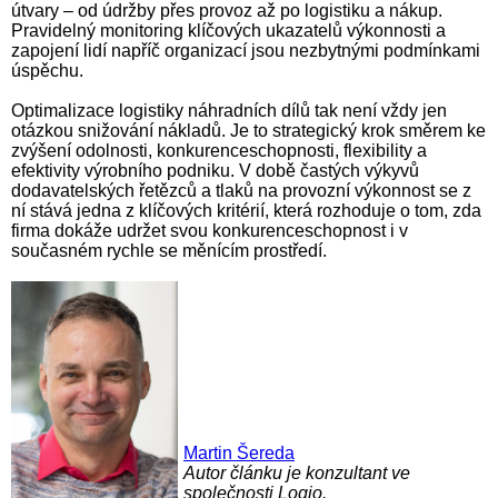
útvary – od údržby přes provoz až po logistiku a nákup.
Pravidelný monitoring klíčových ukazatelů výkonnosti a
zapojení lidí napříč organizací jsou nezbytnými podmínkami
úspěchu.
Optimalizace logistiky náhradních dílů tak není vždy jen
otázkou snižování nákladů. Je to strategický krok směrem ke
zvýšení odolnosti, konkurenceschopnosti, flexibility a
efektivity výrobního podniku. V době častých výkyvů
dodavatelských řetězců a tlaků na provozní výkonnost se z
ní stává jedna z klíčových kritérií, která rozhoduje o tom, zda
firma dokáže udržet svou konkurenceschopnost i v
současném rychle se měnícím prostředí.
Martin Šereda
Autor článku je konzultant ve
společnosti Logio.