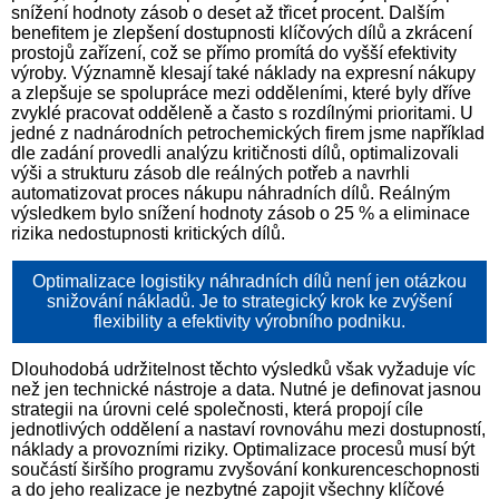
snížení hodnoty zásob o deset až třicet procent. Dalším
benefitem je zlepšení dostupnosti klíčových dílů a zkrácení
prostojů zařízení, což se přímo promítá do vyšší efektivity
výroby. Významně klesají také náklady na expresní nákupy
a zlepšuje se spolupráce mezi odděleními, které byly dříve
zvyklé pracovat odděleně a často s rozdílnými prioritami. U
jedné z nadnárodních petrochemických firem jsme například
dle zadání provedli analýzu kritičnosti dílů, optimalizovali
výši a strukturu zásob dle reálných potřeb a navrhli
automatizovat proces nákupu náhradních dílů. Reálným
výsledkem bylo snížení hodnoty zásob o 25 % a eliminace
rizika nedostupnosti kritických dílů.
Optimalizace logistiky náhradních dílů není jen otázkou
snižování nákladů. Je to strategický krok ke zvýšení
flexibility a efektivity výrobního podniku.
Dlouhodobá udržitelnost těchto výsledků však vyžaduje víc
než jen technické nástroje a data. Nutné je definovat jasnou
strategii na úrovni celé společnosti, která propojí cíle
jednotlivých oddělení a nastaví rovnováhu mezi dostupností,
náklady a provozními riziky. Optimalizace procesů musí být
součástí širšího programu zvyšování konkurenceschopnosti
a do jeho realizace je nezbytné zapojit všechny klíčové