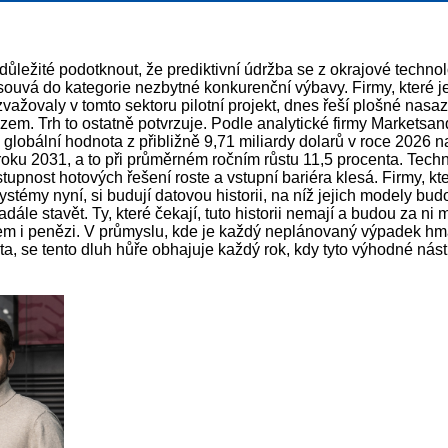
důležité podotknout, že prediktivní údržba se z okrajové techno
souvá do kategorie nezbytné konkurenční výbavy. Firmy, které j
važovaly v tomto sektoru pilotní projekt, dnes řeší plošné nasaz
zem. Trh to ostatně potvrzuje. Podle analytické firmy Marketsa
 globální hodnota z přibližně 9,71 miliardy dolarů v roce 2026 n
roku 2031, a to při průměrném ročním růstu 11,5 procenta. Tech
stupnost hotových řešení roste a vstupní bariéra klesá. Firmy, kt
systémy nyní, si budují datovou historii, na níž jejich modely bu
ále stavět. Ty, které čekají, tuto historii nemají a budou za ni 
sem i penězi. V průmyslu, kde je každý neplánovaný výpadek hm
áta, se tento dluh hůře obhajuje každý rok, kdy tyto výhodné nást