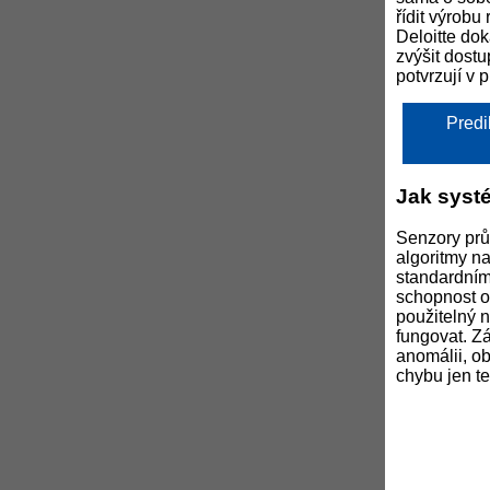
řídit výrobu
Deloitte dok
zvýšit dostu
potvrzují v p
Predi
Jak systé
Senzory průb
algoritmy na
standardnímu
schopnost o
použitelný n
fungovat. Zá
anomálii, o
chybu jen te