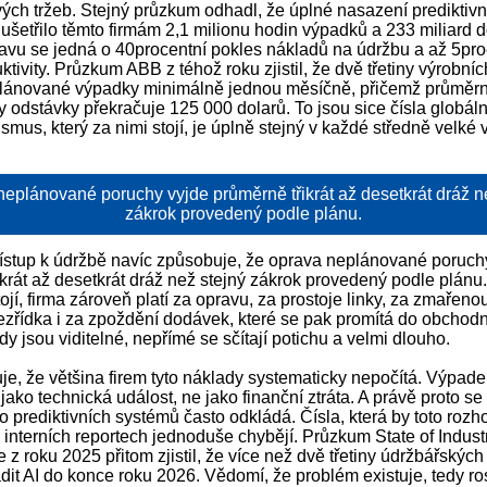
ových tržeb. Stejný průzkum odhadl, že úplné nasazení prediktiv
ušetřilo těmto firmám 2,1 milionu hodin výpadků a 233 miliard 
tavu se jedná o 40procentní pokles nákladů na údržbu a až 5pro
ktivity. Průzkum ABB z téhož roku zjistil, že dvě třetiny výrobní
plánované výpadky minimálně jednou měsíčně, přičemž průměr
 odstávky překračuje 125 000 dolarů. To jsou sice čísla globáln
mus, který za nimi stojí, je úplně stejný v každé středně velké 
eplánované poruchy vyjde průměrně třikrát až desetkrát dráž n
zákrok provedený podle plánu.
řístup k údržbě navíc způsobuje, že oprava neplánované poruch
krát až desetkrát dráž než stejný zákrok provedený podle plánu.
jí, firma zároveň platí za opravu, za prostoje linky, za zmařeno
ezřídka i za zpoždění dodávek, které se pak promítá do obchodn
y jsou viditelné, nepřímé se sčítají potichu a velmi dlouho.
je, že většina firem tyto náklady systematicky nepočítá. Výpade
ko technická událost, ne jako finanční ztráta. A právě proto se
o prediktivních systémů často odkládá. Čísla, která by toto rozh
 interních reportech jednoduše chybějí. Průzkum State of Industr
z roku 2025 přitom zjistil, že více než dvě třetiny údržbářských
dit AI do konce roku 2026. Vědomí, že problém existuje, tedy ro