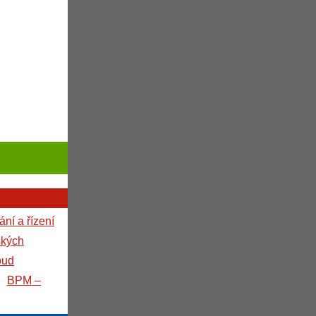
ní a řízení
ských
oud
BPM –