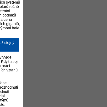
ních systémů
dolarů ročně
centní
ch podniků
ná cena
ích gigantů,
výrobní hale
ež stejný
y vyjde
 Když stroj
u práci
ích vztahů.
k se
 rozhodnutí
odnutí
ial
 týmů
ste.