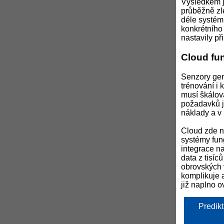
Výsledkem je
průběžně zle
déle systém
konkrétního 
nastavily př
Cloud fu
Senzory gen
trénování i 
musí škálova
požadavků j
náklady a v
Cloud zde n
systémy fun
integrace n
data z tisíc
obrovských v
komplikuje a
již naplno o
Predikt