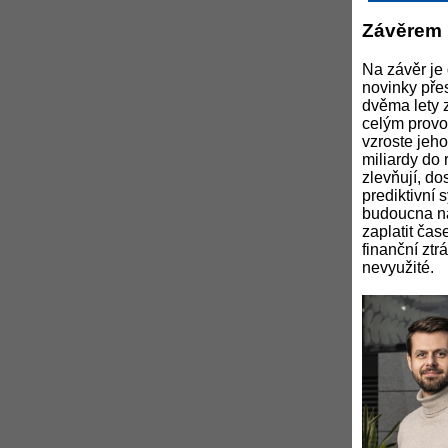
Závěrem
Na závěr je 
novinky pře
dvěma lety z
celým provo
vzroste jeho
miliardy do 
zlevňují, do
prediktivní 
budoucna nad
zaplatit ča
finanční ztr
nevyužité.