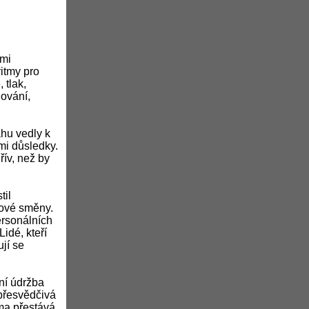
ými
itmy pro
 tlak,
hování,
ahu vedly k
i důsledky.
řív, než by
til
dové směny.
ersonálních
idé, kteří
jí se
vní údržba
 přesvědčivá
rma přestává