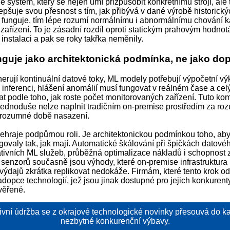
 systém, který se nejen umí přizpůsobit konkrétnímu stroji, ale 
pšuje svou přesnost s tím, jak přibývá v dané výrobě historický
 funguje, tím lépe rozumí normálnímu i abnormálnímu chování 
zařízení. To je zásadní rozdíl oproti statickým prahovým hodnot
i instalaci a pak se roky takřka neměnily.
nguje jako architektonická podmínka, ne jako do
erují kontinuální datové toky, ML modely potřebují výpočetní vý
k inferenci, hlášení anomálií musí fungovat v reálném čase a ce
t podle toho, jak roste počet monitorovaných zařízení. Tuto ko
ednoduše nelze naplnit tradičním on-premise prostředím za ro
 rozumné době nasazení.
ehraje podpůrnou roli. Je architektonickou podmínkou toho, aby 
govaly tak, jak mají. Automatické škálování při špičkách datové
ativních ML služeb, průběžná optimalizace nákladů i schopnost 
ů senzorů současně jsou výhody, které on-premise infrastruktura
ýdajů zkrátka replikovat nedokáže. Firmám, které tento krok od
dopce technologií, jež jsou jinak dostupné pro jejich konkurenty
věřené.
ivní údržba se z okrajové technologické novinky přesouvá do k
nezbytné konkurenční výbavy.