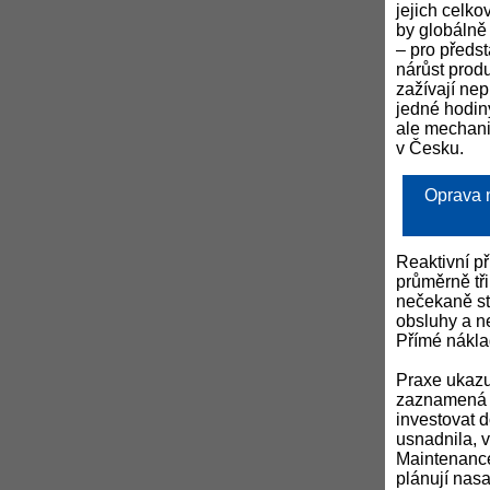
jejich celk
by globálně 
– pro předs
nárůst produ
zažívají ne
jedné hodiny
ale mechanis
v Česku.
Oprava n
Reaktivní p
průměrně tři
nečekaně sto
obsluhy a n
Přímé náklad
Praxe ukazu
zaznamená ja
investovat d
usnadnila, v
Maintenance 
plánují nasa