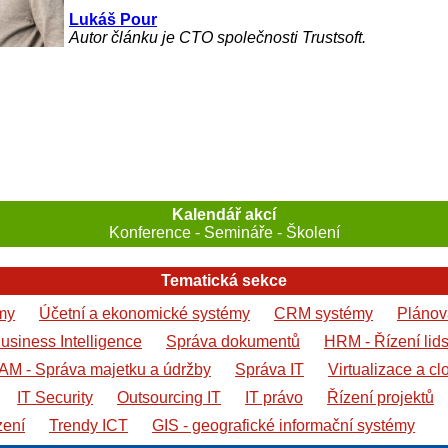
Lukáš Pour
Autor článku je CTO společnosti Trustsoft.
Kalendář akcí
Konference - Semináře - Školení
Tematická sekce
my
Účetní a ekonomické systémy
CRM systémy
Plánová
usiness Intelligence
Správa dokumentů
HRM - Řízení lid
AM - Správa majetku a údržby
Správa IT
Virtualizace a cl
IT Security
Outsourcing IT
IT právo
Řízení projektů
zení
Trendy ICT
GIS - geografické informační systémy