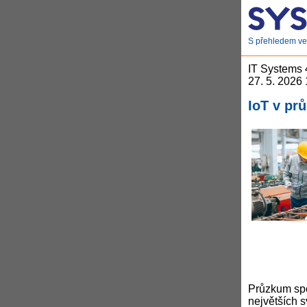
S přehledem ve 
IT Systems
27. 5. 2026
IoT v pr
Průzkum spo
největších s