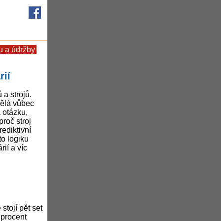
 a údržby
rií
 a strojů.
dělá vůbec
 otázku,
roč stroj
rediktivní
to logiku
ií a víc
tojí pět set
 procent