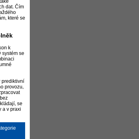
také
ch dat. Čím
každého
ám, které se
plněk
kon k
lý systém se
mbinaci
zumné
prediktivní
ho provozu,
zpracovat
 bez
kládají, se
 a v praxi
ategorie