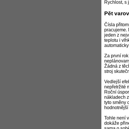
Rychlost, s 
Pět varov
Čísla přitom
pracujeme. 
jeden z nejv
teplotu i vl
automaticky
Za první rok
neplánovaný
Žádná z těch
stroj skuteč
Vedlejší efe
nepřetržité
Roční úspor
nákladech za
tyto směny 
hodnotnější 
Tohle není v
dokáže přiné
sama o sobě,