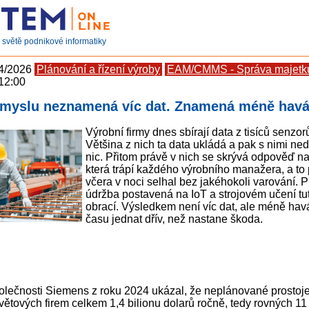
světě podnikové informatiky
 4/2026
Plánování a řízení výroby
EAM/CMMS - Správa majetku
 12:00
ůmyslu neznamená víc dat. Znamená méně havá
Výrobní firmy dnes sbírají data z tisíců senzorů
Většina z nich ta data ukládá a pak s nimi ne
nic. Přitom právě v nich se skrývá odpověď na
která trápí každého výrobního manažera, a to p
včera v noci selhal bez jakéhokoli varování. P
údržba postavená na IoT a strojovém učení tu
obrací. Výsledkem není víc dat, ale méně havár
času jednat dřív, než nastane škoda.
lečnosti Siemens z roku 2024 ukázal, že neplánované prostoje s
větových firem celkem 1,4 bilionu dolarů ročně, tedy rovných 11