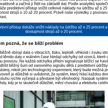
 reaktivně a začíná ji řídit na základě dat. Podle analytiků společ
áže prediktivní přístup snížit celkové náklady na údržbu až o 25
pnost strojů o 10 až 20 procent. Právě naše výsledky z pivovaru 
raxi.
ktivní přístup dokáže snížit náklady na údržbu až o 25 procent a 
dostupnost strojů až o 20 procent.
m pozná, že se blíží problém
ěžně sbírají data o vibracích, tlaku, teplotě, vlhkosti i zvuku str
d těmito daty v reálném čase hledají odchylky od vzorců, které 
 provozu. Ne každá odchylka přitom signalizuje blížící se havá
dlišit běžný šum od varovného signálu dělá z prediktivní údržby
ástroj, nikoli jen technologický experiment, který bude možná j
roveň je důležité si uvědomit, že systém, který hlásí každou dr
bsluhu rychle vyčerpá a přestane být věrohodný. Naopak systém,
hdy, kdy je to skutečně důležité, mění chování a efektivitu celé