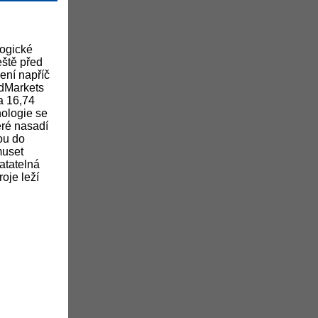
logické
eště před
ení napříč
ndMarkets
a 16,74
nologie se
eré nasadí
dou do
muset
atatelná
roje leží