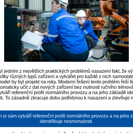
yl jedním z největších praktických problémů nasazení fakt, že vý
ítky různých typů zařízení a vytvářet pro každé z nich samostat
model by byl projekt na roky. Moderní řešení tento problém řeší t
omaticky učit z dat nových zařízení bez nutnosti ručního trénov
ytváří referenční profil normálního provozu a na jeho základě ide
ti. To zásadně zkracuje dobu potřebnou k nasazení a zlevňuje r
 si sám vytváří referenční profil normálního provozu a na jeho 
identifikuje nesrovnalosti.