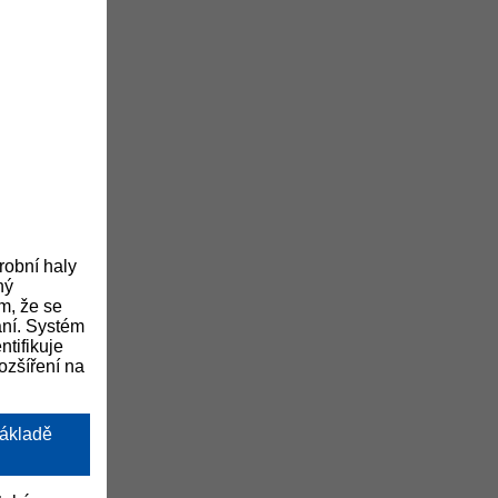
robní haly
ný
ím, že se
ání. Systém
ntifikuje
ozšíření na
základě