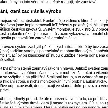
jakou firmy na toto vědomí skutečně reagují, ale zaostává.
ání, která zachránila výrobu
 nejsou vůbec abstraktní. Konkrétně je vidíme u klientů, se kter
Nedávno jsme implementovali IoT řešení s pokročilými ML algor
ětších českých pivovarů. Systém monitoruje zvuk strojů, vibrace,
hkost a jakmile některý z parametrů začne vykazovat anomální c
 posílá pracovníkům varování v reálném čase.
 provozu systém zachytil pět kritických situací, které by bez zás
m výpadkům výroby s potenciálně mnohamilionovými finančním
to situací by při klasickém přístupu k údržbě nebyla odhalena d
ně selhal.
kt byl přitom stejně zajímavý jako ten hlavní. Jelikož systém zajis
 monitorování v reálném čase, pivovar mohl zrušit noční a víken
a se vyšplhala na přibližně 5 milionů korun, a to výhradně na p
 hlídání strojů, u nichž monitorování nyní probíhá automaticky. L
dříve odpracovávali, dnes pracují ve standardním provozu a věnu
práci.
ůbec ojedinělý případ. Je ale reprezentativní pro to, co predikti
st každé výrobní firmě, která ji nasadí s rozmyslem. Čísla jsou
 ale za nimi stojí změna, která je hlubší než pouhá úspora. Fi