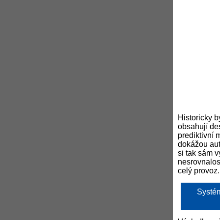
Historicky b
obsahují des
prediktivní 
dokážou aut
si tak sám v
nesrovnalos
celý provoz.
Systém