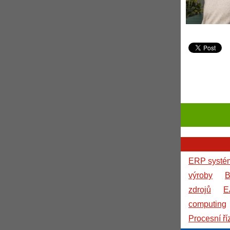
ERP systé
výroby
B
zdrojů
E
computing
Procesní ří