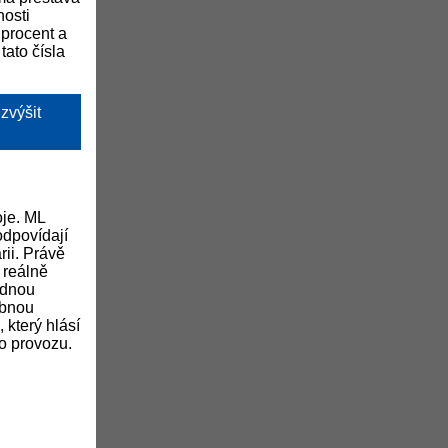
nosti
 procent a
tato čísla
zvýšit
oje. ML
odpovídají
rii. Právě
 reálně
ednou
obnou
 který hlásí
ho provozu.