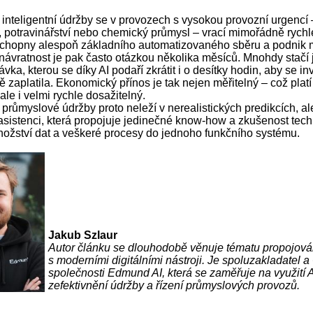
 inteligentní údržby se v provozech s vysokou provozní urgencí 
í, potravinářství nebo chemický průmysl – vrací mimořádně rych
 schopny alespoň základního automatizovaného sběru a podnik m
 návratnost je pak často otázkou několika měsíců. Mnohdy stačí 
távka, kterou se díky AI podaří zkrátit i o desítky hodin, aby se in
 zaplatila. Ekonomický přínos je tak nejen měřitelný – což platí 
 ale i velmi rychle dosažitelný.
růmyslové údržby proto neleží v nerealistických predikcích, al
 asistenci, která propojuje jedinečné know-how a zkušenost tech
ožství dat a veškeré procesy do jednoho funkčního systému.
Jakub Szlaur
Autor článku se dlouhodobě věnuje tématu propojová
s moderními digitálními nástroji. Je spoluzakladatel 
společnosti Edmund AI, která se zaměřuje na využití A
zefektivnění údržby a řízení průmyslových provozů.