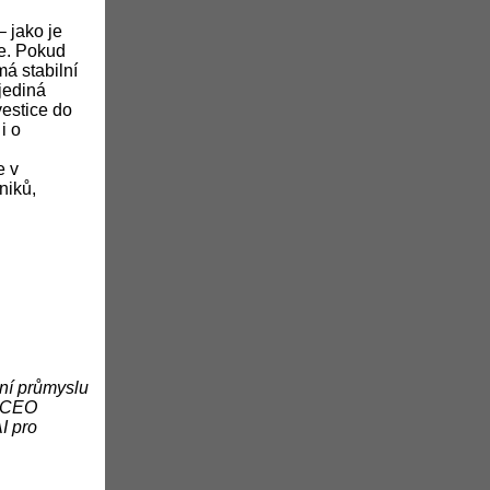
– jako je
le. Pokud
á stabilní
jediná
vestice do
i o
e v
niků,
ní průmyslu
a CEO
I pro