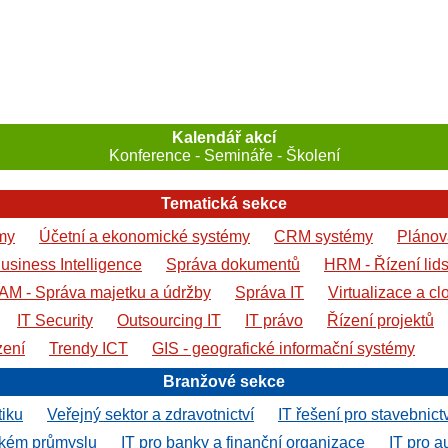
Kalendář akcí
Konference - Semináře - Školení
Tematická sekce
my
Účetní a ekonomické systémy
CRM systémy
Plánová
usiness Intelligence
Správa dokumentů
HRM - Řízení lid
AM - Správa majetku a údržby
Správa IT
Virtualizace a cl
IT Security
Outsourcing IT
IT právo
Řízení projektů
zení
Trendy ICT
GIS - geografické informační systémy
Branžové sekce
tiku
Veřejný sektor a zdravotnictví
IT řešení pro stavebnict
ském průmyslu
IT pro banky a finanční organizace
IT pro a