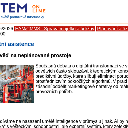
světě podnikové informatiky
 5/2026
EAM/CMMS - Správa majetku a údržby
Plánování a říz
:00
tní asistence
věď na neplánované prostoje
Současná debata o digitální transformaci ve 
odvětvích často sklouzává k teoretickým kon
prediktivní údržby, které slibují eliminaci poru
prostřednictvím pokročilých algoritmů. V praxi
zásadní oddělit marketingové narativy od reá
provozních potřeb.
 díváme na nasazení umělé inteligence v průmyslu jinak. AI by 
ka“ s věšteckými schopnostmi, ale expertní systém, který zefekt