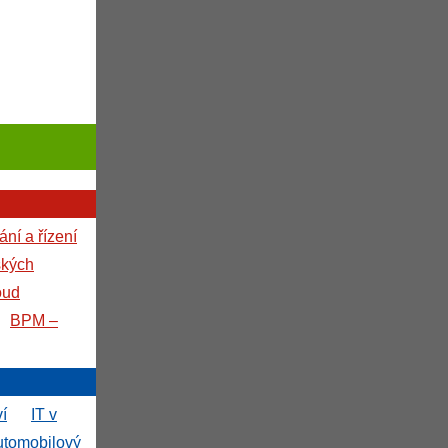
ní a řízení
ských
oud
BPM –
ví
IT v
utomobilový