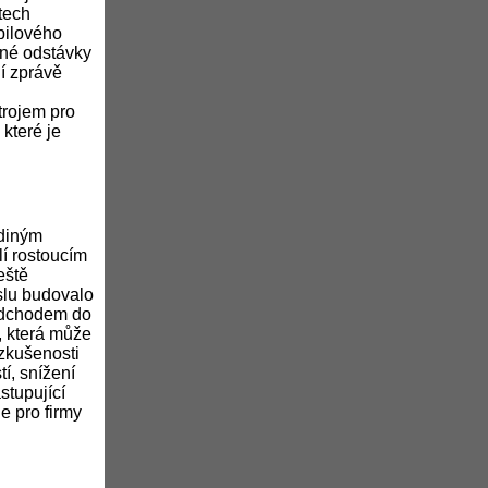
tech
bilového
ané odstávky
ní zprávě
trojem pro
které je
ediným
lí rostoucím
eště
slu budovalo
 odchodem do
, která může
 zkušenosti
í, snížení
stupující
e pro firmy