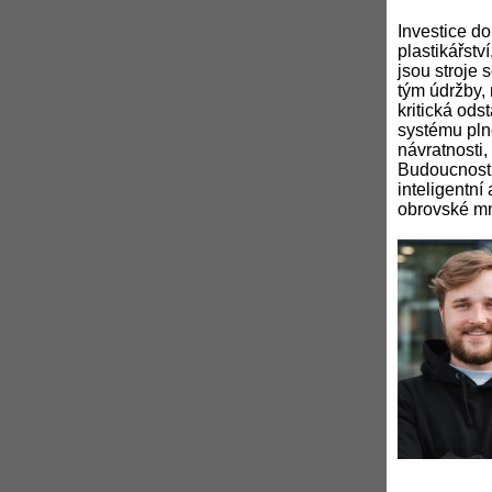
Investice do
plastikářstv
jsou stroje
tým údržby,
kritická ods
systému plně
návratnosti,
Budoucnost p
inteligentní
obrovské mn