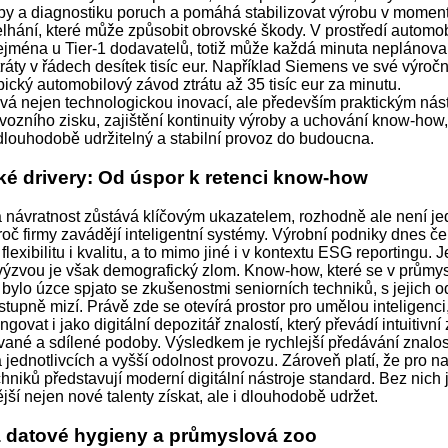
by a diagnostiku poruch a pomáhá stabilizovat výrobu v momen
selhání, které může způsobit obrovské škody. V prostředí automo
ejména u Tier-1 dodavatelů, totiž může každá minuta neplánov
áty v řádech desítek tisíc eur. Například Siemens ve své výroč
pický automobilový závod ztrátu až 35 tisíc eur za minutu.
tává nejen technologickou inovací, ale především praktickým nás
ozního zisku, zajištění kontinuity výroby a uchování know-how, 
 dlouhodobě udržitelný a stabilní provoz do budoucna.
ké drivery: Od úspor k retenci know-how
návratnost zůstává klíčovým ukazatelem, rozhodně ale není j
č firmy zavádějí inteligentní systémy. Výrobní podniky dnes če
lexibilitu i kvalitu, a to mimo jiné i v kontextu ESG reportingu. J
výzvou je však demografický zlom. Know-how, které se v průmy
a bylo úzce spjato se zkušenostmi seniorních techniků, s jejich
tupně mizí. Právě zde se otevírá prostor pro umělou inteligenci
ngovat i jako digitální depozitář znalostí, který převádí intuitivní
vané a sdílené podoby. Výsledkem je rychlejší předávání znalost
a jednotlivcích a vyšší odolnost provozu. Zároveň platí, že pro na
hniků představují moderní digitální nástroje standard. Bez nich j
ější nejen nové talenty získat, ale i dlouhodobě udržet.
 datové hygieny a průmyslová zoo