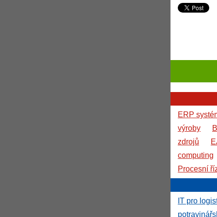
ERP systé
výroby
B
zdrojů
E
computing
Procesní ří
IT pro logis
potravinář