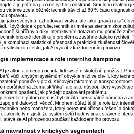
 dojde a je potřeba ji co nejrychleji odstranit. Smutnou realitou j
rou vídáme zcela běžně: technik trávící až 80 % času diagnosti
nou opravou.
je jako svébytná rozhodovací vrstva, ale jako „pravá ruka“ člov
dí. Když dojde k poruše, technik s tímhle asistentem zkonzultu
dobnější příčiny a díky interaktivním dotazům mu pomůže zpřesn
echnik briskně identifikuje problém a zasáhne daleko rychleji. 
rý je kombinací statistické přesnosti a praktické zkušenosti člov
áší realistickou cestu, jak AI využít v každodenním provozu.
gie implementace a role interního šampiona
AI je alfou a omegou ochota lidí systém skutečně používat. Přir
bářů vůči „chytrým systémům“ obvykle mizí ve chvíli, kdy techno
azatelně pomůže v praxi. Klíčovým faktorem je transparentnost.
o neprůhledná „černá skříňka“, ale jako nástroj, který vysvětluje
onkrétní opatření, jak předejít opakování problému.
lementace přitom nemusí být složitá, personálně náročná a an
apojení datových vědců. Mnohem důležitější je role tzv. intern
technika nebo manažera, který porozumí přínosu řešení a doká
ní. Jakmile tým zjistí, že systém šetří hodiny jinak strávené hled
, stává se AI přirozenou součástí každodenního provozu.
ká návratnost v kritických segmentech