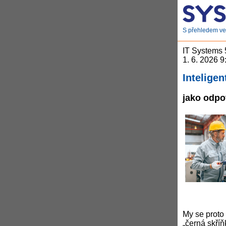
S přehledem ve 
IT Systems
1. 6. 2026 9
Inteligen
jako odpo
My se proto
„černá skříň