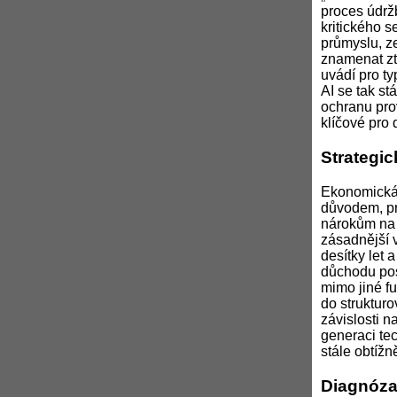
proces údrž
kritického 
průmyslu, z
znamenat ztr
uvádí pro ty
AI se tak s
ochranu prov
klíčové pro
Strategic
Ekonomická 
důvodem, pro
nárokům na f
zásadnější 
desítky let 
důchodu pos
mimo jiné fu
do strukturo
závislosti n
generaci tec
stále obtížn
Diagnóza