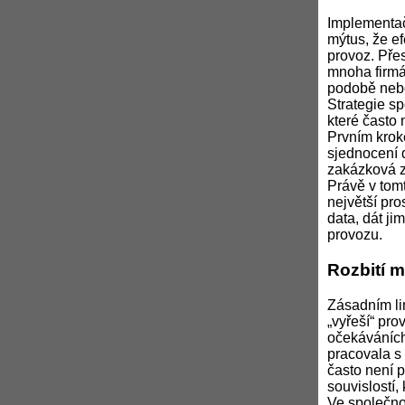
Implementačn
mýtus, že ef
provoz. Přes
mnoha firmá
podobě neb
Strategie s
které často 
Prvním krok
sjednocení 
zakázková z
Právě v tomt
největší pro
data, dát jim
provozu.
Rozbití m
Zásadním li
„vyřeší“ pro
očekáváních
pracovala s
často není p
souvislostí,
Ve společno