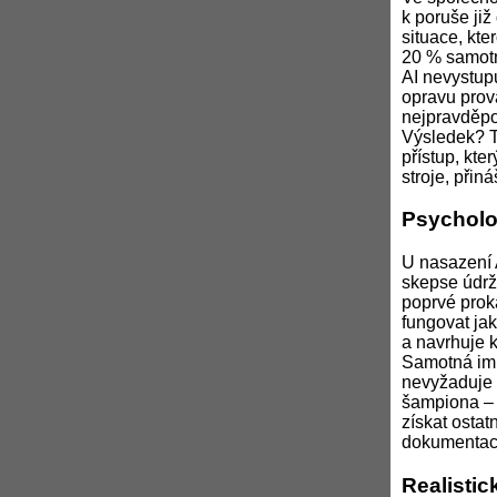
k poruše již
situace, kte
20 % samot
AI nevystupu
opravu prová
nejpravděpo
Výsledek? T
přístup, kte
stroje, přin
Psycholo
U nasazení 
skepse údrž
poprvé prok
fungovat jak
a navrhuje k
Samotná imp
nevyžaduje z
šampiona – 
získat ostat
dokumentaci
Realistic