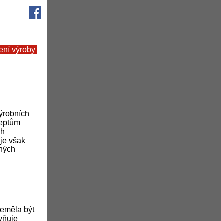
ení výroby
výrobních
ceptům
ch
 je však
lných
neměla být
ivňuje