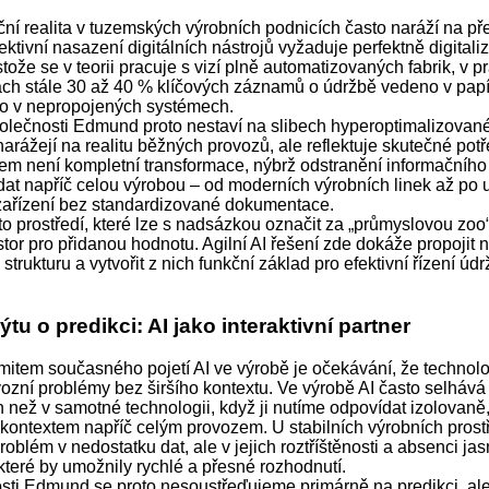
í realita v tuzemských výrobních podnicích často naráží na pře
ektivní nasazení digitálních nástrojů vyžaduje perfektně digital
tože se v teorii pracuje s vizí plně automatizovaných fabrik, v pr
ch stále 30 až 40 % klíčových záznamů o údržbě vedeno v pap
o v nepropojených systémech.
polečnosti Edmund proto nestaví na slibech hyperoptimalizované
narážejí na realitu běžných provozů, ale reflektuje skutečné potř
em není kompletní transformace, nýbrž odstranění informačníh
dat napříč celou výrobou – od moderních výrobních linek až po u
ařízení bez standardizované dokumentace.
o prostředí, které lze s nadsázkou označit za „průmyslovou zoo“
stor pro přidanou hodnotu. Agilní AI řešení zde dokáže propojit
 strukturu a vytvořit z nich funkční základ pro efektivní řízení úd
ýtu o predikci: AI jako interaktivní partner
mitem současného pojetí AI ve výrobě je očekávání, že technol
vozní problémy bez širšího kontextu. Ve výrobě AI často selhává 
 než v samotné technologii, když ji nutíme odpovídat izolovaně
 kontextem napříč celým provozem. U stabilních výrobních prostř
roblém v nedostatku dat, ale v jejich roztříštěnosti a absenci ja
 které by umožnily rychlé a přesné rozhodnutí.
sti Edmund se proto nesoustřeďujeme primárně na predikci, ale 