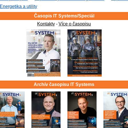
Energetika a utility
Časopis IT Systems/Speciál
Kontakty
-
Více o časopisu
Archív časopisu IT Systems