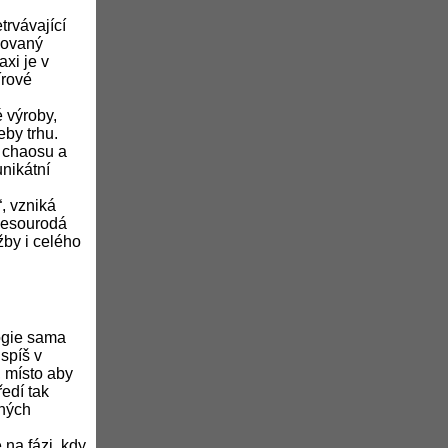
trvávající
izovaný
axi je v
írové
 výroby,
eby trhu.
o chaosu a
nikátní
, vzniká
 nesourodá
ržby i celého
ogie sama
spíš v
, místo aby
edí tak
sných
na fázi, kdy