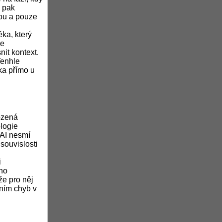
e pak
kou a pouze
ěka, který
je
it kontext.
Tenhle
ěka přímo u
ozená
logie
 AI nesmí
 souvislosti
i
ího
že pro něj
áním chyb v