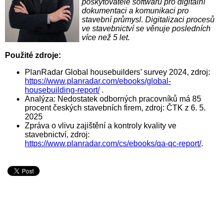
poskytovatele softwaru pro digitální
dokumentaci a komunikaci pro
stavební průmysl. Digitalizaci procesů
ve stavebnictví se věnuje posledních
více než 5 let.
Použité zdroje:
PlanRadar Global housebuilders’ survey 2024, zdroj:
https://www.planradar.com/ebooks/global-
housebuilding-report/
.
Analýza: Nedostatek odborných pracovníků má 85
procent českých stavebních firem, zdroj: ČTK z 6. 5.
2025
Zpráva o vlivu zajištění a kontroly kvality ve
stavebnictví, zdroj:
https://www.planradar.com/cs/ebooks/qa-qc-report/
.