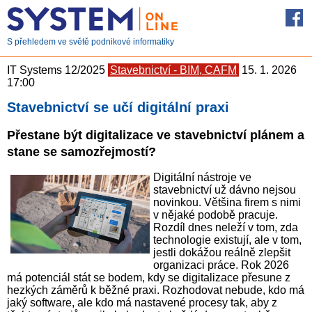
S přehledem ve světě podnikové informatiky
IT Systems 12/2025
Stavebnictví - BIM, CAFM
15. 1. 2026
17:00
Stavebnictví se učí digitální praxi
Přestane být digitalizace ve stavebnictví plánem a
stane se samozřejmostí?
Digitální nástroje ve
stavebnictví už dávno nejsou
novinkou. Většina firem s nimi
v nějaké podobě pracuje.
Rozdíl dnes neleží v tom, zda
technologie existují, ale v tom,
jestli dokážou reálně zlepšit
organizaci práce. Rok 2026
má potenciál stát se bodem, kdy se digitalizace přesune z
hezkých záměrů k běžné praxi. Rozhodovat nebude, kdo má
jaký software, ale kdo má nastavené procesy tak, aby z