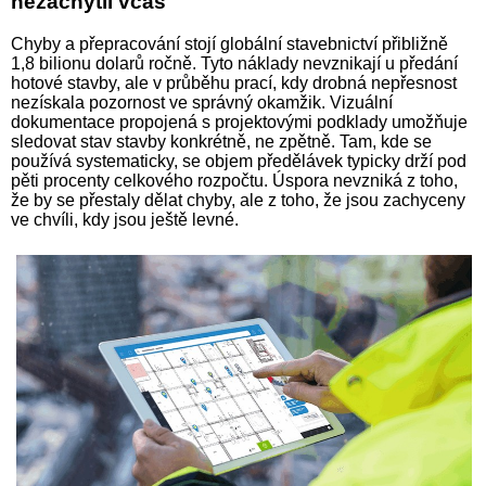
nezachytil včas
Chyby a přepracování stojí globální stavebnictví přibližně
1,8 bilionu dolarů ročně. Tyto náklady nevznikají u předání
hotové stavby, ale v průběhu prací, kdy drobná nepřesnost
nezískala pozornost ve správný okamžik. Vizuální
dokumentace propojená s projektovými podklady umožňuje
sledovat stav stavby konkrétně, ne zpětně. Tam, kde se
používá systematicky, se objem předělávek typicky drží pod
pěti procenty celkového rozpočtu. Úspora nevzniká z toho,
že by se přestaly dělat chyby, ale z toho, že jsou zachyceny
ve chvíli, kdy jsou ještě levné.