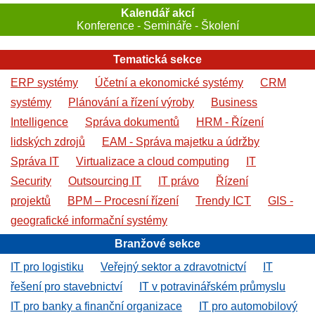
Kalendář akcí
Konference - Semináře - Školení
Tematická sekce
ERP systémy
Účetní a ekonomické systémy
CRM
systémy
Plánování a řízení výroby
Business
Intelligence
Správa dokumentů
HRM - Řízení
lidských zdrojů
EAM - Správa majetku a údržby
Správa IT
Virtualizace a cloud computing
IT
Security
Outsourcing IT
IT právo
Řízení
projektů
BPM – Procesní řízení
Trendy ICT
GIS -
geografické informační systémy
Branžové sekce
IT pro logistiku
Veřejný sektor a zdravotnictví
IT
řešení pro stavebnictví
IT v potravinářském průmyslu
IT pro banky a finanční organizace
IT pro automobilový