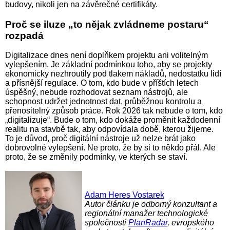
budovy, nikoli jen na závěrečné certifikáty.
Proč se iluze „to nějak zvládneme postaru“
rozpadá
Digitalizace dnes není doplňkem projektu ani volitelným
vylepšením. Je základní podmínkou toho, aby se projekty
ekonomicky nezhroutily pod tlakem nákladů, nedostatku lidí
a přísnější regulace. O tom, kdo bude v příštích letech
úspěšný, nebude rozhodovat seznam nástrojů, ale
schopnost udržet jednotnost dat, průběžnou kontrolu a
přenositelný způsob práce. Rok 2026 tak nebude o tom, kdo
„digitalizuje“. Bude o tom, kdo dokáže proměnit každodenní
realitu na stavbě tak, aby odpovídala době, kterou žijeme.
To je důvod, proč digitální nástroje už nelze brát jako
dobrovolné vylepšení. Ne proto, že by si to někdo přál. Ale
proto, že se změnily podmínky, ve kterých se staví.
Adam Heres Vostarek
Autor článku je odborný konzultant a
regionální manažer technologické
společnosti
PlanRadar
, evropského