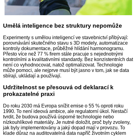
Umělá inteligence bez struktury nepomůže
Experimenty s umělou inteligencí ve stavebnictví přibývají:
porovnávání skutečného stavu s 3D modely, automatizace
kontroly dokumentace, průběžné hlídání harmonogramu.
Přesto více než 77 % firem stále pracuje s nejednotnými
kontrolními a kvalitativními standardy. Bez konzistentních dat
není co vyhodnocovat, natož optimalizovat. Technologie
může pomoci, ale nejprve musí být jasno v tom, jak se data
sbírají, ukládají a používají.
Udržitelnost se přesouvá od deklarací k
prokazatelné praxi
Do roku 2030 má Evropa snížit emise o 55 % oproti roku
1990. To není ideová ambice, ale regulatorní úkol. Nestačí
tvrdit, že budova používá úsporné technologie nebo
nízkouhlíkové materiály. Je nutné doložit, proč byly zvoleny,
jak byly implementovány a jaký dopad mají v provozu. To
klade důraz na auditovatelná data napříč životním cyklem