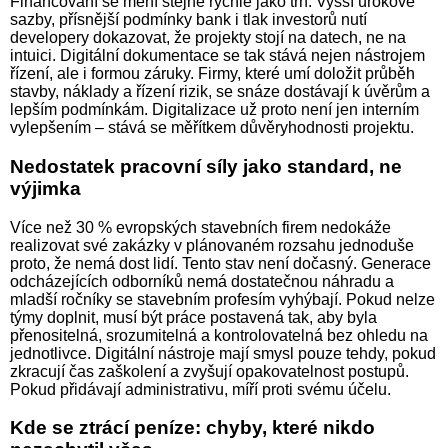
Financování se mění stejně rychle jako trh. Vyšší úrokové
sazby, přísnější podmínky bank i tlak investorů nutí
developery dokazovat, že projekty stojí na datech, ne na
intuici. Digitální dokumentace se tak stává nejen nástrojem
řízení, ale i formou záruky. Firmy, které umí doložit průběh
stavby, náklady a řízení rizik, se snáze dostávají k úvěrům a
lepším podmínkám. Digitalizace už proto není jen interním
vylepšením – stává se měřítkem důvěryhodnosti projektu.
Nedostatek pracovní síly jako standard, ne
výjimka
Více než 30 % evropských stavebních firem nedokáže
realizovat své zakázky v plánovaném rozsahu jednoduše
proto, že nemá dost lidí. Tento stav není dočasný. Generace
odcházejících odborníků nemá dostatečnou náhradu a
mladší ročníky se stavebním profesím vyhýbají. Pokud nelze
týmy doplnit, musí být práce postavená tak, aby byla
přenositelná, srozumitelná a kontrolovatelná bez ohledu na
jednotlivce. Digitální nástroje mají smysl pouze tehdy, pokud
zkracují čas zaškolení a zvyšují opakovatelnost postupů.
Pokud přidávají administrativu, míří proti svému účelu.
Kde se ztrácí peníze: chyby, které nikdo