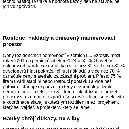
těchto nástrojů vznikala hodnota každý den na stavbě, ne
jen ve zprávách.
Rostoucí náklady a omezený manévrovací
prostor
Ceny rezidenčních nemovitostí v zemích EU vzrostly mezi
rokem 2015 a prvním čtvrtletím 2024 o 53 %. Stavební
náklady od pandemie narostly o více než 30 %. Téměř 80 %
developerů hlásí pokračující růst nákladů a více než 70 %
označuje ceny materiálů za zásadní problém. Přesto 75 %
firem uvádí stabilní nebo rostoucí poptávku a více než
polovina plánuje expanzi. Trh tedy nezpomaluje kvůli
nedostatku zakázek, ale kvůli tomu, jak obtížné je udržet
projekty v rozumném rozpočtu. V takové situaci se efektivita
a koordinace stávají skutečným rozdílem mezi projektem,
který se „vejde“, a projektem, který se láme.
Banky chtějí důkazy, ne sliby