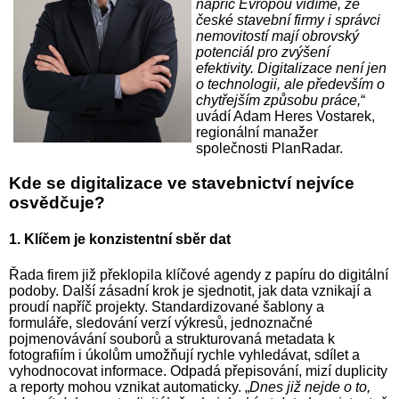
napříč Evropou vidíme, že
české stavební firmy i správci
nemovitostí mají obrovský
potenciál pro zvýšení
efektivity. Digitalizace není jen
o technologii, ale především o
chytřejším způsobu práce,
“
uvádí Adam Heres Vostarek,
regionální manažer
společnosti PlanRadar.
Kde se digitalizace ve stavebnictví nejvíce
osvědčuje?
1. Klíčem je konzistentní sběr dat
Řada firem již překlopila klíčové agendy z papíru do digitální
podoby. Další zásadní krok je sjednotit, jak data vznikají a
proudí napříč projekty. Standardizované šablony a
formuláře, sledování verzí výkresů, jednoznačné
pojmenovávání souborů a strukturovaná metadata k
fotografiím i úkolům umožňují rychle vyhledávat, sdílet a
vyhodnocovat informace. Odpadá přepisování, mizí duplicity
a reporty mohou vznikat automaticky. „
Dnes již nejde o to,