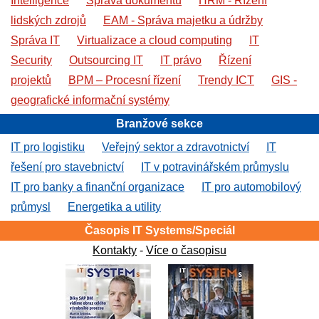
Intelligence
Správa dokumentů
HRM - Řízení
lidských zdrojů
EAM - Správa majetku a údržby
Správa IT
Virtualizace a cloud computing
IT
Security
Outsourcing IT
IT právo
Řízení
projektů
BPM – Procesní řízení
Trendy ICT
GIS -
geografické informační systémy
Branžové sekce
IT pro logistiku
Veřejný sektor a zdravotnictví
IT
řešení pro stavebnictví
IT v potravinářském průmyslu
IT pro banky a finanční organizace
IT pro automobilový
průmysl
Energetika a utility
Časopis IT Systems/Speciál
Kontakty
-
Více o časopisu