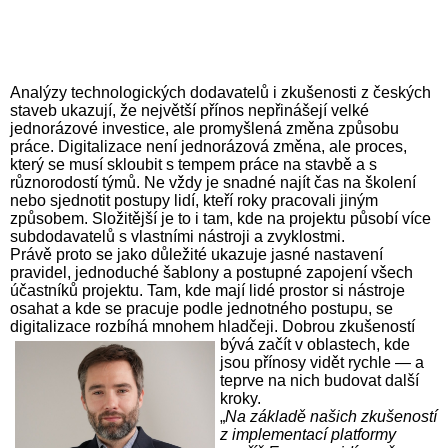
Analýzy technologických dodavatelů i zkušenosti z českých
staveb ukazují, že největší přínos nepřinášejí velké
jednorázové investice, ale promyšlená změna způsobu
práce. Digitalizace není jednorázová změna, ale proces,
který se musí skloubit s tempem práce na stavbě a s
různorodostí týmů. Ne vždy je snadné najít čas na školení
nebo sjednotit postupy lidí, kteří roky pracovali jiným
způsobem. Složitější je to i tam, kde na projektu působí více
subdodavatelů s vlastními nástroji a zvyklostmi.
Právě proto se jako důležité ukazuje jasné nastavení
pravidel, jednoduché šablony a postupné zapojení všech
účastníků projektu. Tam, kde mají lidé prostor si nástroje
osahat a kde se pracuje podle jednotného postupu, se
digitalizace rozbíhá mnohem hladčeji. Dobrou zkušeností
bývá začít v oblastech,
kde
jsou přínosy vidět rychle — a
teprve na nich budovat další
kroky.
„
Na základě našich zkušeností
z implementací platformy