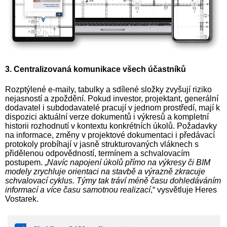
3. Centralizovaná komunikace všech účastníků
Rozptýlené e-maily, tabulky a sdílené složky zvyšují riziko
nejasností a zpoždění. Pokud investor, projektant, generální
dodavatel i subdodavatelé pracují v jednom prostředí, mají k
dispozici aktuální verze dokumentů i výkresů a kompletní
historii rozhodnutí v kontextu konkrétních úkolů. Požadavky
na informace, změny v projektové dokumentaci i předávací
protokoly probíhají v jasně strukturovaných vláknech s
přidělenou odpovědností, termínem a schvalovacím
postupem. „
Navíc napojení úkolů přímo na výkresy či BIM
modely zrychluje orientaci na stavbě a výrazně zkracuje
schvalovací cyklus. Týmy tak tráví méně času dohledáváním
informací a více času samotnou realizací
,“ vysvětluje Heres
Vostarek.