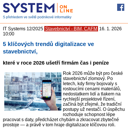
S přehledem ve světě podnikové informatiky
IT Systems 12/2025
Stavebnictví - BIM, CAFM
16. 1. 2026
10:00
5 klíčových trendů digitalizace ve
stavebnictví,
které v roce 2026 ušetří firmám čas i peníze
Rok 2026 může být pro české
stavebnictví zlomový. Po
letech, kdy firmy bojovaly s
rostoucími cenami materiálů,
nedostatkem lidí a tlakem na
rychlejší projektové řízení,
začíná být zřejmé, že tradiční
postupy už nestačí. O úspěchu
rozhoduje schopnost lépe
pracovat s daty, předcházet chybám a zkracovat zbytečné
prostoje — a právě v tom hraje digitalizace klíčovou roli.