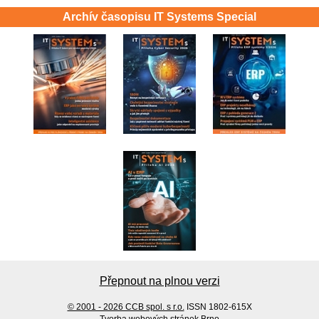
Archív časopisu IT Systems Special
Přepnout na plnou verzi
© 2001 - 2026 CCB spol. s r.o.
ISSN 1802-615X