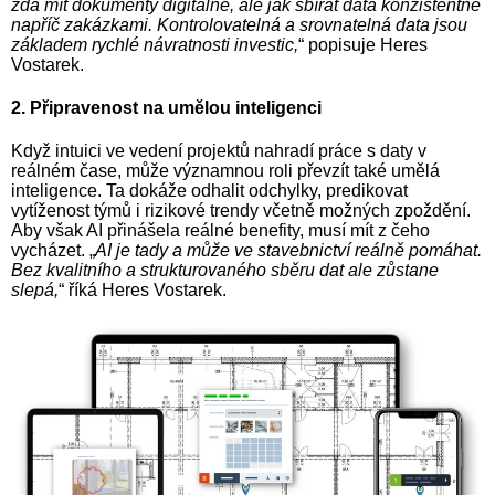
zda mít dokumenty digitálně, ale jak sbírat data konzistentně
napříč zakázkami. Kontrolovatelná a srovnatelná data jsou
základem rychlé návratnosti investic,
“ popisuje Heres
Vostarek.
2. Připravenost na umělou inteligenci
Když intuici ve vedení projektů nahradí práce s daty v
reálném čase, může významnou roli převzít také umělá
inteligence. Ta dokáže odhalit odchylky, predikovat
vytíženost týmů i rizikové trendy včetně možných zpoždění.
Aby však AI přinášela reálné benefity, musí mít z čeho
vycházet. „
AI je tady a může ve stavebnictví reálně pomáhat.
Bez kvalitního a strukturovaného sběru dat ale zůstane
slepá,
“ říká Heres Vostarek.