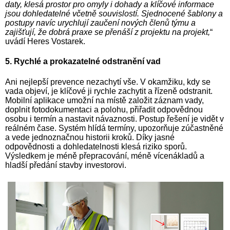
daty, klesá prostor pro omyly i dohady a klíčové informace
jsou dohledatelné včetně souvislostí. Sjednocené šablony a
postupy navíc urychlují zaučení nových členů týmu a
zajišťují, že dobrá praxe se přenáší z projektu na projekt,
“
uvádí Heres Vostarek.
5. Rychlé a prokazatelné odstranění vad
Ani nejlepší prevence nezachytí vše. V okamžiku, kdy se
vada objeví, je klíčové ji rychle zachytit a řízeně odstranit.
Mobilní aplikace umožní na místě založit záznam vady,
doplnit fotodokumentaci a polohu, přiřadit odpovědnou
osobu i termín a nastavit návaznosti. Postup řešení je vidět v
reálném čase. Systém hlídá termíny, upozorňuje zúčastněné
a vede jednoznačnou historii kroků. Díky jasné
odpovědnosti a dohledatelnosti klesá riziko sporů.
Výsledkem je méně přepracování, méně vícenákladů a
hladší předání stavby investorovi.