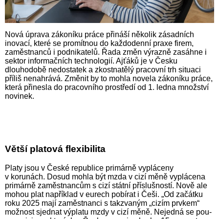
Nová úprava zákoníku práce přináší několik zásadních
inovací, které se promítnou do každodenní praxe firem,
zaměstnanců i podnikatelů. Řada změn výrazně zasáhne i
sektor informačních technologií. Ajťáků je v Česku
dlouhodobě nedostatek a zkostnatělý pracovní trh situaci
příliš nenahrává. Změnit by to mohla novela zákoníku práce,
která přinesla do pracovního prostředí od 1. ledna množství
novinek.
Větší platová flexibilita
Platy jsou v České republice primárně vypláceny
v korunách. Dosud mohla být mzda v cizí měně vyplácena
primárně zaměstnancům s cizí státní příslušností. Nově ale
mohou plat například v eurech pobírat i Češi. „Od začátku
roku 2025 mají zaměstnanci s takzvaným „cizím prvkem“
možnost sjednat výplatu mzdy v cizí měně. Nejedná se pou­