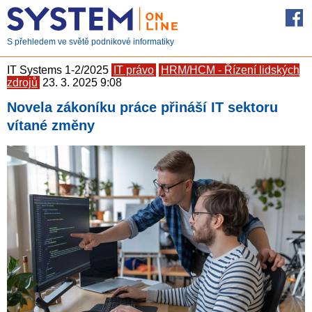
S přehledem ve světě podnikové informatiky
IT Systems 1-2/2025
IT právo
HRM/HCM - Řízení lidských
zdrojů
23. 3. 2025 9:08
Novela zákoníku práce přináší IT sektoru
vítané změny