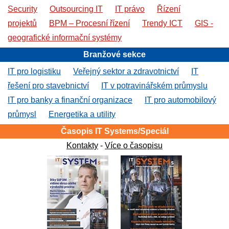
Security
Outsourcing IT
IT právo
Řízení
projektů
BPM – Procesní řízení
Trendy ICT
GIS -
geografické informační systémy
Branžové sekce
IT pro logistiku
Veřejný sektor a zdravotnictví
IT
řešení pro stavebnictví
IT v potravinářském průmyslu
IT pro banky a finanční organizace
IT pro automobilový
průmysl
Energetika a utility
Časopis IT Systems/Speciál
Kontakty
-
Více o časopisu