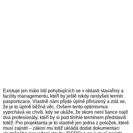
Existuje jen málo lidí pohybujících se v oblasti stavařiny a
facility managementu, kteří by ještě nikdy neslyšeli termín
pasportizace. Vlastně nám přijde úplně přirozený a zdá se,
že je to úplně běžná věc. Ovšem tento optimismus
vyprchává ve chvíli, kdy se ukáže, že skoro není šance najít
dva profesionály, kteří by si pod tímhle termínem představili
totéž. Pro projektanta je to vlastně jen jedna z položek, které
musí zajistit – zákon mu totiž ukládá dodat dokumentaci