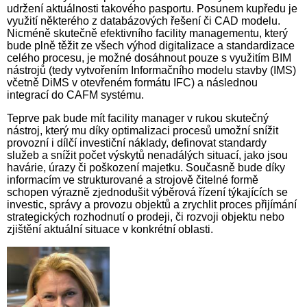
udržení aktuálnosti takového pasportu. Posunem kupředu je
využití některého z databázových řešení či CAD modelu.
Nicméně skutečně efektivního facility managementu, který
bude plně těžit ze všech výhod digitalizace a standardizace
celého procesu, je možné dosáhnout pouze s využitím BIM
nástrojů (tedy vytvořením Informačního modelu stavby (IMS)
včetně DiMS v otevřeném formátu IFC) a následnou
integrací do CAFM systému.
Teprve pak bude mít facility manager v rukou skutečný
nástroj, který mu díky optimalizaci procesů umožní snížit
provozní i dílčí investiční náklady, definovat standardy
služeb a snížit počet výskytů nenadálých situací, jako jsou
havárie, úrazy či poškození majetku. Současně bude díky
informacím ve strukturované a strojově čitelné formě
schopen výrazně zjednodušit výběrová řízení týkajících se
investic, správy a provozu objektů a zrychlit proces přijímání
strategických rozhodnutí o prodeji, či rozvoji objektu nebo
zjištění aktuální situace v konkrétní oblasti.