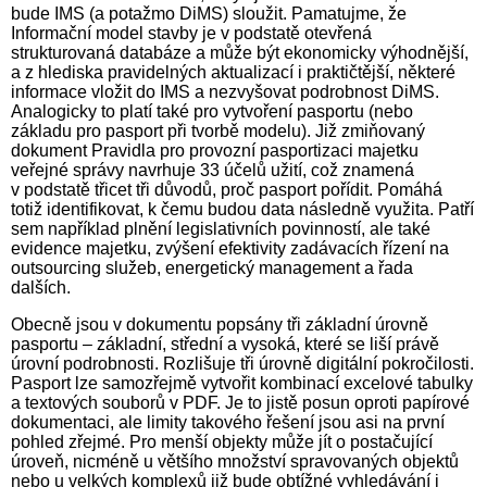
bude IMS (a potažmo DiMS) sloužit. Pamatujme, že
Informační model stavby je v podstatě otevřená
strukturovaná databáze a může být ekonomicky výhodnější,
a z hlediska pravidelných aktualizací i praktičtější, některé
informace vložit do IMS a nezvyšovat podrobnost DiMS.
Analogicky to platí také pro vytvoření pasportu (nebo
základu pro pasport při tvorbě modelu). Již zmiňovaný
dokument Pravidla pro provozní pasportizaci majetku
veřejné správy navrhuje 33 účelů užití, což znamená
v podstatě třicet tři důvodů, proč pasport pořídit. Pomáhá
totiž identifikovat, k čemu budou data následně využita. Patří
sem například plnění legislativních povinností, ale také
evidence majetku, zvýšení efektivity zadávacích řízení na
outsourcing služeb, energetický management a řada
dalších.
Obecně jsou v dokumentu popsány tři základní úrovně
pasportu – základní, střední a vysoká, které se liší právě
úrovní podrobnosti. Rozlišuje tři úrovně digitální pokročilosti.
Pasport lze samozřejmě vytvořit kombinací excelové tabulky
a textových souborů v PDF. Je to jistě posun oproti papírové
dokumentaci, ale limity takového řešení jsou asi na první
pohled zřejmé. Pro menší objekty může jít o postačující
úroveň, nicméně u většího množství spravovaných objektů
nebo u velkých komplexů již bude obtížné vyhledávání i