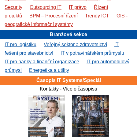
Security
Outsourcing IT
IT právo
Řízení
projektů
BPM – Procesní řízení
Trendy ICT
GIS -
geografické informační systémy
Branžové sekce
IT pro logistiku
Veřejný sektor a zdravotnictví
IT
řešení pro stavebnictví
IT v potravinářském průmyslu
IT pro banky a finanční organizace
IT pro automobilový
průmysl
Energetika a utility
Časopis IT Systems/Speciál
Kontakty
-
Více o časopisu