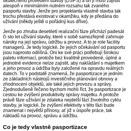
skutečného provedení stavby (DSPS) a on ji musí zajistit
alespoň v minimálním nutném rozsahu tak zvaného
pasportu stavby. Jenže pro projektanta vlastně stavba tak
trochu přestává existovat v okamžiku, kdy je předána do
užívání (někdy ještě o pořádný kus dříve).
Jenže po zhruba desetiletí realizační fáze přichází padesát
či sto let užívání stavby, které v sobě samozřejmě zahrnuje
nároky na její správu, údržbu a provoz. A to je role facility
managerů. Je tedy logické, že jejich očekávání od pasportu
jsou naprosto odlišná. Oni ke své práci potřebují širokou
paletu informací, protože bez kvalitně provedené, úplné a
jednotné evidence nelze zajistit, aby nakládání s majetkem
a jeho provoz a údržba byly založené na opravdu reálných
datech. To v podstatě znamená, že pasportizace je jedním
ze základních nástrojů investičního plánování obnovy a
zhodnocení objektů, ale také jejich provozu a správy.
Zjednodušeně řečeno bychom mohli říct, že pasportizace je
cestou ke zvýšení produktivity správy majetku. A protože
právě fáze užívání je zdaleka nejdelší fází životního cyklu
stavby, je logické, že zvýšení efektivity v této fázi bude
znamenat i největší přínosy, ať již v úspoře práce, tak
nákladů na provoz, správu a údržbu.
Co je tedy vlastně pasportizace