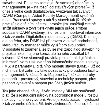
stavebnictví. Plusem v tomto je, že samotný obor facility
managementu je – na rozdíl od stavařských profesí – již
dnes z velké části digitalizován. Využívání tak zvaných
CAFM (Computer Aided Facility Management) systémů
roste. Pracovníci správy a údržby staveb tak již běžně
pracují s digitálními nástroji, protože jim umožňují citelně
snížit náklady a zvýšit efektivitu jejich práce. Přitom
současné CAFM systémy již dnes umí importovat informace
z tak zvaného Digitálního modelu stavby (DiMS). K tomu je
ale potřeba, aby DiMS byl připraven v takové podrobnosti,
kterou facility manager může využít pro svou práci.
V podstatě to znamená, že by se měl zapojit do stavebního
projektu nikoli na jeho konci, ale na jeho začátku! Už
v úvodní fázi se stanovují pravidla pro sdílení digitálních
informací, tvorbu tak zvaného Informačního modelu stavby
(IMS) a parametry Digitálního modelu stavby (DiMS). Už do
nich musí být zahrnuty také požadavky pro budoucí facility
management. V zásadě rozlišujeme čtyři základní druhy
pasportů – prostorový, stavební a technický pasport, plus
pasport vybavení a pasport pro účely jiných služeb.
Tak jako obecně při využívání metody BIM ale současně
platí, že s rostoucími nároky na podrobnost modelu rostou i
náklady na jeho vytvoření. Proto je zcela zásadní vycházet
z tak zvaného účelu užití, tedy zjednodušeně toho, k čemu