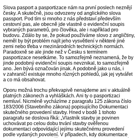
Slova pasport a pasportizace nám na první poslech neznějí
česky. A skutečně, jsou odvozeny od anglického slova
passport. Pod tím si mnoho z nás představí především
cestovní pas, ale obecně jde vlastně o evidenční soupis
vybraných parametrů, pro člověka, ale i například pro
budovu. Zdálo by se, že pokud používáme slovo z angličtiny,
neměl by být problém najít jeho vysvětlení v některé jiné
zemi nebo třeba v mezinárodních technických normách.
Paradoxně se ale jinde než v Česku s termínem
pasportizace nesetkáme. To samozřejmě neznamená, že by
jinde podobný evidenční soupis nevznikal, to samozřejmě
ano. Jen bývá označován jinak. A podobně jako u nás, i
v zahraničí existuje mnoho různých pohledů, jak jej vytvářet
a co má obsahovat.
Oporu možná trochu překvapivě nenajdeme ani v aktuálně
platných zákonech a vyhláškách. Ani ty o pasportizaci
nemluví. Nicméně vycházíme z paragrafu 125 zákona číslo
183/2006 (Stavebního zákona) popisujícího Dokumentaci
skutečného provedení stavby. Hned v bodě 1 tohoto
paragrafu se doslova říká: „Vlastník stavby je povinen
uchovávat po celou dobu trvání stavby ověřenou
dokumentaci odpovídající jejímu skutečnému provedení
podle vydaných povolení. V případech, kdy dokumentace