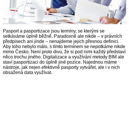
Pasport a pasportizace jsou ter­míny, se kterými se
setkáváme úplně běžně. Paradoxně ale nikde – v právních
předpisech ani jinde – nenajdeme jejich přesnou definici.
Aby toho nebylo málo, s tímto termínem se nepotkáme nikde
mimo Česko. Není proto divu, že si pod nimi každý představí
něco trochu jiného. Digitalizace a využívání metody BIM ale
staví pasportizaci do úplně jiné pozice. Najednou máme
nástroje, jak nejen efektiv­ně pasporty vytvářet, ale i v nich
obsažená data využívat.