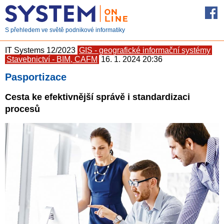
S přehledem ve světě podnikové informatiky
IT Systems 12/2023
GIS - geografické informační systémy
Stavebnictví - BIM, CAFM
16. 1. 2024 20:36
Pasportizace
Cesta ke efektivnější správě i standardizaci
procesů