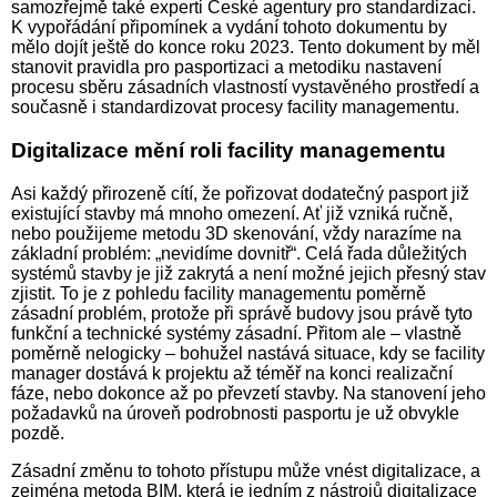
samozřejmě také experti České agentury pro standardizaci.
K vypořádání připomínek a vydání tohoto dokumentu by
mělo dojít ještě do konce roku 2023. Tento dokument by měl
stanovit pravidla pro pasportizaci a metodiku nastavení
procesu sběru zásadních vlastností vystavěného prostředí a
současně i standardizovat procesy facility managementu.
Digitalizace mění roli facility managementu
Asi každý přirozeně cítí, že pořizovat dodatečný pasport již
existující stavby má mnoho omezení. Ať již vzniká ručně,
nebo použijeme metodu 3D skenování, vždy narazíme na
základní problém: „nevidíme dovnitř“. Celá řada důležitých
systémů stavby je již zakrytá a není možné jejich přesný stav
zjistit. To je z pohledu facility managementu poměrně
zásadní problém, protože při správě budovy jsou právě tyto
funkční a technické systémy zásadní. Přitom ale – vlastně
poměrně nelogicky – bohužel nastává situace, kdy se facility
manager dostává k projektu až téměř na konci realizační
fáze, nebo dokonce až po převzetí stavby. Na stanovení jeho
požadavků na úroveň podrobnosti pasportu je už obvykle
pozdě.
Zásadní změnu to tohoto přístupu může vnést digitalizace, a
zejmé­na metoda BIM, která je jedním z nástrojů digitalizace