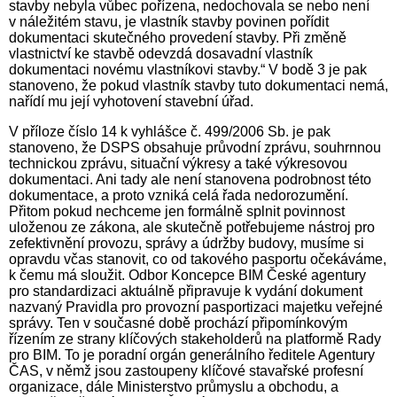
stavby nebyla vůbec pořízena, nedochovala se nebo není
v náležitém stavu, je vlastník stavby povinen pořídit
dokumentaci skutečného provedení stavby. Při změně
vlastnictví ke stavbě odevzdá dosavadní vlastník
dokumentaci novému vlastníkovi stavby.“ V bodě 3 je pak
stanoveno, že pokud vlastník stavby tuto dokumentaci nemá,
nařídí mu její vyhotovení stavební úřad.
V příloze číslo 14 k vyhlášce č. 499/2006 Sb. je pak
stanoveno, že DSPS obsahuje průvodní zprávu, souhrnnou
technickou zprávu, situační výkresy a také výkresovou
dokumentaci. Ani tady ale není stanovena podrobnost této
dokumentace, a proto vzniká celá řada nedorozumění.
Přitom pokud nechceme jen formálně splnit povinnost
uloženou ze zákona, ale skutečně potřebujeme nástroj pro
zefektivnění provozu, správy a údržby budovy, musíme si
opravdu včas stanovit, co od takového pasportu očekáváme,
k čemu má sloužit. Odbor Koncepce BIM České agentury
pro standardizaci aktuálně připravuje k vydání dokument
nazvaný Pravidla pro provozní pasportizaci majetku veřejné
správy. Ten v současné době prochází připomínkovým
řízením ze strany klíčových stakeholderů na platformě Rady
pro BIM. To je poradní orgán generálního ředitele Agentury
ČAS, v němž jsou zastoupeny klíčové stavařské profesní
organizace, dále Ministerstvo průmyslu a obchodu, a