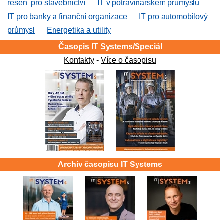
řešení pro stavebnictví
IT v potravinářském průmyslu
IT pro banky a finanční organizace
IT pro automobilový
průmysl
Energetika a utility
Časopis IT Systems/Speciál
Kontakty
-
Více o časopisu
Archív časopisu IT Systems