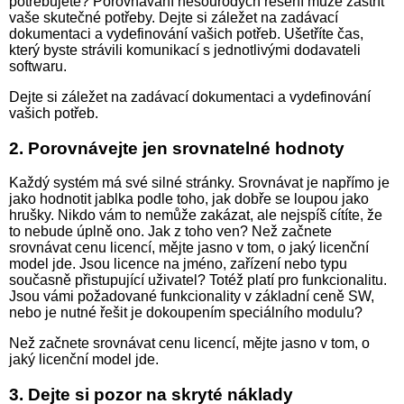
potřebujete? Porovnávání nesourodých řešení může zastřít
vaše skutečné potřeby. Dejte si záležet na zadávací
dokumentaci a vydefinování vašich potřeb. Ušetříte čas,
který byste strávili komunikací s jednotlivými dodavateli
softwaru.
Dejte si záležet na zadávací dokumentaci a vydefinování
vašich potřeb.
2. Porovnávejte jen srovnatelné hodnoty
Každý systém má své silné stránky. Srovnávat je napřímo je
jako hodnotit jablka podle toho, jak dobře se loupou jako
hrušky. Nikdo vám to nemůže zakázat, ale nejspíš cítíte, že
to nebude úplně ono. Jak z toho ven? Než začnete
srovnávat cenu licencí, mějte jasno v tom, o jaký licenční
model jde. Jsou licence na jméno, zařízení nebo typu
současně přistupující uživatel? Totéž platí pro funkcionalitu.
Jsou vámi požadované funkcionality v základní ceně SW,
nebo je nutné řešit je dokoupením speciálního modulu?
Než začnete srovnávat cenu licencí, mějte jasno v tom, o
jaký licenční model jde.
3. Dejte si pozor na skryté náklady