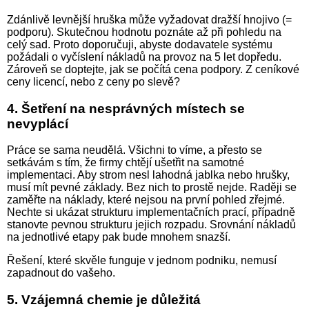
Zdánlivě levnější hruška může vyžadovat dražší hnojivo (=
podporu). Skutečnou hodnotu poznáte až při pohledu na
celý sad. Proto doporučuji, abyste dodavatele systému
požádali o vyčíslení nákladů na provoz na 5 let dopředu.
Zároveň se doptejte, jak se počítá cena podpory. Z ceníkové
ceny licencí, nebo z ceny po slevě?
4. Šetření na nesprávných místech se
nevyplácí
Práce se sama neudělá. Všichni to víme, a přesto se
setkávám s tím, že firmy chtějí ušetřit na samotné
implementaci. Aby strom nesl lahodná jablka nebo hrušky,
musí mít pevné základy. Bez nich to prostě nejde. Raději se
zaměřte na náklady, které nejsou na první pohled zřejmé.
Nechte si ukázat strukturu implementačních prací, případně
stanovte pevnou strukturu jejich rozpadu. Srovnání nákladů
na jednotlivé etapy pak bude mnohem snazší.
Řešení, které skvěle funguje v jednom podniku, nemusí
zapadnout do vašeho.
5. Vzájemná chemie je důležitá