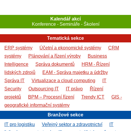
Kalendář akcí
Konference - Semináře - Školení
Tematická sekce
ERP systémy
Účetní a ekonomické systémy
CRM
systémy
Plánování a řízení výroby
Business
Intelligence
Správa dokumentů
HRM - Řízení
lidských zdrojů
EAM - Správa majetku a údržby
Správa IT
Virtualizace a cloud computing
IT
Security
Outsourcing IT
IT právo
Řízení
projektů
BPM – Procesní řízení
Trendy ICT
GIS -
geografické informační systémy
Branžové sekce
IT pro logistiku
Veřejný sektor a zdravotnictví
IT