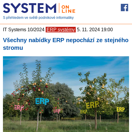
S přehledem ve světě podnikové informatiky
IT Systems 10/2024
ERP systémy
5. 11. 2024 19:00
Všechny nabídky ERP nepochází ze stejného
stromu