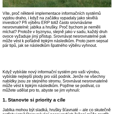
Víte, proč některé implementace informačních systémů
vyjdou draho, i když na začátku vypadaly jako skvělá
investice? Při výběru ERP totiž často srovnáváme
nesrovnatelné: jablka a hrušky. Proč bychom je neměli
míchat? Protože v byznysu, stejně jako v sadu, každý druh
ovoce vyžaduje jiný přístup. Srovnávat nesrovnatelné pak
může vést k pořádně trpkým následkům. Proto jsem sepsal
pár tipů, jak se následkům špatného výběru vyhnout.
Když vybíráte nový informační systém pro vaši výrobu,
vybíráte nejlepší plody pro váš podnik. Jenže ne všechny
nabídky jsou ze stejného stromu. Srovnávat nesrovnatelné
může vést k trpkým následkům. Pojďme se podívat, co
můžete udělat pro to, abyste se jim vyhnuli:
1. Stanovte si priority a cíle
Jablka mohou být sladká, hrušky šťavnaté – ale co skutečně