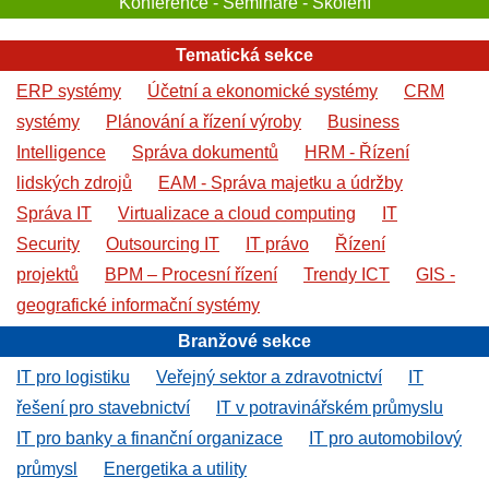
Konference - Semináře - Školení
Tematická sekce
ERP systémy
Účetní a ekonomické systémy
CRM
systémy
Plánování a řízení výroby
Business
Intelligence
Správa dokumentů
HRM - Řízení
lidských zdrojů
EAM - Správa majetku a údržby
Správa IT
Virtualizace a cloud computing
IT
Security
Outsourcing IT
IT právo
Řízení
projektů
BPM – Procesní řízení
Trendy ICT
GIS -
geografické informační systémy
Branžové sekce
IT pro logistiku
Veřejný sektor a zdravotnictví
IT
řešení pro stavebnictví
IT v potravinářském průmyslu
IT pro banky a finanční organizace
IT pro automobilový
průmysl
Energetika a utility