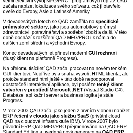
velmi efektivní vývoj MFG/PRO i programových úprav. QAD
začala nabízet lokalizace svého softwaru, což jí otevřelo
dveře do Evropy, Asie a Latinské Ameriky.
V devadesátých letech se QAD zaměřila na
specifické
průmyslové sektory
, jako jsou automobilový průmysl,
zdravotnictví, potra­vi­nář­ství a spotřební zboží a další. V této
době dochází k rozšíření QAD MFG/PRO i k nám a do
dalších zemí střední a východní Evropy.
Konec devadesátých let přinesl moderní
GUI rozhraní
(tlustý klient na platformě Progress).
Na přelomu tisíciletí QAD začal pracovat na novém tenkém
GUI klientovi. Nejdříve byla snaha vytvořit HTML klienta, ale
protože standard html ještě v této době nepodporoval
dostatečně interaktivní aplikace, byl posléze
tenký klient
vytvořen v prostředí Microsoft .NET
(Visual Studio C#).
Databáze, aplikační server a business logika je stále
Progress.
V roce 2003 QAD začal jako jeden z prvních v oboru nabízet
ERP
řešení v cloudu jako službu SaaS
(privátní cloud
QAD na cloudové infrastruktuře IBM). V roce 2007 bylo
původní ERP QAD MFG/PRO přejmenováno na QAD ERP
Standard Edition a uvedená nová generace na
QAD ERP