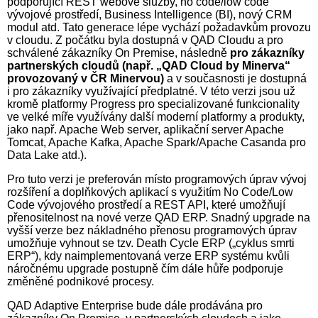
podporující REST webové služby, no code/low code
vývojové prostředí, Business Intelligence (BI), nový CRM
modul atd. Tato generace lépe vychází požadavkům provozu
v cloudu. Z počátku byla dostupná v QAD Cloudu a pro
schválené zákazníky On Premise, následně
pro zákazníky
partnerských cloudů (např. „QAD Cloud by Minerva“
provozovaný v ČR Minervou)
a v současnosti je dostupná
i pro zákazníky využívající předplatné. V této verzi jsou už
kromě platformy Progress pro specializované funkcionality
ve velké míře využívány další moderní platformy a produkty,
jako např. Apache Web server, aplikační server Apache
Tomcat, Apache Kafka, Apache Spark/Apache Casanda pro
Data Lake atd.).
Pro tuto verzi je preferován místo programových úprav vývoj
rozšíření a doplňkových aplikací s využitím No Code/Low
Code vývojového prostředí a REST API, které umožňují
přenositelnost na nové verze QAD ERP. Snadný upgrade na
vyšší verze bez nákladného přenosu programových úprav
umožňuje vyhnout se tzv. Death Cycle ERP („cyklus smrti
ERP“), kdy naimplementovaná verze ERP systému kvůli
náročnému upgrade postupně čím dále hůře podporuje
změněné podnikové procesy.
QAD Adaptive Enterprise bude dále prodávána pro