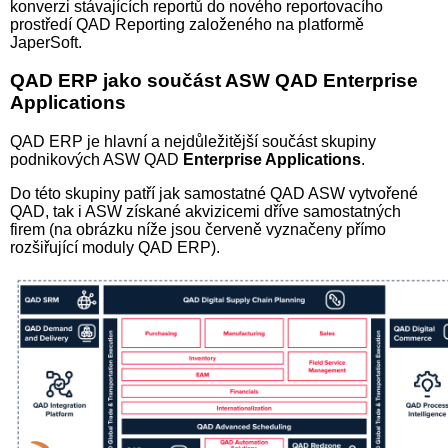
konverzi stávajících reportů do nového reportovacího
prostředí QAD Reporting založeného na platformě
JaperSoft.
QAD ERP jako součást ASW QAD Enterprise
Applications
QAD ERP je hlavní a nejdůležitější součást skupiny
podnikových ASW QAD
Enterprise Applications
.
Do této skupiny patří jak samostatné QAD ASW vytvořené
QAD, tak i ASW získané akvizicemi dříve samostatných
firem (na obrázku níže jsou červeně vyznačeny přímo
rozšiřující moduly QAD ERP).