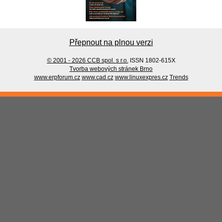
Přepnout na plnou verzi
© 2001 - 2026 CCB spol. s r.o.
ISSN 1802-615X
Tvorba webových stránek Brno
www.erpforum.cz
www.cad.cz
www.linuxexpres.cz
Trends