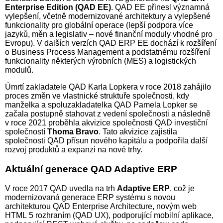
Enterprise Edition (QAD EE)
. QAD EE přinesl významná
vylepšení, včetně modernizované architektury a vylepšené
funkcionality pro globální operace (lepší podpora více
jazyků, měn a legislativ – nové finanční moduly vhodné pro
Evropu). V dalších verzích QAD ERP EE dochází k rozšíření
o Business Process Management a podstatnému rozšíření
funkcionality některých výrobních (MES) a logistických
modulů.
Úmrtí zakladatele QAD Karla Lopkera v roce 2018 zahájilo
proces změn ve vlastnické struktuře společnosti, kdy
manželka a spoluzakladatelka QAD Pamela Lopker se
začala postupně stahovat z vedení společnosti a následně
v roce 2021 proběhla akvizice společnosti QAD investiční
společností
Thoma Bravo
. Tato akvizice zajistila
společnosti QAD přísun nového kapitálu a podpořila další
rozvoj produktů a expanzi na nové trhy.
Aktuální generace QAD Adaptive ERP
V roce 2017 QAD uvedla na trh
Adaptive ERP
, což je
modernizovaná generace ERP systému s novou
architekturou QAD Enterprise Architecture, novým web
HTML 5 rozhraním (QAD UX), podporující mobilní aplikace,