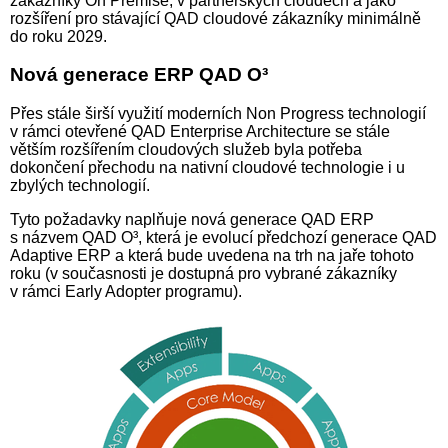
zákazníky On Premise, v partnerských cloudech a jako
rozšíření pro stávající QAD cloudové zákazníky minimálně
do roku 2029.
Nová generace ERP QAD O³
Přes stále širší využití moderních Non Progress technologií
v rámci otevřené QAD Enterprise Architecture se stále
větším rozšířením cloudových služeb byla potřeba
dokončení přechodu na nativní cloudové technologie i u
zbylých technologií.
Tyto požadavky naplňuje nová generace QAD ERP
s názvem QAD O³, která je evolucí předchozí generace QAD
Adaptive ERP a která bude uvedena na trh na jaře tohoto
roku (v současnosti je dostupná pro vybrané zákazníky
v rámci Early Adopter programu).