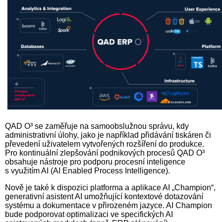
QAD O³ se zaměřuje na samoobslužnou správu, kdy
administrativní úlohy, jako je například přidávání tiskáren či
převedení uživatelem vytvořených rozšíření do produkce.
Pro kontinuální zlepšování podnikových procesů QAD O³
obsahuje nástroje pro podporu procesní inteligence
s využitím AI (AI Enabled Process Intelligence).
Nově je také k dispozici platforma a aplikace AI „Champion“,
generativní asistent AI umožňující kontextové dotazování
systému a dokumentace v přirozeném jazyce. AI Champion
bude podporovat optimalizaci ve specifických AI