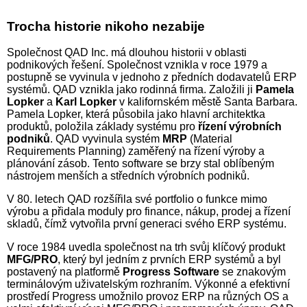
Trocha historie nikoho nezabije
Společnost QAD Inc. má dlouhou historii v oblasti
podnikových řešení. Společnost vznikla v roce 1979 a
postupně se vyvinula v jednoho z předních dodavatelů ERP
systémů. QAD vznikla jako rodinná firma. Založili ji
Pamela
Lopker
a
Karl Lopker
v kalifornském městě Santa Barbara.
Pamela Lopker, která působila jako hlavní architektka
produktů, položila základy systému pro
řízení výrobních
podniků
. QAD vyvinula systém
MRP
(Material
Requirements Planning) zaměřený na řízení výroby a
plánování zásob. Tento software se brzy stal oblíbeným
nástrojem menších a středních výrobních podniků.
V 80. letech QAD rozšířila své portfolio o funkce mimo
výrobu a přidala moduly pro finance, nákup, prodej a řízení
skladů, čímž vytvořila první generaci svého ERP systému.
V roce 1984 uvedla společnost na trh svůj klíčový produkt
MFG/PRO
, který byl jedním z prvních ERP systémů a byl
postavený na platformě
Progress Software
se znakovým
terminálovým uživatelským rozhraním. Výkonné a efektivní
prostředí Progress umožnilo provoz ERP na různých OS a