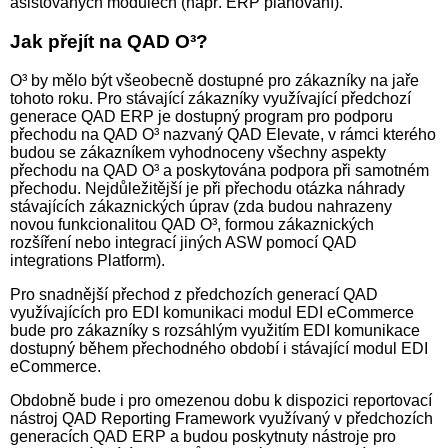
asistovaných modulech (např. ERP plánování).
Jak přejít na QAD O³?
O³ by mělo být všeobecně dostupné pro zákazníky na jaře
tohoto roku. Pro stávající zákazníky využívající předchozí
generace QAD ERP je dostupný program pro podporu
přechodu na QAD O³ nazvaný QAD Elevate, v rámci kterého
budou se zákazníkem vyhodnoceny všechny aspekty
přechodu na QAD O³ a poskytována podpora při samotném
přechodu. Nejdůležitější je při přechodu otázka náhrady
stávajících zákaznických úprav (zda budou nahrazeny
novou funkcionalitou QAD O³, formou zákaznických
rozšíření nebo integrací jiných ASW pomocí QAD
integrations Platform).
Pro snadnější přechod z předchozích generací QAD
využívajících pro EDI komunikaci modul EDI eCommerce
bude pro zákazníky s rozsáhlým využitím EDI komunikace
dostupný během přechodného období i stávající modul EDI
eCommerce.
Obdobně bude i pro omezenou dobu k dispozici reportovací
nástroj QAD Reporting Framework využívaný v předchozích
generacích QAD ERP a budou poskytnuty nástroje pro