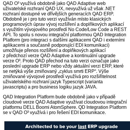
QAD O³ využívá obdobně jako QAD Adaptive web
uživatelské rozhraní QAD UX, nevyužívá už však .NET
rozhraní dostupné ve dřívějších generacích QAD ERP.
Obdobně je i pro tuto verzi využíván místo klasických
programových úprav vývoj rozšíření a doplňkových aplikací
s využitím vývojového prostředí No Code/Low Code a REST
API. To spolu s novou integrační platformou QAD Integration
Platform (pro integraci s dalšími aplikacemi QAD i externími
aplikacemi a současně podporující EDI komunikaci)
umožňuje přenos rozšíření a doplňkových aplikací
z předchozí verze QAD Adaptive a kontinuální upgrade
verze O³. Proto QAD přechod na tuto verzi označuje jako
poslední upgrade ERP nebo vždy aktuální verzi ERP, které
se netýká výše zmiňovaný „cyklus smrti ERP“. Výše
zmiňované vývojové prostředí využívá pro rozšiřitelnost
uživatelského rozhraní jazyk Typescript (varianta
javascriptu) a pro business logiku jazyk JAVA.
QAD Integration Platform bude obdobně jako v případě
cloudové verze QAD Adaptive využívat cloudovou integrační
platformu DELL Boomi AtomSphere. QD Integration Platform
se v QAD O³ využívá i pro řešení EDI komunikace.