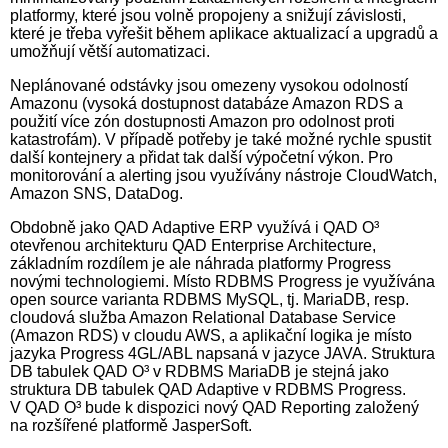
platformy, které jsou volně propojeny a snižují závislosti,
které je třeba vyřešit během aplikace aktualizací a upgradů a
umožňují větší automatizaci.
Neplánované odstávky jsou omezeny vysokou odolností
Amazonu (vysoká dostupnost databáze Amazon RDS a
použití více zón dostupnosti Amazon pro odolnost proti
katastrofám). V případě potřeby je také možné rychle spustit
další kontejnery a přidat tak další výpočetní výkon. Pro
monitorování a alerting jsou využívány nástroje CloudWatch,
Amazon SNS, DataDog.
Obdobně jako QAD Adaptive ERP využívá i QAD O³
otevřenou architekturu QAD Enterprise Architecture,
základním rozdílem je ale náhrada platformy Progress
novými technologiemi. Místo RDBMS Progress je využívána
open source varianta RDBMS MySQL, tj. MariaDB, resp.
cloudová služba Amazon Relational Database Service
(Amazon RDS) v cloudu AWS, a aplikační logika je místo
jazyka Progress 4GL/ABL napsaná v jazyce JAVA. Struktura
DB tabulek QAD O³ v RDBMS MariaDB je stejná jako
struktura DB tabulek QAD Adaptive v RDBMS Progress.
V QAD O³ bude k dispozici nový QAD Reporting založený
na rozšířené platformě JasperSoft.