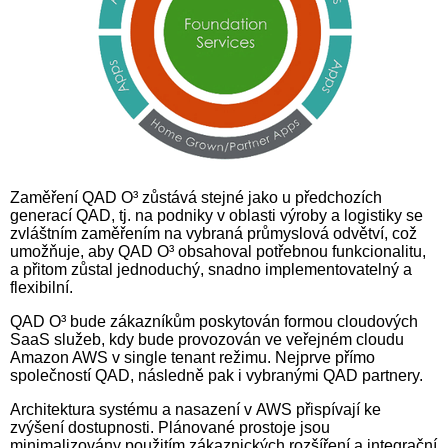
Zaměření QAD O³ zůstává stejné jako u předchozích
generací QAD, tj. na podniky v oblasti výroby a logistiky se
zvláštním zaměřením na vybraná průmyslová odvětví, což
umožňuje, aby QAD O³ obsahoval potřebnou funkcionalitu,
a přitom zůstal jednoduchý, snadno implementovatelný a
flexibilní.
QAD O³ bude zákazníkům poskytován formou cloudových
SaaS služeb, kdy bude provozován ve veřejném cloudu
Amazon AWS v single tenant režimu. Nejprve přímo
společností QAD, následně pak i vybranými QAD partnery.
Architektura systému a nasazení v AWS přispívají ke
zvýšení dostupnosti. Plánované prostoje jsou
minimalizovány použitím zákaznických rozšíření a integrační