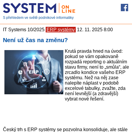
S přehledem ve světě podnikové informatiky
IT Systems 10/2025
ERP systémy
12. 11. 2025 8:00
Není už čas na změnu?
Krutá pravda hned na úvod:
pokud se vám opakovaně
rozpadá reporting o aktuálním
stavu firmy, není to „smůla“, ale
zrcadlo kondice vašeho ERP
systému. Než na něj zase
nalepíte náplast v podobě
excelové tabulky, zvažte, zda
není levnější (a zdravější)
vybrat nové řešení.
Český trh s ERP systémy se pozvolna konsoliduje, ale stále