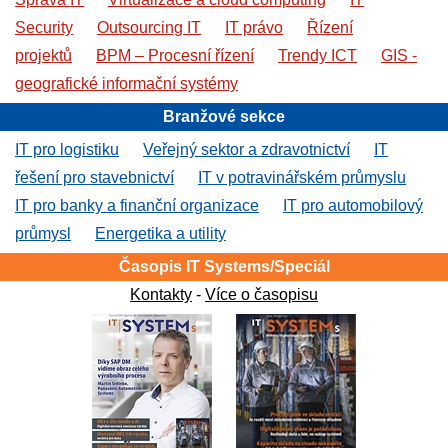
Security
Outsourcing IT
IT právo
Řízení
projektů
BPM – Procesní řízení
Trendy ICT
GIS -
geografické informační systémy
Branžové sekce
IT pro logistiku
Veřejný sektor a zdravotnictví
IT
řešení pro stavebnictví
IT v potravinářském průmyslu
IT pro banky a finanční organizace
IT pro automobilový
průmysl
Energetika a utility
Časopis IT Systems/Speciál
Kontakty
-
Více o časopisu