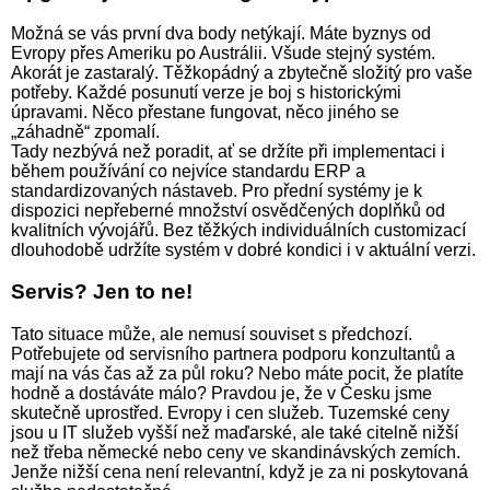
Možná se vás první dva body netýkají. Máte byznys od
Evropy přes Ameriku po Austrálii. Všude stejný systém.
Akorát je zastaralý. Těžkopádný a zbytečně složitý pro vaše
potřeby. Každé posunutí verze je boj s historickými
úpravami. Něco přestane fungovat, něco jiného se
„záhadně“ zpomalí.
Tady nezbývá než poradit, ať se držíte při implementaci i
během používání co nejvíce standardu ERP a
standardizovaných nástaveb. Pro přední systémy je k
dispozici nepřeberné množství osvědčených doplňků od
kvalitních vývojářů. Bez těžkých individuálních customizací
dlouhodobě udržíte systém v dobré kondici i v aktuální verzi.
Servis? Jen to ne!
Tato situace může, ale nemusí souviset s předchozí.
Potřebujete od servisního partnera podporu konzultantů a
mají na vás čas až za půl roku? Nebo máte pocit, že platíte
hodně a dostáváte málo? Pravdou je, že v Česku jsme
skutečně uprostřed. Evropy i cen služeb. Tuzemské ceny
jsou u IT služeb vyšší než maďarské, ale také citelně nižší
než třeba německé nebo ceny ve skandinávských zemích.
Jenže nižší cena není relevantní, když je za ni poskytovaná