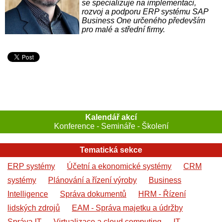
se specializuje na implementaci,
rozvoj a podporu ERP systému SAP
Business One určeného především
pro malé a střední firmy.
Kalendář akcí
Konference - Semináře - Školení
Tematická sekce
ERP systémy
Účetní a ekonomické systémy
CRM
systémy
Plánování a řízení výroby
Business
Intelligence
Správa dokumentů
HRM - Řízení
lidských zdrojů
EAM - Správa majetku a údržby
Správa IT
Virtualizace a cloud computing
IT