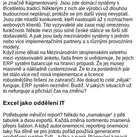
je značně fragmentovaný. Jsou zde domácí systémy s
třicetiletou tradicí. Některým z nich ale výrobci už dlouhou
budoucnost neplánují, protože se jim další vývoj nevyplatí.
Jsou zde mladší konkurenti, kteří nastoupili až s rozmachem
webových klientů. Tito vyzyvatelé ale zase mají omezenou
funkčnost. Někde mezi jsou silné české stálice se širší sítí
dodavatelů. A pak jsou tady mezinárodní systémy s jedním
nebo více implementačními partnery a s různými provozními
modely.
Když jsme dělali na Mezinárodním strojírenském veletrhu
mezi vystavovateli anketu, řada firem si uvědomuje, že jejich
ERP systém balancuje na hranici propasti. Že jej musejí
masivně a nákladně customizovat. Že to za posledních pár
let stálo více než nová implementace a licence
robustnějšího řešení ze zahraničí. Ale dokud to celé „nějak“
funguje, ERP systém nezmění. Budiž. V jakých situacích už
to nefunguje a přichází čas na změnu?
Excel jako oddělení IT
Potřebujete měsíční report? Někdo ho „namakruje“ z pěti
tabulek a dvou exportů. Každá změna sortimentu znamená
přepis šablon. A když autor onemocní, reporting onemocní
taky. Na dílně se pro jistotu pořád používá generacemi
osvědčený systém TaP – tužka a papír. Plánování kapacit