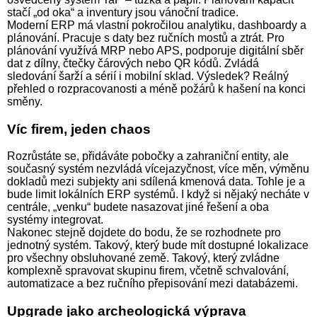
stačí „od oka“ a inventury jsou vánoční tradice.
Moderní ERP má vlastní pokročilou analytiku, dashboardy a
plánování. Pracuje s daty bez ručních mostů a ztrát. Pro
plánování využívá MRP nebo APS, podporuje digitální sběr
dat z dílny, čtečky čárových nebo QR kódů. Zvládá
sledování šarží a sérií i mobilní sklad. Výsledek? Reálný
přehled o rozpracovanosti a méně požárů k hašení na konci
směny.
Víc firem, jeden chaos
Rozrůstáte se, přidáváte pobočky a zahraniční entity, ale
současný systém nezvládá vícejazyčnost, více měn, výměnu
dokladů mezi subjekty ani sdílená kmenová data. Tohle je a
bude limit lokálních ERP systémů. I když si nějaký necháte v
centrále, „venku“ budete nasazovat jiné řešení a oba
systémy integrovat.
Nakonec stejně dojdete do bodu, že se rozhodnete pro
jednotný systém. Takový, který bude mít dostupné lokalizace
pro všechny obsluhované země. Takový, který zvládne
komplexně spravovat skupinu firem, včetně schvalování,
automatizace a bez ručního přepisování mezi databázemi.
Upgrade jako archeologická výprava