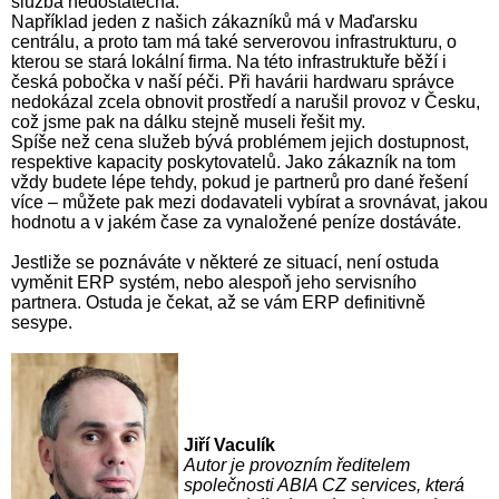
služba nedostatečná.
Například jeden z našich zákazníků má v Maďarsku
centrálu, a proto tam má také serverovou infrastrukturu, o
kterou se stará lokální firma. Na této infrastruktuře běží i
česká pobočka v naší péči. Při havárii hardwaru správce
nedokázal zcela obnovit prostředí a narušil provoz v Česku,
což jsme pak na dálku stejně museli řešit my.
Spíše než cena služeb bývá problémem jejich dostupnost,
respektive kapacity poskytovatelů. Jako zákazník na tom
vždy budete lépe tehdy, pokud je partnerů pro dané řešení
více – můžete pak mezi dodavateli vybírat a srovnávat, jakou
hodnotu a v jakém čase za vynaložené peníze dostáváte.
Jestliže se poznáváte v některé ze situací, není ostuda
vyměnit ERP systém, nebo alespoň jeho servisního
partnera. Ostuda je čekat, až se vám ERP definitivně
sesype.
Jiří Vaculík
Autor je provozním ředitelem
společnosti ABIA CZ services, která