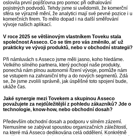
oslovila první pojišťovna pro pomoc při odhalování
pojistných podvodů. Tehdy jsme si uvědomili, že komerční
sféra se výrazně mění, že analytici mají své pevné pozice i u
komerčních firem. To mělo dopad i na další směřování
vývoje našich aplikací.
V roce 2025 se většinovým vlastníkem Toveku stala
společnost Asseco. Co se tím pro vás změnilo, ať už
prakticky ve vývoji produktů, nebo v obchodní strategii?
Při námluvách s Asseco jsme měli jasno, koho hledáme.
Velkého silného partnera, který pochopí naše produkty,
ponechá nám plnou autonomii řízení vývoje, pomůže nám
se vstupem na zahraniční trhy a do nových segmentů. Zdá
se, že jsme zvolili správně, jak úspěšné toto spojení bude,
ukáže čas.
Jaké synergie mezi Tovekem a skupinou Asseco
považujete za nejdůležitější z pohledu zákazníků? Jde o
technologie, know-how, nebo obchodní dosah?
Především obchodní dosah a podporu v silném zázemí.
Nemusíme se zabývat spoustou organizačních záležitostí,
na které má Asseco dedikována celá oddělení. Konkrétně