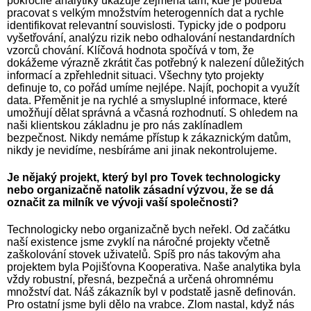
pokročilé analytiky ukazuje zejména tam, kde je potřeba
pracovat s velkým množstvím heterogenních dat a rychle
identifikovat relevantní souvislosti. Typicky jde o podporu
vyšetřování, analýzu rizik nebo odhalování nestandardních
vzorců chování. Klíčová hodnota spočívá v tom, že
dokážeme výrazně zkrátit čas potřebný k nalezení důležitých
informací a zpřehlednit situaci. Všechny tyto projekty
definuje to, co pořád umíme nejlépe. Najít, pochopit a využít
data. Přeměnit je na rychlé a smysluplné informace, které
umožňují dělat správná a včasná rozhodnutí. S ohledem na
naši klientskou základnu je pro nás zaklínadlem
bezpečnost. Nikdy nemáme přístup k zákaznickým datům,
nikdy je nevidíme, nesbíráme ani jinak nekontrolujeme.
Je nějaký projekt, který byl pro Tovek technologicky
nebo organizačně natolik zásadní výzvou, že se dá
označit za milník ve vývoji vaší společnosti?
Technologicky nebo organizačně bych neřekl. Od začátku
naší existence jsme zvyklí na náročné projekty včetně
zaškolování stovek uživatelů. Spíš pro nás takovým aha
projektem byla Pojišťovna Kooperativa. Naše analytika byla
vždy robustní, přesná, bezpečná a určená ohromnému
množství dat. Náš zákazník byl v podstatě jasně definován.
Pro ostatní jsme byli dělo na vrabce. Zlom nastal, když nás