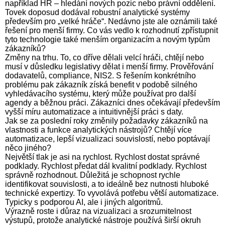
například HR – hledání nových pozic nebo právní oddělení.
Tovek doposud dodával robustní analytické systémy
především pro „velké hráče“. Nedávno jste ale oznámili také
řešení pro menší firmy. Co vás vedlo k rozhodnutí zpřístupnit
tyto technologie také menším organizacím a novým typům
zákazníků?
Změny na trhu. To, co dříve dělali velcí hráči, chtějí nebo
musí v důsledku legislativy dělat i menší firmy. Prověřování
dodavatelů, compliance, NIS2. S řešením konkrétního
problému pak zákazník získá benefit v podobě silného
vyhledávacího systému, který může používat pro další
agendy a běžnou práci. Zákazníci dnes očekávají především
vyšší míru automatizace a intuitivnější práci s daty.
Jak se za poslední roky změnily požadavky zákazníků na
vlastnosti a funkce analytických nástrojů? Chtějí více
automatizace, lepší vizualizaci souvislostí, nebo poptávají
něco jiného?
Největší tlak je asi na rychlost. Rychlost dostat správné
podklady. Rychlost předat dál kvalitní podklady. Rychlost
správně rozhodnout. Důležitá je schopnost rychle
identifikovat souvislosti, a to ideálně bez nutnosti hluboké
technické expertizy. To vyvolává potřebu větší automatizace.
Typicky s podporou AI, ale i jiných algoritmů.
Výrazně roste i důraz na vizualizaci a srozumitelnost
výstupů, protože analytické nástroje používá širší okruh