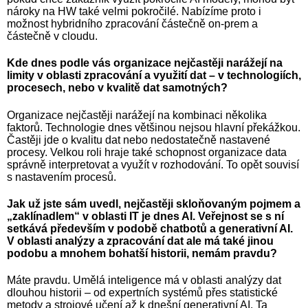
nároky na HW také velmi pokročilé. Nabízíme proto i
možnost hybridního zpracování částečně on-prem a
částečně v cloudu.
Kde dnes podle vás organizace nejčastěji narážejí na
limity v oblasti zpracování a využití dat – v technologiích,
procesech, nebo v kvalitě dat samotných?
Organizace nejčastěji narážejí na kombinaci několika
faktorů. Technologie dnes většinou nejsou hlavní překážkou.
Častěji jde o kvalitu dat nebo nedostatečně nastavené
procesy. Velkou roli hraje také schopnost organizace data
správně interpretovat a využít v rozhodování. To opět souvisí
s nastavením procesů.
Jak už jste sám uvedl, nejčastěji skloňovaným pojmem a
„zaklínadlem“ v oblasti IT je dnes AI. Veřejnost se s ní
setkává především v podobě chatbotů a generativní AI.
V oblasti analýzy a zpracování dat ale má také jinou
podobu a mnohem bohatší historii, nemám pravdu?
Máte pravdu. Umělá inteligence má v oblasti analýzy dat
dlouhou historii – od expertních systémů přes statistické
metody a strojové učení až k dnešní generativní AI. Ta