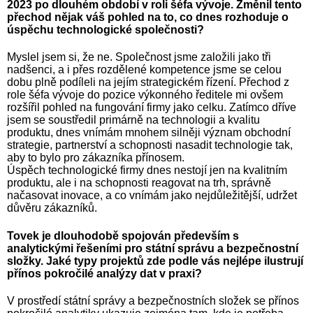
2023 po dlouhém období v roli šéfa vývoje. Změnil tento
přechod nějak váš pohled na to, co dnes rozhoduje o
úspěchu technologické společnosti?
Myslel jsem si, že ne. Společnost jsme založili jako tři
nadšenci, a i přes rozdělené kompetence jsme se celou
dobu plně podíleli na jejím strategickém řízení. Přechod z
role šéfa vývoje do pozice výkonného ředitele mi ovšem
rozšířil pohled na fungování firmy jako celku. Zatímco dříve
jsem se soustředil primárně na technologii a kvalitu
produktu, dnes vnímám mnohem silněji význam obchodní
strategie, partnerství a schopnosti nasadit technologie tak,
aby to bylo pro zákazníka přínosem.
Úspěch technologické firmy dnes nestojí jen na kvalitním
produktu, ale i na schopnosti reagovat na trh, správně
načasovat inovace, a co vnímám jako nejdůležitější, udržet
důvěru zákazníků.
Tovek je dlouhodobě spojován především s
analytickými řešeními pro státní správu a bezpečnostní
složky. Jaké typy projektů zde podle vás nejlépe ilustrují
přínos pokročilé analýzy dat v praxi?
V prostředí státní správy a bezpečnostních složek se přínos