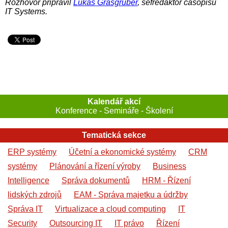
Rozhovor připravil
Lukáš Grásgruber
, šéfredaktor časopisu
IT Systems.
Kalendář akcí
Konference - Semináře - Školení
Tematická sekce
ERP systémy
Účetní a ekonomické systémy
CRM
systémy
Plánování a řízení výroby
Business
Intelligence
Správa dokumentů
HRM - Řízení
lidských zdrojů
EAM - Správa majetku a údržby
Správa IT
Virtualizace a cloud computing
IT
Security
Outsourcing IT
IT právo
Řízení