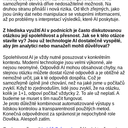
samozřejmě otevírá dříve nedosažitelné možnosti. Na
druhou stranu přináší i nová rizika. Od těch zřejmých, jako
jsou úniky dat nebo manipulace se vstupními informacemi,
až po problémy s interpretací výsledků, které AI poskytuje.
Z hlediska využití AI v podnicích je často diskutovanou
otázkou její spolehlivost a přesnost. Jak se k této otázce
stavíte vy? Jsou už technologie AI dostatečně vyspělé,
aby jim analytici nebo manažeři mohli důvěřovat?
Spolehlivost AI je vždy nutné posuzovat v konkrétním
kontextu. Moderní technologie jsou velmi výkonné, ale
nejsou neomylné. Odpovědi AI mohou obsahovat chyby, na
stejnou otázku můžete dostat různé odpovědi a je obtížné až
nemožné určit, jak k té odpovědi dospěla. Což je
samozřejmě úplně jiné chování, než na jaké jsme u počítačů
zvyklí. Když to zjednoduším, lidé jsou zvyklí, že na otázku,
kolik je 1+1, odpoví počítač vždycky 2. To ale už neplatí. A
budeme se muset s tím naučit fungovat.
Je proto důležité kombinovat automatizované výstupy s
lidskou kontrolou a transparentností použitých metod.
Konečná odpovědnost za správnost je nepochybně role
člověka. Alespoň zatím.