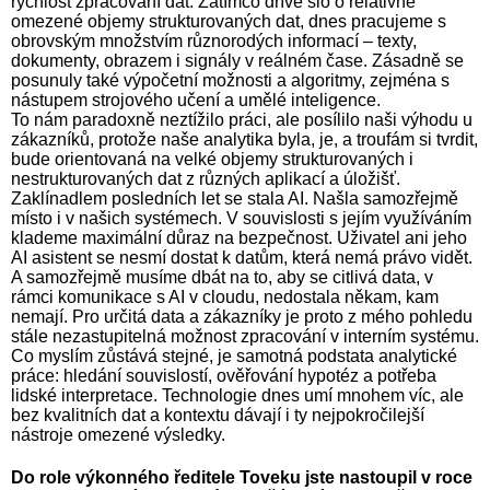
rychlost zpracování dat. Zatímco dříve šlo o relativně
omezené objemy strukturovaných dat, dnes pracujeme s
obrovským množstvím různorodých informací – texty,
dokumenty, obrazem i signály v reálném čase. Zásadně se
posunuly také výpočetní možnosti a algoritmy, zejména s
nástupem strojového učení a umělé inteligence.
To nám paradoxně neztížilo práci, ale posílilo naši výhodu u
zákazníků, protože naše analytika byla, je, a troufám si tvrdit,
bude orientovaná na velké objemy strukturovaných i
nestrukturovaných dat z různých aplikací a úložišť.
Zaklínadlem posledních let se stala AI. Našla samozřejmě
místo i v našich systémech. V souvislosti s jejím využíváním
klademe maximální důraz na bezpečnost. Uživatel ani jeho
AI asistent se nesmí dostat k datům, která nemá právo vidět.
A samozřejmě musíme dbát na to, aby se citlivá data, v
rámci komunikace s AI v cloudu, nedostala někam, kam
nemají. Pro určitá data a zákazníky je proto z mého pohledu
stále nezastupitelná možnost zpracování v interním systému.
Co myslím zůstává stejné, je samotná podstata analytické
práce: hledání souvislostí, ověřování hypotéz a potřeba
lidské interpretace. Technologie dnes umí mnohem víc, ale
bez kvalitních dat a kontextu dávají i ty nejpokročilejší
nástroje omezené výsledky.
Do role výkonného ředitele Toveku jste nastoupil v roce