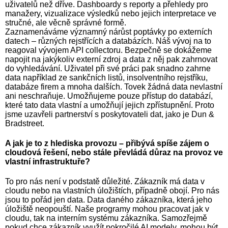
uživatelů než dříve. Dashboardy s reporty a přehledy pro
manažery, vizualizace výsledků nebo jejich interpretace ve
stručné, ale věcně správné formě.
Zaznamenáváme významný nárůst poptávky po externích
datech – různých rejstřících a databázích. Náš vývoj na to
reagoval vývojem API collectoru. Bezpečně se dokážeme
napojit na jakýkoliv externí zdroj a data z něj pak zahrnovat
do vyhledávání. Uživatel při své práci pak snadno zahrne
data například ze sankčních listů, insolventního rejstříku,
databáze firem a mnoha dalších. Tovek žádná data nevlastní
ani neschraňuje. Umožňujeme pouze přístup do databází,
které tato data vlastní a umožňují jejich zpřístupnění. Proto
jsme uzavřeli partnerství s poskytovateli dat, jako je Dun &
Bradstreet.
A jak je to z hlediska provozu – přibývá spíše zájem o
cloudová řešení, nebo stále převládá důraz na provoz ve
vlastní infrastruktuře?
To pro nás není v podstatě důležité. Zákazník má data v
cloudu nebo na vlastních úložištích, případně obojí. Pro nás
jsou to pořád jen data. Data daného zákazníka, která jeho
úložiště neopouští. Naše programy mohou pracovat jak v
cloudu, tak na interním systému zákazníka. Samozřejmě
pokud chce zákazník využít pokročilé AI modely, mohou být