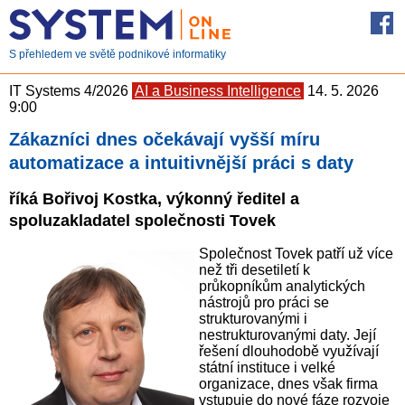
S přehledem ve světě podnikové informatiky
IT Systems 4/2026
AI a Business Intelligence
14. 5. 2026
9:00
Zákazníci dnes očekávají vyšší míru
automatizace a intuitivnější práci s daty
říká Bořivoj Kostka, výkonný ředitel a
spoluzakladatel společnosti Tovek
Společnost Tovek patří už více
než tři desetiletí k
průkopníkům analytických
nástrojů pro práci se
strukturovanými i
nestrukturovanými daty. Její
řešení dlouhodobě využívají
státní instituce i velké
organizace, dnes však firma
vstupuje do nové fáze rozvoje