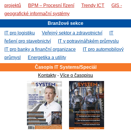
projektů
BPM – Procesní řízení
Trendy ICT
GIS -
geografické informační systémy
Branžové sekce
IT pro logistiku
Veřejný sektor a zdravotnictví
IT
řešení pro stavebnictví
IT v potravinářském průmyslu
IT pro banky a finanční organizace
IT pro automobilový
průmysl
Energetika a utility
Časopis IT Systems/Speciál
Kontakty
-
Více o časopisu