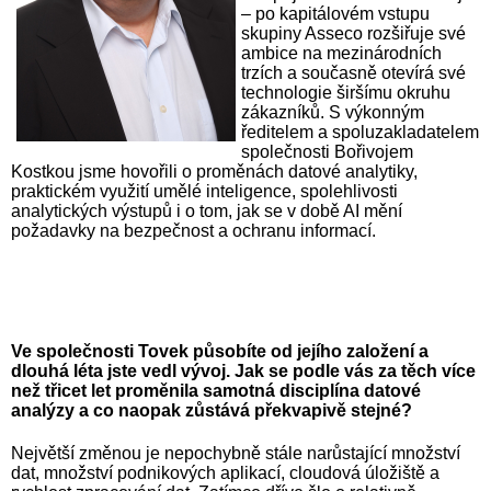
– po kapitálovém vstupu
skupiny Asseco rozšiřuje své
ambice na mezinárodních
trzích a současně otevírá své
technologie širšímu okruhu
zákazníků. S výkonným
ředitelem a spoluzakladatelem
společnosti Bořivojem
Kostkou jsme hovořili o proměnách datové analytiky,
praktickém využití umělé inteligence, spolehlivosti
analytických výstupů i o tom, jak se v době AI mění
požadavky na bezpečnost a ochranu informací.
Ve společnosti Tovek působíte od jejího založení a
dlouhá léta jste vedl vývoj. Jak se podle vás za těch více
než třicet let proměnila samotná disciplína datové
analýzy a co naopak zůstává překvapivě stejné?
Největší změnou je nepochybně stále narůstající množství
dat, množství podnikových aplikací, cloudová úložiště a