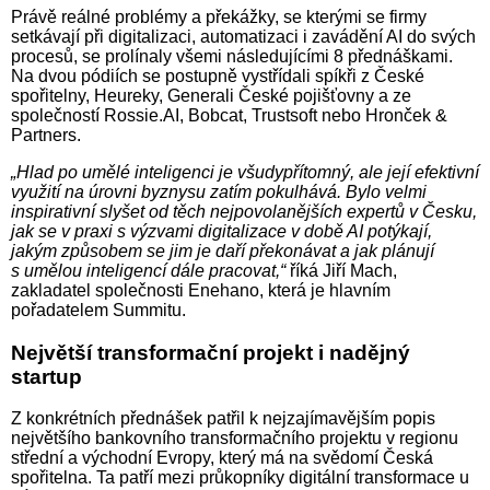
Právě reálné problémy a překážky, se kterými se firmy
setkávají při digitalizaci, automatizaci i zavádění AI do svých
procesů, se prolínaly všemi následujícími 8 přednáškami.
Na dvou pódiích se postupně vystřídali spíkři z České
spořitelny, Heureky, Generali České pojišťovny a ze
společností Rossie.AI, Bobcat, Trustsoft nebo Hronček &
Partners.
„Hlad po umělé inteligenci je všudypřítomný, ale její efektivní
využití na úrovni byznysu zatím pokulhává. Bylo velmi
inspirativní slyšet od těch nejpovolanějších expertů v Česku,
jak se v praxi s výzvami digitalizace v době AI potýkají,
jakým způsobem se jim je daří překonávat a jak plánují
s umělou inteligencí dále pracovat,“
říká Jiří Mach,
zakladatel společnosti Enehano, která je hlavním
pořadatelem Summitu.
Největší transformační projekt i nadějný
startup
Z konkrétních přednášek patřil k nejzajímavějším popis
největšího bankovního transformačního projektu v regionu
střední a východní Evropy, který má na svědomí Česká
spořitelna. Ta patří mezi průkopníky digitální transformace u