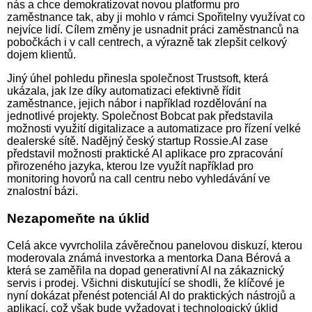
nás a chce demokratizovat novou platformu pro
zaměstnance tak, aby ji mohlo v rámci Spořitelny využívat co
nejvíce lidí. Cílem změny je usnadnit práci zaměstnanců na
pobočkách i v call centrech, a výrazně tak zlepšit celkový
dojem klientů.
Jiný úhel pohledu přinesla společnost Trustsoft, která
ukázala, jak lze díky automatizaci efektivně řídit
zaměstnance, jejich nábor i například rozdělování na
jednotlivé projekty. Společnost Bobcat pak představila
možnosti využití digitalizace a automatizace pro řízení velké
dealerské sítě. Nadějný český startup Rossie.AI zase
představil možnosti praktické AI aplikace pro zpracování
přirozeného jazyka, kterou lze využít například pro
monitoring hovorů na call centru nebo vyhledávání ve
znalostní bázi.
Nezapomeňte na úklid
Celá akce vyvrcholila závěrečnou panelovou diskuzí, kterou
moderovala známá investorka a mentorka Dana Bérová a
která se zaměřila na dopad generativní AI na zákaznický
servis i prodej. Všichni diskutující se shodli, že klíčové je
nyní dokázat přenést potenciál AI do praktických nástrojů a
aplikací, což však bude vyžadovat i technologický úklid