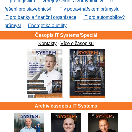
IT pro logistiku
Veřejný sektor a zdravotnictví
IT
řešení pro stavebnictví
IT v potravinářském průmyslu
IT pro banky a finanční organizace
IT pro automobilový
průmysl
Energetika a utility
Časopis IT Systems/Speciál
Kontakty
-
Více o časopisu
Archív časopisu IT Systems