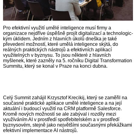
Pro efektivní využití umělé inteligen­ce musí firmy a
organizace nejdříve úspěšně projít digitalizací a techno­logic­
kým úklidem. Jedním z hlavních úkolů dneška je také
převedení možností, které umělá inteligen­ce skýtá, do
reálných praktických nástrojů a efektivních aplikací
využitelných v byznysu. To jsou některé z hlavních
myšlenek, které zazněly na 5. ročníku Digital Transformation
Summitu, který se konal v Praze na konci dubna.
Celý Summit zahájil Krzysztof Krecikij, který se zaměřil na
současné praktické aplikace umělé inteligence a na její
aktuální i budoucí využití na CRM platformě Salesforce.
Kromě nových možností se ale zabýval i rozdíly mezi
využíváním AI v prostředí spotřebitelském a v prostředí
byznysovém, stejně jako největšími současnými překážkami
efektivní implementace AI nástrojů.