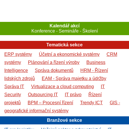
Kalendář akcí
Konference - Semináře - Školení
Tematická sekce
ERP systémy
Účetní a ekonomické systémy
CRM
systémy
Plánování a řízení výroby
Business
Intelligence
Správa dokumentů
HRM - Řízení
lidských zdrojů
EAM - Správa majetku a údržby
Správa IT
Virtualizace a cloud computing
IT
Security
Outsourcing IT
IT právo
Řízení
projektů
BPM – Procesní řízení
Trendy ICT
GIS -
geografické informační systémy
Branžové sekce