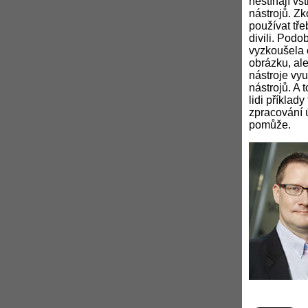
nestíhají vs
nástrojů. Zk
používat tře
divili. Podo
vyzkoušela 
obrázku, ale
nástroje vyu
nástrojů. A 
lidi příklad
zpracování ú
pomůže.