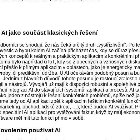
 AI jako součást klasických řešení
odborníci se shodují, že nás čeká určitý druh „vystřízlivění“. Po l
nvestic a hypu kolem AI začíná přicházet čas, kdy se důraz pře
ých konceptů k reálným a praktickým aplikacím s konkrétními př
 tomu bylo například u IoT, kdy se z obecných a vznosných disku
ěcí přešlo k přímým aplikacím v oblastech, jako je energetický 
ýroby, či prediktivní údržba. U AI očekávám podobný posun a 
u. Jedním z hlavních důvodů tohoto posunu je rostoucí zralost a
ií a nástrojů. Vývojáři už mají k dispozici robustní a spolehlivé p
ují integraci AI do stávajících systémů, aplikací a procesů. AI t
ko jeden z nástrojů k řešení konkrétních problémů, spíše než ja
eme tedy od AI aplikací zpět k aplikacím řešícím konkrétní funk
 marketing, obchod, lidské zdroje, …), které budou AI využívat. 
d speciální AI aplikaci pro vytěžování faktur, když by můj ekono
tware měl mít tuto funkci přímo v sobě.
povolením používat AI