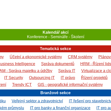
Kalendář akcí
Konference - Semináře - Školení
Tematická sekce
my
Účetní a ekonomické systémy
CRM systémy
Plánová
usiness Intelligence
Správa dokumentů
HRM - Řízení lid
AM - Správa majetku a údržby
Správa IT
Virtualizace a cl
IT Security
Outsourcing IT
IT právo
Řízení projektů
zení
Trendy ICT
GIS - geografické informační systémy
Branžové sekce
tiku
Veřejný sektor a zdravotnictví
IT řešení pro stavebnict
ském průmyslu
IT pro banky a finanční organizace
IT pro a