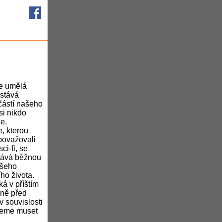
se umělá
 stává
částí našeho
si nikdo
e.
, kterou
považovali
ci-fi, se
tává běžnou
ašeho
ho života.
ká v příštím
ně před
v souvislosti
deme mu­set