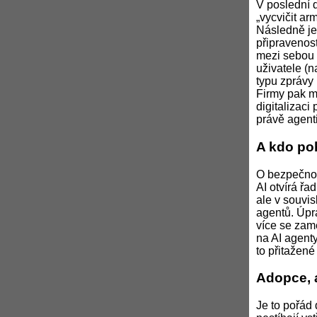
V poslední 
„vycvičit ar
Následně je
připravenost
mezi sebou 
uživatele (
typu zprávy 
Firmy pak mo
digitalizaci
právě agenti
A kdo po
O bezpečnost
AI otvírá řa
ale v souvis
agentů. Úpr
více se zamě
na AI agenty
to přitažené
Adopce,
Je to pořád 