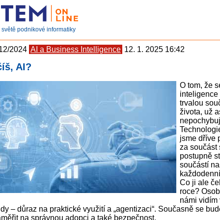
světě podnikové informatiky
 12/2024
AI a Business Intelligence
12. 1. 2025 16:42
íš, AI?
O tom, že 
inteligence
trvalou sou
života, už a
nepochybuj
Technologie
jsme dříve 
za součást s
postupně s
součástí n
každodenní
Co ji ale če
roce? Osob
námi vidím 
ndy – důraz na praktické využití a „agentizaci“. Současně se bu
zaměřit na správnou adopci a také bezpečnost.