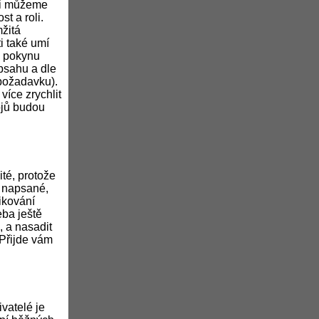
 si můžeme
t a roli.
žitá
i také umí
o pokynu
bsahu a dle
 požadavku).
více zrychlit
ojů budou
ité, protože
a napsané,
ikování
eba ještě
, a nasadit
 Přijde vám
ivatelé je