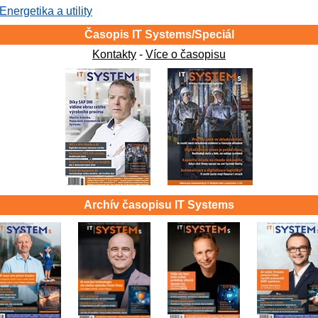
Energetika a utility
Časopis IT Systems/Speciál
Kontakty
-
Více o časopisu
Archív časopisu IT Systems