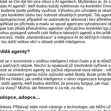
době se čím dál tím více mluví o AI agentech. Myšlenkou je, že
mádu AI agentů“, kteří budou každý vytrénován na konkrétní činnos
 budeme podle potřeby využívat. Výhodou pro uživatele je okam
 pro konkrétní úlohu bez nutnosti obsáhlých promptů. Tito agent
spolupracovat, případně se automaticky aktivovat i bez příméh
například po příchodu e-mailu se spustí agent pro vyhodnocení o
pak tuto předá příslušnému agentovi vyřizujícímu konkrétní typ
hou postupně vytvořit celé řetězce takových agentů a tím ještě 
 procesů. Vedle „standardizace“ a integrace AI do běžných nástr
 tou další velkou věcí v oblasti umělé inteligence.
hlídá agenty?
i se v souvislosti s umělou inteligencí mluví často a je to důlež
du palčivých otázek. Nechci tu opakovat již mnohokrát vyřčené 
losti se zmíněnými agenty se začíná objevovat nová oblast – inf
ava nastavení agenta může způsobit velké škody. Bude proto tř
řit na hlídání, jak umělá inteligence v rámci organizace funguje
 další agenty, kteří budou dohlížet, že procesy fungují, jak mají.
 za vlasy? Možná, ale řekneme si za rok, za dva.
 adopce, adopce…
dokola. Přibývají stále nové nástroje a technologie, ale běžní už