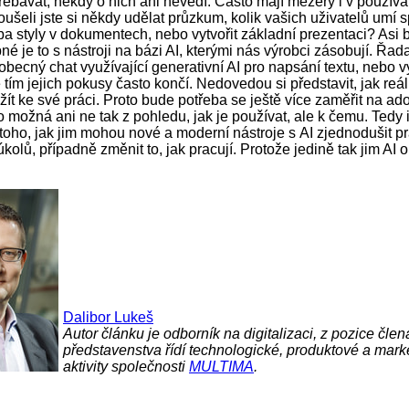
třebávat, někdy o nich ani nevědí. Často mají mezery i v použív
oušeli jste si někdy udělat průzkum, kolik vašich uživatelů umí 
ba styly v dokumentech, nebo vytvořit základní prezentaci? Asi 
bné je to s nástroji na bázi AI, kterými nás výrobci zásobují. Řada 
obecný chat využívající generativní AI pro napsání textu, nebo 
 tím jejich pokusy často končí. Nedovedou si představit, jak reál
žít ke své práci. Proto bude potřeba se ještě více zaměřit na ad
to možná ani ne tak z pohledu, jak je používat, ale k čemu. Tedy 
y toho, jak jim mohou nové a moderní nástroje s AI zjednodušit prá
kolů, případně změnit to, jak pracují. Protože jedině tak jim AI 
Dalibor Lukeš
Autor článku je odborník na digitalizaci, z pozice člen
představenstva řídí technologické, produktové a mark
aktivity společnosti
MULTIMA
.