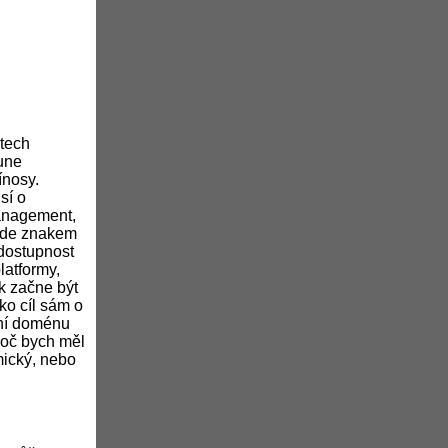
etech
sune
ínosy.
sí o
management,
bude znakem
 dostupnost
latformy,
ak začne být
ko cíl sám o
ční doménu
Proč bych měl
mický, nebo