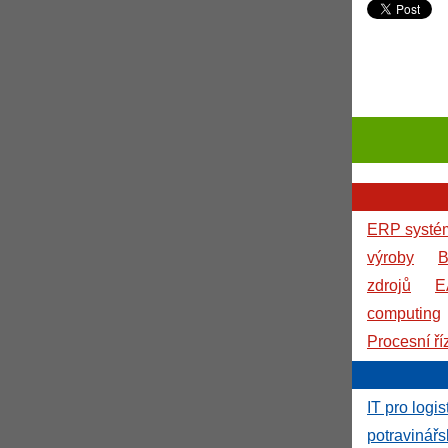
ERP systé
výroby
B
zdrojů
E
computing
Procesní ří
IT pro logis
potravinář