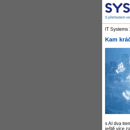
S přehledem ve 
IT Systems
Kam kráč
s AI dva tre
ještě více 