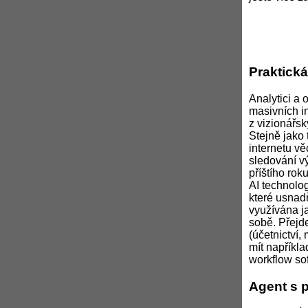
Praktická
Analytici a 
masivních i
z vizionářsk
Stejně jako
internetu v
sledování v
příštího rok
AI technolog
které usnadň
využívána ja
sobě. Přejd
(účetnictví,
mít napříkla
workflow sof
Agent s 