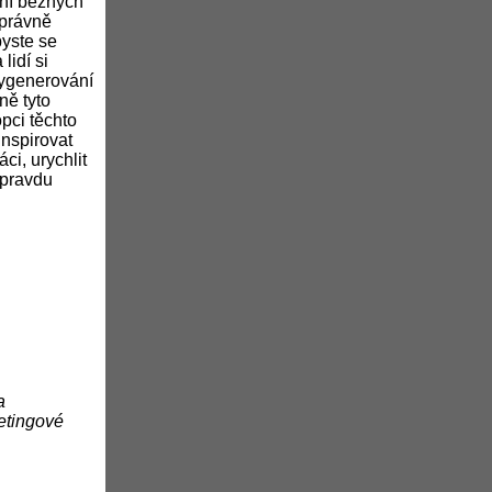
ání běžných
správně
byste se
lidí si
vygenerování
ně tyto
opci těchto
inspirovat
ci, urychlit
opravdu
a
etingové