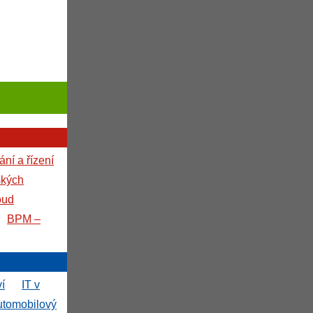
ní a řízení
ských
oud
BPM –
ví
IT v
utomobilový