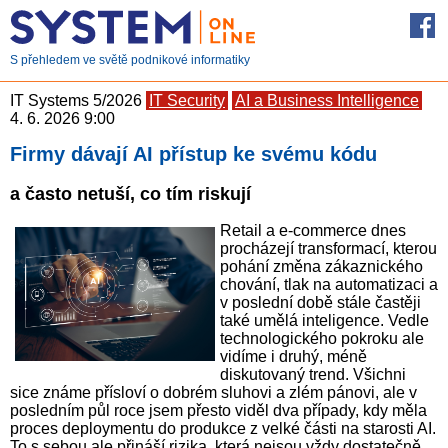
S přehledem ve světě podnikové informatiky
IT Systems 5/2026
IT Security
AI a Business Intelligence
4. 6. 2026 9:00
Firmy dávají AI přístup ke svému kódu
a často netuší, co tím riskují
Retail a e-commerce dnes
procházejí transformací, kterou
pohání změna zákaznického
chování, tlak na automatizaci a
v poslední době stále častěji
také umělá inteligence. Vedle
technologického pokroku ale
vidíme i druhý, méně
diskutovaný trend. Všichni
sice známe přísloví o dobrém sluhovi a zlém pánovi, ale v
posledním půl roce jsem přesto viděl dva případy, kdy měla
proces deploymentu do produkce z velké části na starosti AI.
To s sebou ale přináší rizika, která nejsou vždy dostatečně