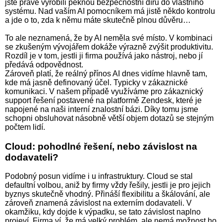
jste právě vyrobili pěknou bezpečnostní díru do vlastního
systému. Nad vaším AI pomocníkem má jistě někdo kontrolu
a jde o to, zda k němu máte skutečně plnou důvěru…
To ale neznamená, že by AI neměla své místo. V kombinaci
se zkušeným vývojářem dokáže výrazně zvýšit produktivitu.
Rozdíl je v tom, jestli ji firma používá jako nástroj, nebo jí
předává odpovědnost.
Zároveň platí, že reálný přínos AI dnes vidíme hlavně tam,
kde má jasně definovaný účel. Typicky v zákaznické
komunikaci. V našem případě využíváme pro zákaznický
support řešení postavené na platformě Zendesk, které je
napojené na naši interní znalostní bázi. Díky tomu jsme
schopni obsluhovat násobně větší objem dotazů se stejným
počtem lidí.
Cloud: pohodlné řešení, nebo závislost na
dodavateli?
Podobný posun vidíme i u infrastruktury. Cloud se stal
defaultní volbou, aniž by firmy vždy řešily, jestli je pro jejich
byznys skutečně vhodný. Přináší flexibilitu a škálování, ale
zároveň znamená závislost na externím dodavateli. V
okamžiku, kdy dojde k výpadku, se tato závislost naplno
projeví. Firma ví, že má velký problém, ale nemá možnost ho