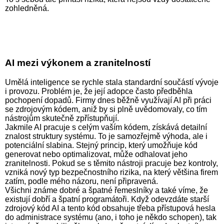
zohledněná.
AI mezi výkonem a zranitelností
Umělá inteligence se rychle stala standardní součástí vývoje
i provozu. Problém je, že její adopce často předběhla
pochopení dopadů. Firmy dnes běžně využívají AI při práci
se zdrojovým kódem, aniž by si plně uvědomovaly, co tím
nástrojům skutečně zpřístupňují.
Jakmile AI pracuje s celým vaším kódem, získává detailní
znalost struktury systému. To je samozřejmě výhoda, ale i
potenciální slabina. Stejný princip, který umožňuje kód
generovat nebo optimalizovat, může odhalovat jeho
zranitelnosti. Pokud se s těmito nástroji pracuje bez kontroly,
vzniká nový typ bezpečnostního rizika, na který většina firem
zatím, podle mého názoru, není připravená.
Všichni známe dobré a špatné řemeslníky a také víme, že
existují dobří a špatní programátoři. Když odevzdáte starší
zdrojový kód AI a tento kód obsahuje třeba přístupová hesla
do administrace systému (ano, i toho je někdo schopen), tak