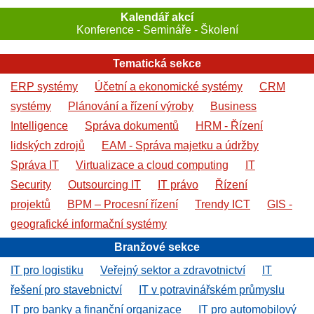
Kalendář akcí
Konference - Semináře - Školení
Tematická sekce
ERP systémy
Účetní a ekonomické systémy
CRM
systémy
Plánování a řízení výroby
Business
Intelligence
Správa dokumentů
HRM - Řízení
lidských zdrojů
EAM - Správa majetku a údržby
Správa IT
Virtualizace a cloud computing
IT
Security
Outsourcing IT
IT právo
Řízení
projektů
BPM – Procesní řízení
Trendy ICT
GIS -
geografické informační systémy
Branžové sekce
IT pro logistiku
Veřejný sektor a zdravotnictví
IT
řešení pro stavebnictví
IT v potravinářském průmyslu
IT pro banky a finanční organizace
IT pro automobilový