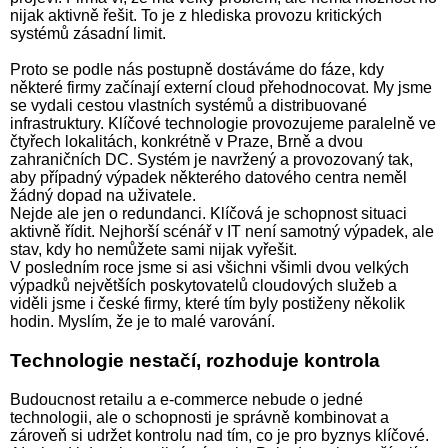
nijak aktivně řešit. To je z hlediska provozu kritických
systémů zásadní limit.
Proto se podle nás postupně dostáváme do fáze, kdy
některé firmy začínají externí cloud přehodnocovat. My jsme
se vydali cestou vlastních systémů a distribuované
infrastruktury. Klíčové technologie provozujeme paralelně ve
čtyřech lokalitách, konkrétně v Praze, Brně a dvou
zahraničních DC. Systém je navržený a provozovaný tak,
aby případný výpadek některého datového centra neměl
žádný dopad na uživatele.
Nejde ale jen o redundanci. Klíčová je schopnost situaci
aktivně řídit. Nejhorší scénář v IT není samotný výpadek, ale
stav, kdy ho nemůžete sami nijak vyřešit.
V posledním roce jsme si asi všichni všimli dvou velkých
výpadků největších poskytovatelů cloudových služeb a
viděli jsme i české firmy, které tím byly postiženy několik
hodin. Myslím, že je to malé varování.
Technologie nestačí, rozhoduje kontrola
Budoucnost retailu a e-commerce nebude o jedné
technologii, ale o schopnosti je správně kombinovat a
zároveň si udržet kontrolu nad tím, co je pro byznys klíčové.