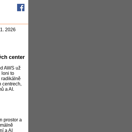
 1. 2026
ých center
 od AWS už
 loni to
 radikálně
 centrech,
ů a AI.
n prostor a
ximálně
ní a AI