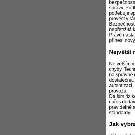
bezpečnostn
správy. Podl
potřebuje sp
provést v r
Bezpečnost a
nepřetržitá 
Právě nasta
přinesl nov
Největší 
Největším r
chyby. Tech
na správně 
dostatečná. 
autentizaci,
provozu.
Dalším rizi
i přes dodav
pravidelně a
standardy.
Jak vybr