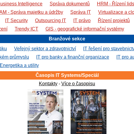
usiness Intelligence
Správa dokumentů
HRM - Řízení lid
AM - Správa majetku a údržby
Správa IT
Virtualizace a cl
IT Security
Outsourcing IT
IT právo
Řízení projektů
zení
Trendy ICT
GIS - geografické informační systémy
Branžové sekce
tiku
Veřejný sektor a zdravotnictví
IT řešení pro stavebnict
ském průmyslu
IT pro banky a finanční organizace
IT pro a
Energetika a utility
Časopis IT Systems/Speciál
Kontakty
-
Více o časopisu