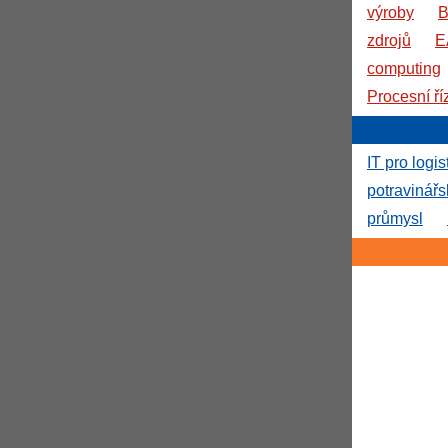
výroby
B
zdrojů
E
computing
Procesní ří
IT pro logis
potravinář
průmysl