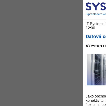
S přehledem ve 
IT Systems
12:00
Datová c
Vzestup u
Jako obchodn
konektivitu,
flexibilní, 