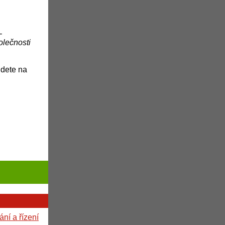
-
olečnosti
jdete na
ní a řízení