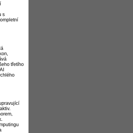
í
u s
kompletní
lá
kon,
nává
eho třetího
AI
rychlého
upravující
aktiv.
norem,
k.
omputingu
a