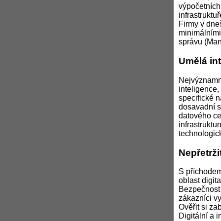
výpočetních
infrastruktu
Firmy v dne
minimálními
správu (Mana
Umělá int
Nejvýznamně
inteligence,
specifické n
dosavadní s
datového ce
infrastruktu
technologic
Nepřetrži
S příchodem
oblast digit
Bezpečnost 
zákazníci vy
Ověřit si z
Digitální a