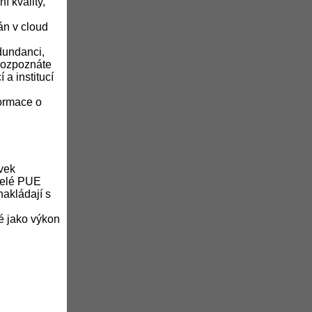
í kvality,
án v cloud
dundanci,
 Rozpoznáte
a institucí
formace o
avek
atelé PUE
nakládají s
é jako výkon