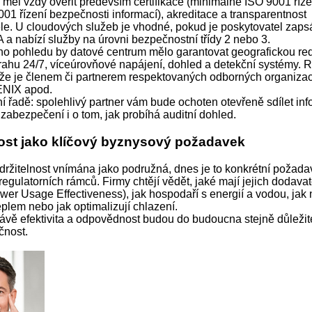
měl vždy ověřit především certifikace (minimálně ISO 9001 řízen
001 řízení bezpečnosti informací), akreditace a transparentnost
le. U cloudových služeb je vhodné, pokud je poskytovatel zaps
 a nabízí služby na úrovni bezpečnostní třídy 2 nebo 3.
ho pohledu by datové centrum mělo garantovat geografickou re
trahu 24/7, víceúrovňové napájení, dohled a detekční systémy.
 že je členem či partnerem respektovaných odborných organizací 
ENIX apod.
í řadě: spolehlivý partner vám bude ochoten otevřeně sdílet in
 zabezpečení i o tom, jak probíhá auditní dohled.
nost jako klíčový byznysový požadavek
udržitelnost vnímána jako podružná, dnes je to konkrétní požad
regulatorních rámců. Firmy chtějí vědět, jaké mají jejich dodav
er Usage Effectiveness), jak hospodaří s energií a vodou, jak 
plem nebo jak optimalizují chlazení.
rávě efektivita a odpovědnost budou do budoucna stejně důležit
čnost.