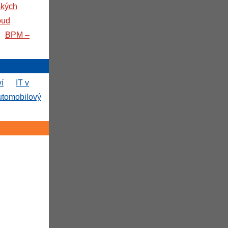
ských
oud
BPM –
ví
IT v
utomobilový