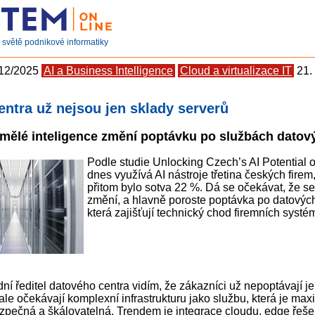
světě podnikové informatiky
 12/2025
AI a Business Intelligence
Cloud a virtualizace IT
21.
entra už nejsou jen sklady serverů
mělé inteligence změní poptávku po službách datov
Podle studie Unlocking Czech’s AI Potential
dnes využívá AI nástroje třetina českých firem,
přitom bylo sotva 22 %. Dá se očekávat, že se
změní, a hlavně poroste poptávka po datových
která zajišťují technický chod firemních systém
í ředitel datového centra vidím, že zákazníci už nepoptávají je
 ale očekávají komplexní infrastrukturu jako službu, která je ma
bezpečná a škálovatelná. Trendem je integrace cloudu, edge řeše