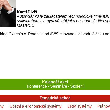
Karel Diviš
Autor článku je zakladatelem technologické firmy IDC
softwarehouse a nyní působí jako obchodní ředitel sp
MasterDC.
cking Czech’s AI Potential od AWS citovanou v úvodu článku na
Kalendář akcí
Konference - Semináře - Školení
Tematická sekce
my
Účetní a ekonomické systémy
CRM systémy
Plánová