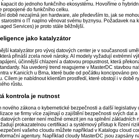
 kapacit do jednoho funkčního ekosystému. Hovoříme o hybridn
ře propojené do funkčního celku.
šní době nezajímá jen hardware, ale především to, jak se moho
 starostmi o IT naplno věnovat svému byznysu. Požadavek na 
ged Services) je proto stále běžnější.
eligence jako katalyzátor
jší katalyzátor pro vývoj datových center je v současnosti umě
 která přináší zcela nové nároky. AI modely vyžadují extrémní vý
apájení, účinnější chlazení a datovou propustnost, která překo
tandardy. Na uvedený trend reagujeme v MasterDC stavbou naš
ntra v Kanicích u Brna, které bude od počátku koncipováno pro 
ru. Cílem je nabídnout klientům prostředí, které obstojí i v době 
kého růstu.
tá kontrola je nutnost
 nového zákona o kybernetické bezpečnosti a další legislativy 
alizace se firmy více zajímají o zajištění bezpečnosti svých dat a 
datových center není možné omezit jen na splnění základních 
žadují prokazatelnou certifikaci a systémový přístup k řízení rizi
abezpečení vašeho cloudu můžete například v Katalogu cloud c
 informační agentury. Například cloudy MasterDC jsou zapsány n