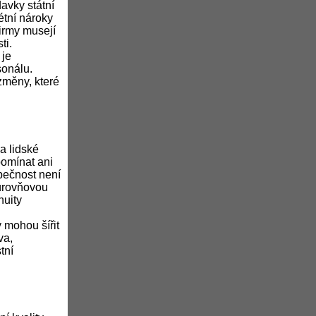
avky státní
étní nároky
firmy musejí
ti.
 je
sonálu.
změny, které
a lidské
omínat ani
pečnost není
eúrovňovou
nuity
 mohou šířit
va,
tní