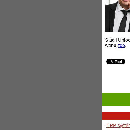
Studii Unlo
webu
zde
.
ERP systé