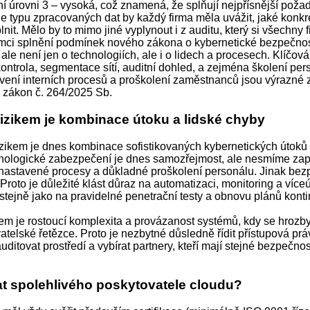
í úrovni 3 – vysoká, což znamená, že splňují nejpřísnější požad
e typu zpracovaných dat by každý firma měla uvážit, jaké konkr
lnit. Mělo by to mimo jiné vyplynout i z auditu, který si všechny 
ámci splnění podmínek nového zákona o kybernetické bezpečnos
le není jen o technologiích, ale i o lidech a procesech. Klíčová
kontrola, segmentace sítí, auditní dohled, a zejména školení per
vení interních procesů a proškolení zaměstnanců jsou výrazné 
ý zákon č. 264/2025 Sb.
rizikem je kombinace útoku a lidské chyby
izikem je dnes kombinace sofistikovaných kybernetických útoků 
nologické zabezpečení je dnes samozřejmost, ale nesmíme zap
nastavené procesy a důkladné proškolení personálu. Jinak bez
Proto je důležité klást důraz na automatizaci, monitoring a víc
 stejně jako na pravidelné penetrační testy a obnovu plánů konti
kem je rostoucí komplexita a provázanost systémů, kdy se hrozby
atelské řetězce. Proto je nezbytné důsledně řídit přístupová prá
uditovat prostředí a vybírat partnery, kteří mají stejné bezpečnos
at spolehlivého poskytovatele cloudu?