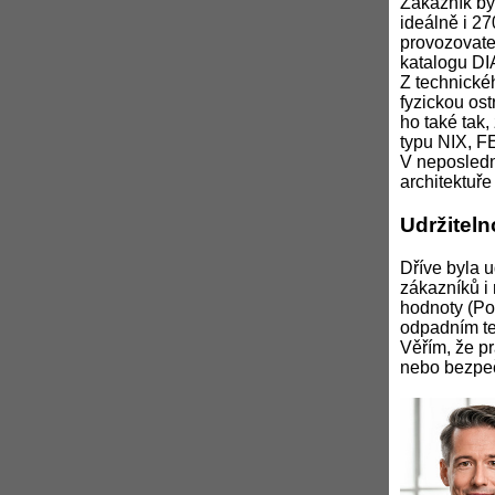
Zákazník by 
ideálně i 27
provozovate
katalogu DIA
Z technické
fyzickou os
ho také tak,
typu NIX, F
V neposledn
architektuře
Udržitel
Dříve byla 
zákazníků i 
hodnoty (Pow
odpadním te
Věřím, že p
nebo bezpe