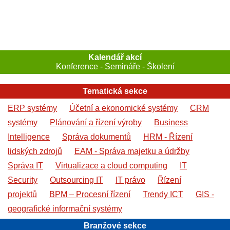
Kalendář akcí
Konference - Semináře - Školení
Tematická sekce
ERP systémy
Účetní a ekonomické systémy
CRM
systémy
Plánování a řízení výroby
Business
Intelligence
Správa dokumentů
HRM - Řízení
lidských zdrojů
EAM - Správa majetku a údržby
Správa IT
Virtualizace a cloud computing
IT
Security
Outsourcing IT
IT právo
Řízení
projektů
BPM – Procesní řízení
Trendy ICT
GIS -
geografické informační systémy
Branžové sekce