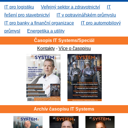
IT pro logistiku
Veřejný sektor a zdravotnictví
IT
řešení pro stavebnictví
IT v potravinářském průmyslu
IT pro banky a finanční organizace
IT pro automobilový
průmysl
Energetika a utility
Časopis IT Systems/Speciál
Kontakty
-
Více o časopisu
Archív časopisu IT Systems