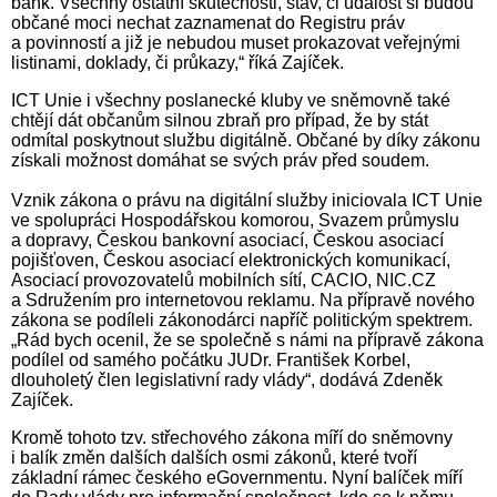
bank. Všechny ostatní skutečnosti, stav, či událost si budou
občané moci nechat zaznamenat do Registru práv
a povinností a již je nebudou muset prokazovat veřejnými
listinami, doklady, či průkazy,“ říká Zajíček.
ICT Unie i všechny poslanecké kluby ve sněmovně také
chtějí dát občanům silnou zbraň pro případ, že by stát
odmítal poskytnout službu digitálně. Občané by díky zákonu
získali možnost domáhat se svých práv před soudem.
Vznik zákona o právu na digitální služby iniciovala ICT Unie
ve spolupráci Hospodářskou komorou, Svazem průmyslu
a dopravy, Českou bankovní asociací, Českou asociací
pojišťoven, Českou asociací elektronických komunikací,
Asociací provozovatelů mobilních sítí, CACIO, NIC.CZ
a Sdružením pro internetovou reklamu. Na přípravě nového
zákona se podíleli zákonodárci napříč politickým spektrem.
„Rád bych ocenil, že se společně s námi na přípravě zákona
podílel od samého počátku JUDr. František Korbel,
dlouholetý člen legislativní rady vlády“, dodává Zdeněk
Zajíček.
Kromě tohoto tzv. střechového zákona míří do sněmovny
i balík změn dalších dalších osmi zákonů, které tvoří
základní rámec českého eGovernmentu. Nyní balíček míří