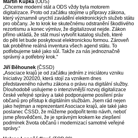
Martin Kupka
(ODS)
„Chceme moderní stát a ODS vždy byla motorem
digitalizace. Proto od začátku stojíme u přípravy zákona,
který významně urychlí zavádění elektronických služeb státu
pro občany. Je to krok ke skutečnému odstranění škodlivého
rezortismu a konec výmluv, že digitalizovat nejde. Zákon
přímo ukládá, že stát musí vytvořit katalog služeb, které
do pěti let bude poskytovat elektronickou formou. Zároveň
tak proběhne reálná inventura všech agend státu. To
potřebujeme také jako sůl. Takže za nás jednoznačně
správný a potřebný krok.“
Jiří Běhounek
(ČSSD)
„Asociace krajů je od začátku jedním z iniciátoru vzniku
Iniciativy 202020, která stojí za vznikem dnes
představeného návrhu zákona o právu na digitální služby.
Dlouhodobě usilujeme o intenzivnější rozvoj digitalizace
české veřejné správy a také podporujeme posílení práv
občanů pro přístup k digitálním službám. Jsem rád nejen
jako hejtman a reprezentant Asociace krajů, ale také jako
poslanec ČSSD, že můžeme podpořit tento návrh, neboť
jsme přesvědčeni, že je správným krokem ke zlepšení
podmínek života občanů i modernizací samotné veřejné
správy.“