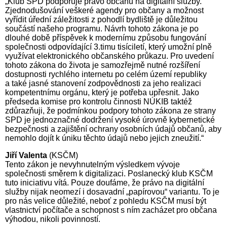
„Klub SPD podporuje právo občanů na digitální služby.
Zjednodušování veškeré agendy pro občany a možnost
vyřídit úřední záležitosti z pohodlí bydliště je důležitou
součástí našeho programu. Návrh tohoto zákona je po
dlouhé době příspěvek k modernímu způsobu fungování
společnosti odpovídající 3.timu tisíciletí, který umožní plně
využívat elektronického občanského průkazu. Pro uvedení
tohoto zákona do života je samozřejmě nutné rozšíření
dostupnosti rychlého internetu po celém území republiky
a také jasné stanovení zodpovědnosti za jeho realizaci
kompetentnímu orgánu, který je potřeba upřesnit. Jako
předseda komise pro kontrolu činnosti NÚKIB taktéž
zdůrazňuji, že podmínkou podpory tohoto zákona ze strany
SPD je jednoznačné dodržení vysoké úrovně kybernetické
bezpečnosti a zajištění ochrany osobních údajů občanů, aby
nemohlo dojít k úniku těchto údajů nebo jejich zneužití.“
Jiří Valenta
(KSČM)
Tento zákon je nevyhnutelným výsledkem vývoje
společnosti směrem k digitalizaci. Poslanecký klub KSČM
tuto iniciativu vítá. Pouze doufáme, že právo na digitální
služby nijak neomezí i dosavadní „papírovou“ variantu. To je
pro nás velice důležité, neboť z pohledu KSČM musí být
vlastnictví počítače a schopnost s ním zacházet pro občana
výhodou, nikoli povinností.