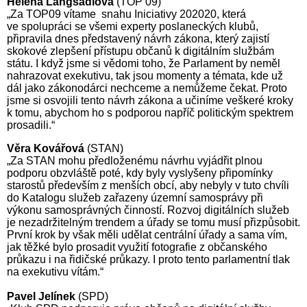
Helena Langšádlová
(TOP 09)
„Za TOP09 vítame snahu Iniciativy 202020, která
ve spolupráci se všemi experty poslaneckých klubů,
připravila dnes představený návrh zákona, který zajistí
skokové zlepšení přístupu občanů k digitálním službám
státu. I když jsme si vědomi toho, že Parlament by neměl
nahrazovat exekutivu, tak jsou momenty a témata, kde už
dál jako zákonodárci nechceme a nemůžeme čekat. Proto
jsme si osvojili tento návrh zákona a učiníme veškeré kroky
k tomu, abychom ho s podporou napříč politickým spektrem
prosadili.“
Věra Kovářová
(STAN)
„Za STAN mohu předloženému návrhu vyjádřit plnou
podporu obzvláště poté, kdy byly vyslyšeny připomínky
starostů především z menších obcí, aby nebyly v tuto chvíli
do Katalogu služeb zařazeny územní samosprávy při
výkonu samosprávných činností. Rozvoj digitálních služeb
je nezadržitelným trendem a úřady se tomu musí přizpůsobit.
První krok by však měli udělat centrální úřady a sama vím,
jak těžké bylo prosadit využití fotografie z občanského
průkazu i na řidičské průkazy. I proto tento parlamentní tlak
na exekutivu vítám.“
Pavel Jelínek
(SPD)