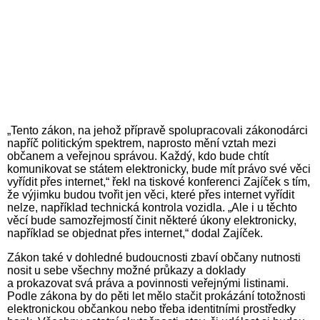
„Tento zákon, na jehož přípravě spolupracovali zákonodárci
napříč politickým spektrem, naprosto mění vztah mezi
občanem a veřejnou správou. Každý, kdo bude chtít
komunikovat se státem elektronicky, bude mít právo své věci
vyřídit přes internet,“ řekl na tiskové konferenci Zajíček s tím,
že výjimku budou tvořit jen věci, které přes internet vyřídit
nelze, například technická kontrola vozidla. „Ale i u těchto
věcí bude samozřejmostí činit některé úkony elektronicky,
například se objednat přes internet,“ dodal Zajíček.
Zákon také v dohledné budoucnosti zbaví občany nutnosti
nosit u sebe všechny možné průkazy a doklady
a prokazovat svá práva a povinnosti veřejnými listinami.
Podle zákona by do pěti let mělo stačit prokázání totožnosti
elektronickou občankou nebo třeba identitními prostředky