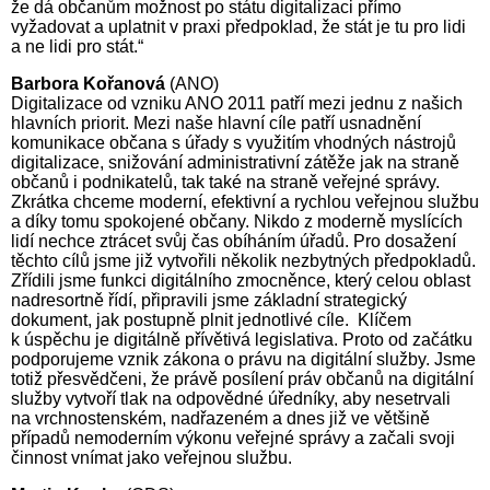
že dá občanům možnost po státu digitalizaci přímo
vyžadovat a uplatnit v praxi předpoklad, že stát je tu pro lidi
a ne lidi pro stát.“
Barbora Kořanová
(ANO)
Digitalizace od vzniku ANO 2011 patří mezi jednu z našich
hlavních priorit. Mezi naše hlavní cíle patří usnadnění
komunikace občana s úřady s využitím vhodných nástrojů
digitalizace, snižování administrativní zátěže jak na straně
občanů i podnikatelů, tak také na straně veřejné správy.
Zkrátka chceme moderní, efektivní a rychlou veřejnou službu
a díky tomu spokojené občany. Nikdo z moderně myslících
lidí nechce ztrácet svůj čas obíháním úřadů. Pro dosažení
těchto cílů jsme již vytvořili několik nezbytných předpokladů.
Zřídili jsme funkci digitálního zmocněnce, který celou oblast
nadresortně řídí, připravili jsme základní strategický
dokument, jak postupně plnit jednotlivé cíle. Klíčem
k úspěchu je digitálně přívětivá legislativa. Proto od začátku
podporujeme vznik zákona o právu na digitální služby. Jsme
totiž přesvědčeni, že právě posílení práv občanů na digitální
služby vytvoří tlak na odpovědné úředníky, aby nesetrvali
na vrchnostenském, nadřazeném a dnes již ve většině
případů nemoderním výkonu veřejné správy a začali svoji
činnost vnímat jako veřejnou službu.