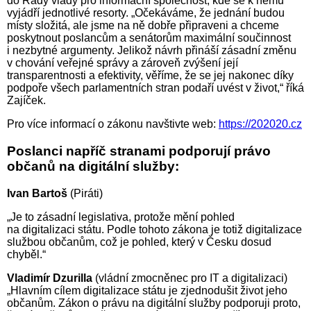
do Rady vlády pro informační společnost, kde se k němu
vyjádří jednotlivé resorty. „Očekáváme, že jednání budou
místy složitá, ale jsme na ně dobře připraveni a chceme
poskytnout poslancům a senátorům maximální součinnost
i nezbytné argumenty. Jelikož návrh přináší zásadní změnu
v chování veřejné správy a zároveň zvýšení její
transparentnosti a efektivity, věříme, že se jej nakonec díky
podpoře všech parlamentních stran podaří uvést v život,“ říká
Zajíček.
Pro více informací o zákonu navštivte web:
https://202020.cz
Poslanci napříč stranami podporují právo
občanů na digitální služby:
Ivan Bartoš
(Piráti)
„Je to zásadní legislativa, protože mění pohled
na digitalizaci státu. Podle tohoto zákona je totiž digitalizace
službou občanům, což je pohled, který v Česku dosud
chyběl.“
Vladimír Dzurilla
(vládní zmocněnec pro IT a digitalizaci)
„Hlavním cílem digitalizace státu je zjednodušit život jeho
občanům. Zákon o právu na digitální služby podporuji proto,