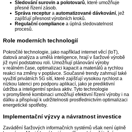
Sledování surovin a polotovarů
, které umožňuje
přesné řízení zásob.
Správa receptur
a
automatizované dávkování
, jež
zajišťují přesnost výrobních kroků.
Regulační compliance
a úplná sledovatelnost
procesů.
Role moderních technologií
Pokročilé technologie, jako například internet věcí (IoT),
datová ana­lý­za a umělá inteligence, hrají v šaržové výrobě
již nyní podstatnou roli. Umožňují plánování výroby
v reálném čase, optimalizaci kapacit a materiálů a rychlou
reakci na změny v poptávce. Současné trendy zahrnují také
využití privátních 5G sítí, které zajišťují vysokou rychlost a
nízkou latenci pro podporu aplikací, jako je prediktivní
údržba a inteligentní správa aktiv. Tyto technologie
v promyšlené kombinaci umožňují efektivní řízení výroby i na
dálku a přispívají k udržitelnosti prostřednictvím optimalizaci
energetické spotřeby.
Implementační výzvy a návratnost investice
Zavádění šaržových informačních systémů však není úplně