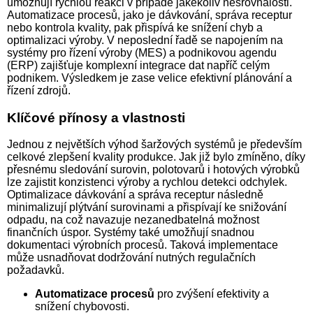
umožňují rychlou reakci v případě jakékoliv nesrovnalosti.
Automatizace procesů, jako je dávkování, správa receptur
nebo kontrola kvality, pak přispívá ke snížení chyb a
optimalizaci výroby. V neposlední řadě se napojením na
systémy pro řízení výroby (MES) a podnikovou agendu
(ERP) zajišťuje komplexní integrace dat napříč celým
podnikem. Výsledkem je zase velice efektivní plánování a
řízení zdrojů.
Klíčové přínosy a vlastnosti
Jednou z největších výhod šaržových systémů je především
celkové zlepšení kvality produkce. Jak již bylo zmíněno, díky
přesnému sledování surovin, polotovarů i hotových výrobků
lze zajistit konzistenci výroby a rychlou detekci odchylek.
Optimalizace dávkování a správa receptur následně
minimalizují plýtvání surovinami a přispívají ke snižování
odpadu, na což navazuje nezanedbatelná možnost
finančních úspor. Systémy také umožňují snadnou
dokumentaci výrobních procesů. Taková implementace
může usnadňovat dodržování nutných regulačních
požadavků.
Automatizace procesů
pro zvýšení efektivity a
snížení chybovosti.