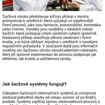
Šaržová výroba představuje klí­čový přístup v mnoha
průmyslo­vých odvětvích, která vyžadují co nejpřesnější
řízení procesů, jako jsou farmacie, potravinářství, kosmetika
nebo chemie. Výrobky jsou vyráběny v dávkách neboli
šaržích, které postupují celým výrobním cyklem společně.
Nastavený přístup umožňuje přesné sledování i řízení
kvality, a to bývá stěžejní zejména v odvětvích s vysokými
regulačními požadavky. V současné době jsou informační
systémy pro šaržovou výrobu nenahra­ditelným nástrojem,
který při správné implementaci do provo­zu podporuje jak
efektivitu, tak kvalitu a udržitelnost výroby.
Jak šaržové systémy fungují?
Základem šaržových informačních systémů je schopnost
sledovat jednotlivé dávky od vstupu surovin až po finální
produkt. Systémy zajišťují úplnou sledovatelnost procesů a