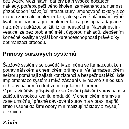
bez výzev. Mezi hlavní bariéry patří vysoké počáteční
náklady, potřeba pečlivého školení zaměstnanců a nutnost
přizpůsobení stávající infrastruktury. Jmenované faktory sice
mohou zpomalit implementaci, ale správné plánování, výběr
kvalitního partnera pro implementaci a postupná adaptace
na změny dokážou snížit riziko neúspěchu. Návratnost in­
ves­ti­ce lze bez problémů měřit úsporou nákladů, zlepšením
konečné kvality a vyšší konkurenceschopností právě díky
optimalizaci procesů.
Přínosy šaržových systémů
Šaržové systémy se osvědčily zejména ve farmaceutickém,
potravinářském a chemickém průmyslu. Ve farmaceutickém
sektoru pomáhají zajistit konzistenci a bezpečnost léků, kde
implementace systémů mívá zásadní vliv hlavně z hlediska
ochrany pacientů i dodržení regulačních norem.
V potravinářství přispívají ke snižování plýtvání surovinami a
zajišťují vysokou kvalitu produktů. V chemickém průmyslu
zase umožňují přesné dávkování surovin a v praxi napříč
tímto i všemi dalšími obory minimalizují náklady a zvyšují
efektivitu.
Závěr