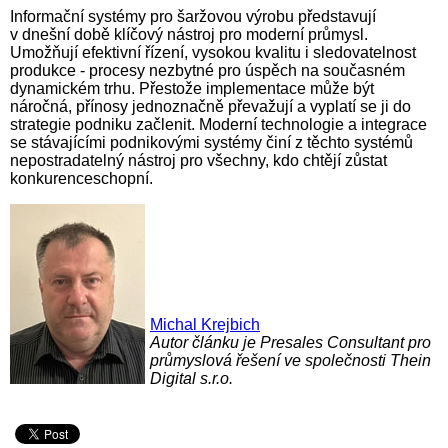
Informační systémy pro šaržovou výrobu představují
v dnešní době klíčový nástroj pro moderní průmysl.
Umožňují efektivní řízení, vysokou kvalitu i sledovatelnost
produkce - procesy nezbytné pro úspěch na současném
dynamickém trhu. Přestože implementace může být
náročná, přínosy jednoznačně převažují a vyplatí se ji do
strategie podniku začlenit. Moderní technologie a integrace
se stá­va­jí­cí­mi podnikovými systémy činí z těchto systémů
nepostradatelný nástroj pro všechny, kdo chtějí zůstat
konkurenceschopní.
Michal Krejbich
Autor článku je Presales Consultant pro
průmyslová řešení ve společnosti Thein
Digital s.r.o.