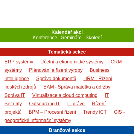
Kalendář akcí
Konference - Semináře - Školení
Tematická sekce
ERP systémy
Účetní a ekonomické systémy
CRM
systémy
Plánování a řízení výroby
Business
Intelligence
Správa dokumentů
HRM - Řízení
lidských zdrojů
EAM - Správa majetku a údržby
Správa IT
Virtualizace a cloud computing
IT
Security
Outsourcing IT
IT právo
Řízení
projektů
BPM – Procesní řízení
Trendy ICT
GIS -
geografické informační systémy
Branžové sekce