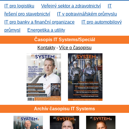
IT pro logistiku
Veřejný sektor a zdravotnictví
IT
řešení pro stavebnictví
IT v potravinářském průmyslu
IT pro banky a finanční organizace
IT pro automobilový
průmysl
Energetika a utility
Časopis IT Systems/Speciál
Kontakty
-
Více o časopisu
Archív časopisu IT Systems