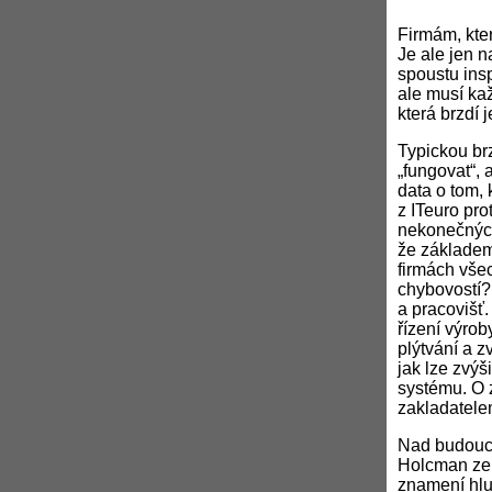
Firmám, kte
Je ale jen n
spoustu ins
ale musí ka
která brzdí j
Typickou br
„fungovat“, 
data o tom, 
z ITeuro pr
nekonečných
že základem 
firmách vše
chybovostí?
a pracovišť
řízení výrob
plýtvání a z
jak lze zvýš
systému. O z
zakladatele
Nad budoucn
Holcman ze 
znamení hlu