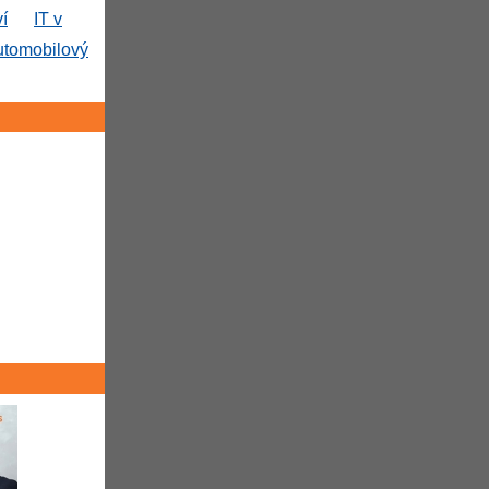
ví
IT v
utomobilový