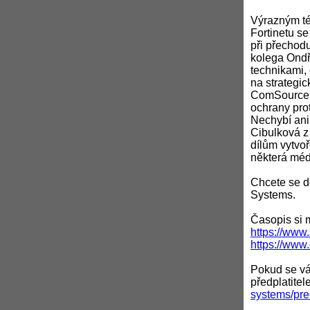
Výrazným té
Fortinetu s
při přechod
kolega Ondř
technikami,
na strategi
ComSource, 
ochrany pro
Nechybí ani 
Cibulková z
dílům vytvoř
některá méd
Chcete se d
Systems.
Časopis si 
https://www
https://www.
Pokud se vám
předplatitel
systems/pre