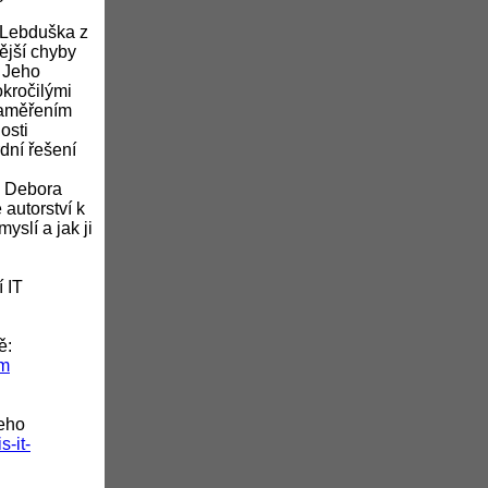
 Lebduška z
ější chyby
. Jeho
okročilými
zaměřením
osti
dní řešení
 a Debora
autorství k
yslí a jak ji
 IT
ě:
tm
jeho
-it-