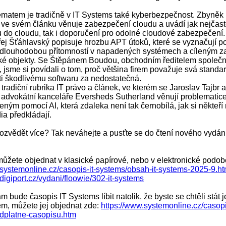
matem je tradičně v IT Systems také kyberbezpečnost. Zbyněk
e ve svém článku věnuje zabezpečení cloudu a uvádí jak nejčast
u do cloudu, tak i doporučení pro odolné cloudové zabezpečení
ej Šťáhlavský popisuje hrozbu APT útoků, které se vyznačují p
 dlouhodobou přítomností v napadených systémech a cíleným 
cké objekty. Se Štěpánem Boudou, obchodním ředitelem společn
jsme si povídali o tom, proč většina firem považuje svá standar
ti škodlivému softwaru za nedostatečná.
tradiční rubrika IT právo a článek, ve kterém se Jaroslav Tajbr
 advokátní kanceláře Eversheds Sutherland věnují problematice 
eným pomocí AI, která zdaleka není tak černobílá, jak si někteří m
ia předkládají.
ozvědět více? Tak neváhejte a pusťte se do čtení nového vydání
můžete objednat v klasické papírové, nebo v elektronické podob
.systemonline.cz/casopis-it-systems/obsah-it-systems-2025-9.h
digiport.cz/vydani/floowie/302-it-systems
 bude časopis IT Systems líbit natolik, že byste se chtěli stát 
em, můžete jej objednat zde:
https://www.systemonline.cz/casopis
dplatne-casopisu.htm