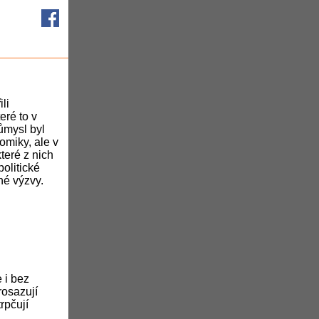
li
eré to v
ůmysl byl
omiky, ale v
teré z nich
olitické
ené výzvy.
 i bez
rosazují
rpčují