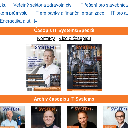
tiku
Veřejný sektor a zdravotnictví
IT řešení pro stavebnict
ském průmyslu
IT pro banky a finanční organizace
IT pro a
Energetika a utility
Časopis IT Systems/Speciál
Kontakty
-
Více o časopisu
Archív časopisu IT Systems