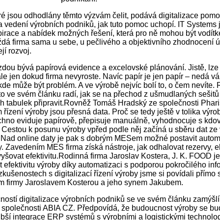
ré jsou odhodlány těmto výzvám čelit, podává digitalizace pom
a vedení výrobních podniků, jak tuto pomoc uchopí. IT Systems j
pirace a nabídek možných řešení, která pro ně mohou být vodítk
ždá firma sama u sebe, u pečlivého a objektivního zhodnocení ú
ejí rozvoj.
zdou bývá papírová evidence a excelovské plánování. Jistě, lze
ale jen dokud firma nevyroste. Navíc papír je jen papír – nedá 
kde může být problém. A ve výrobě nejvíc bolí to, o čem nevíte.
oto ve svém článku radí, jak se na přechod z ušmudlaných sešitů
 tabulek připravit.Rovněž Tomáš Hradský ze společnosti Phari
řízení výroby jsou přesná data. Proč se tedy ještě v tolika výro
chno eviduje papírově, přepisuje manuálně, vyhodnocuje s kdo
 Cestou k posunu výroby vpřed podle něj začíná u sběru dat ze 
. Nad online daty je pak s dobrým MESem možné postavit auto
y. Zavedením MES firma získá nástroje, jak odhalovat rezervy, e
vyšovat efektivitu.Rodinná firma Jaroslav Kostera, J. K. FOOD j
it efektivitu výroby díky automatizaci s podporou pokročilého in
kušenostech s digitalizací řízení výroby jsme si povídali přímo 
m firmy Jaroslavem Kosterou a jeho synem Jakubem.
ostí digitalizace výrobních podniků se ve svém článku zamýšl
společnosti ABIA CZ. Předpovídá, že budoucnost výroby se bu
bší integrace ERP systémů s výrobními a logistickými technolo