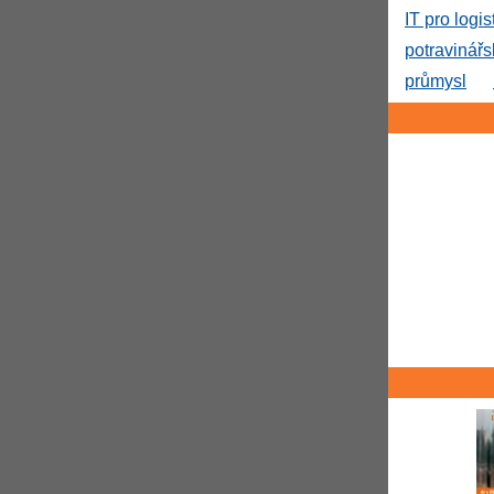
IT pro logis
potravinář
průmysl