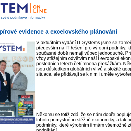
světě podnikové informatiky
pírové evidence a excelovského plánování
V aktuálním vydání IT Systems jsme se zaměři
především na IT řešení pro výrobní podniky, kt
současné době nemají vůbec jednoduché. Pr
vždy stěžejním odvětvím naší i evropské ekon
posledních letech čelí mnoha překážkám. Něk
jsou důsledkem globálních vlivů a složité geop
situace, ale přidávají se k nim i uměle vytvoř
Někomu se totiž zdá, že se nám dobře popluje
tohoto pomyslného stěžně ekonomiky, a tak p
podmínky, které výrobním firmám všemožně zt
podnikání.