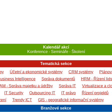
Kalendář akcí
Konference - Semináře - Školení
Tematická sekce
my
Účetní a ekonomické systémy
CRM systémy
Plánová
usiness Intelligence
Správa dokumentů
HRM - Řízení lid
AM - Správa majetku a údržby
Správa IT
Virtualizace a cl
IT Security
Outsourcing IT
IT právo
Řízení projektů
zení
Trendy ICT
GIS - geografické informační systémy
Branžové sekce