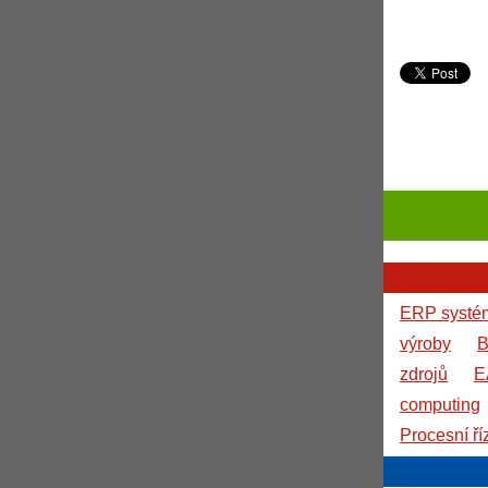
ERP systé
výroby
B
zdrojů
E
computing
Procesní ří