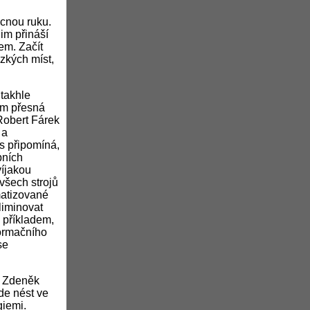
ocnou ruku.
im přináší
em. Začít
zkých míst,
 takhle
vám přesná
 Robert Fárek
 a
s připomíná,
bních
víjakou
všech strojů
matizované
liminovat
e příkladem,
formačního
se
í Zdeněk
de nést ve
giemi.