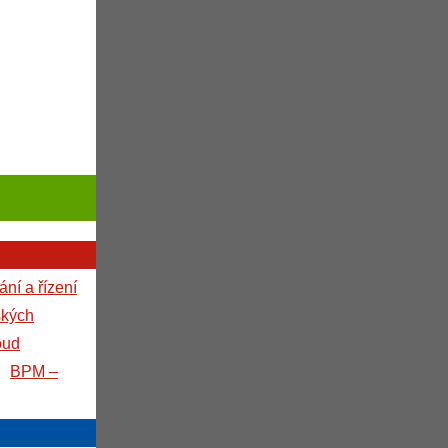
ní a řízení
ských
oud
BPM –