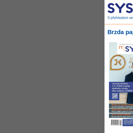
S přehledem ve 
Brzda pa